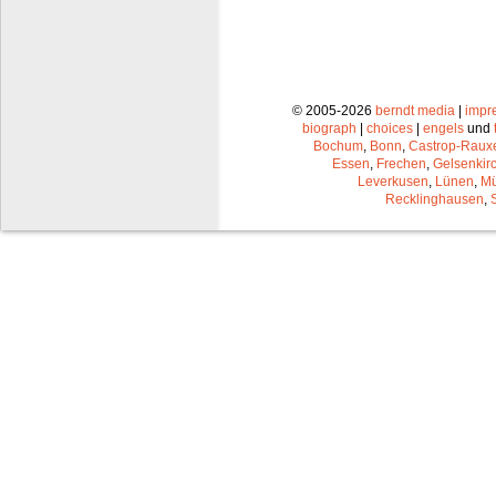
© 2005-2026
berndt media
|
impr
biograph
|
choices
|
engels
und
Bochum
,
Bonn
,
Castrop-Raux
Essen
,
Frechen
,
Gelsenkir
Leverkusen
,
Lünen
,
Mü
Recklinghausen
,