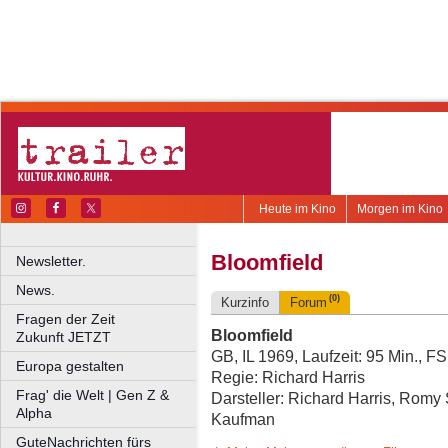
Heute im Kino
Morgen im Kino
Bloomfield
Newsletter.
News.
(0)
Kurzinfo
Forum
Fragen der Zeit
Bloomfield
Zukunft JETZT
GB, IL 1969, Laufzeit: 95 Min., F
Europa gestalten
Regie: Richard Harris
Frag' die Welt | Gen Z &
Darsteller: Richard Harris, Romy 
Alpha
Kaufman
GuteNachrichten fürs