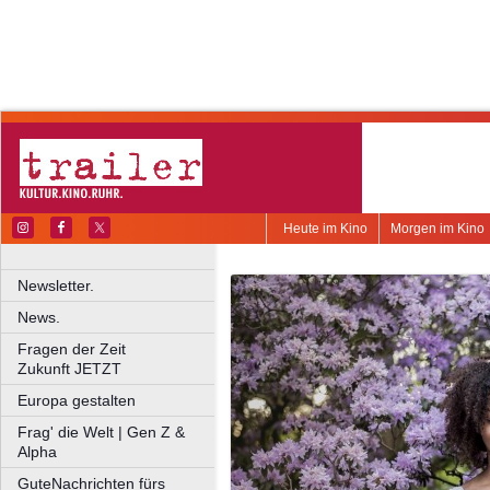
Heute im Kino
Morgen im Kino
Newsletter.
News.
Fragen der Zeit
Zukunft JETZT
Europa gestalten
Frag' die Welt | Gen Z &
Alpha
GuteNachrichten fürs