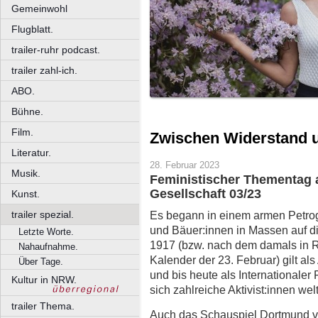
Gemeinwohl
Flugblatt.
trailer-ruhr podcast.
trailer zahl-ich.
ABO.
Bühne.
Film.
Zwischen Widerstand u
Literatur.
28. Februar 2023
Musik.
Feministischer Thementag
Gesellschaft 03/23
Kunst.
trailer spezial.
Es begann in einem armen Petrogra
und Bäuer:innen in Massen auf di
Letzte Worte.
1917 (bzw. nach dem damals in 
Nahaufnahme.
Kalender der 23. Februar) gilt al
Über Tage.
und bis heute als Internationale
Kultur in NRW.
sich zahlreiche Aktivist:innen we
trailer Thema.
Auch das Schauspiel Dortmund ver