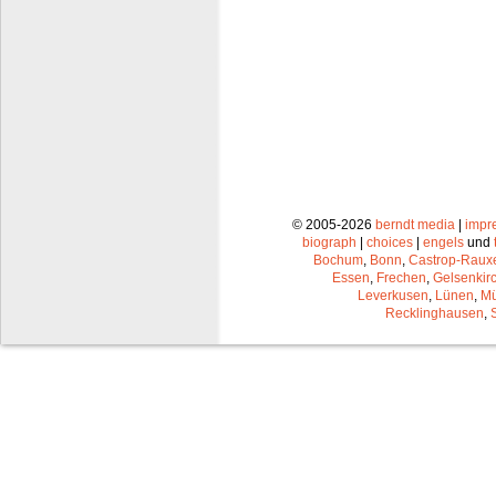
© 2005-2026
berndt media
|
impr
biograph
|
choices
|
engels
und
Bochum
,
Bonn
,
Castrop-Raux
Essen
,
Frechen
,
Gelsenkir
Leverkusen
,
Lünen
,
Mü
Recklinghausen
,