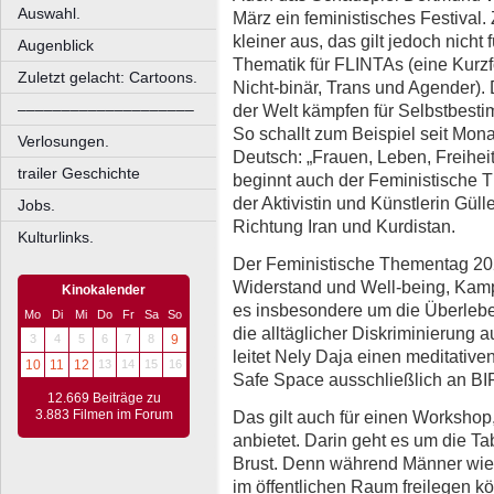
Auswahl.
März ein feministisches Festival.
kleiner aus, das gilt jedoch nicht
Augenblick
Thematik für FLINTAs (eine Kurzfo
Zuletzt gelacht: Cartoons.
Nicht-binär, Trans und Agender). 
der Welt kämpfen für Selbstbest
––––––––––––––––––––
So schallt zum Beispiel seit Monat
Verlosungen.
Deutsch: „Frauen, Leben, Freihei
trailer Geschichte
beginnt auch der Feministische 
der Aktivistin und Künstlerin Gül
Jobs.
Richtung Iran und Kurdistan.
Kulturlinks.
Der Feministische Thementag 20
Widerstand und Well-being, Kampf
Kinokalender
es insbesondere um die Überleb
Mo
Di
Mi
Do
Fr
Sa
So
die alltäglicher Diskriminierung 
3
4
5
6
7
8
9
leitet Nely Daja einen meditativ
10
11
12
13
14
15
16
Safe Space ausschließlich an BI
12.669 Beiträge zu
Das gilt auch für einen Workshop
3.883 Filmen im Forum
anbietet. Darin geht es um die Ta
Brust. Denn während Männer wie 
im öffentlichen Raum freilegen kö