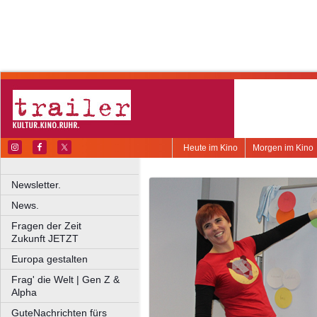
Heute im Kino
Morgen im Kino
Newsletter.
News.
Fragen der Zeit
Zukunft JETZT
Europa gestalten
Frag' die Welt | Gen Z &
Alpha
GuteNachrichten fürs