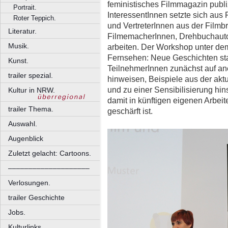
feministisches Filmmagazin publi
Portrait.
InteressentInnen setzte sich aus
Roter Teppich.
und VertreterInnen aus der Film
Literatur.
FilmemacherInnen, Drehbuchautor
Musik.
arbeiten. Der Workshop unter dem 
Fernsehen: Neue Geschichten statt
Kunst.
TeilnehmerInnen zunächst auf a
trailer spezial.
hinweisen, Beispiele aus der akt
und zu einer Sensibilisierung hins
Kultur in NRW.
damit in künftigen eigenen Arbeit
trailer Thema.
geschärft ist.
Auswahl.
Augenblick
Zuletzt gelacht: Cartoons.
––––––––––––––––––––
Verlosungen.
trailer Geschichte
Jobs.
Kulturlinks.