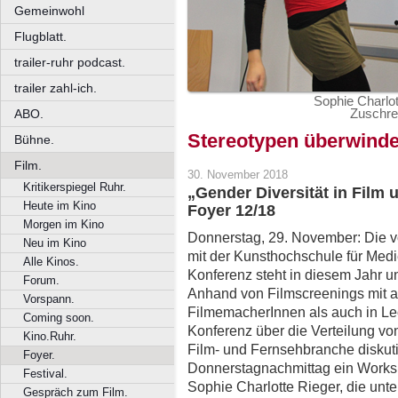
Gemeinwohl
Flugblatt.
trailer-ruhr podcast.
trailer zahl-ich.
Sophie Charlot
Zuschre
ABO.
Stereotypen überwinde
Bühne.
Film.
30. November 2018
Kritikerspiegel Ruhr.
„Gender Diversität in Film
Heute im Kino
Foyer 12/18
Morgen im Kino
Donnerstag, 29. November: Die
Neu im Kino
mit der Kunsthochschule für Med
Alle Kinos.
Konferenz steht in diesem Jahr un
Forum.
Anhand von Filmscreenings mit 
Vorspann.
FilmemacherInnen als auch in Le
Coming soon.
Konferenz über die Verteilung vo
Kino.Ruhr.
Film- und Fernsehbranche diskuti
Foyer.
Donnerstagnachmittag ein Worksh
Festival.
Sophie Charlotte Rieger, die unte
Gespräch zum Film.