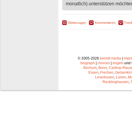
monatlich) unterstützen möchten,
Weitersagen
Kommentieren
Feed
© 2005-2026
berndt media
|
impr
biograph
|
choices
|
engels
und
Bochum
,
Bonn
,
Castrop-Raux
Essen
,
Frechen
,
Gelsenkir
Leverkusen
,
Lünen
,
Mü
Recklinghausen
,