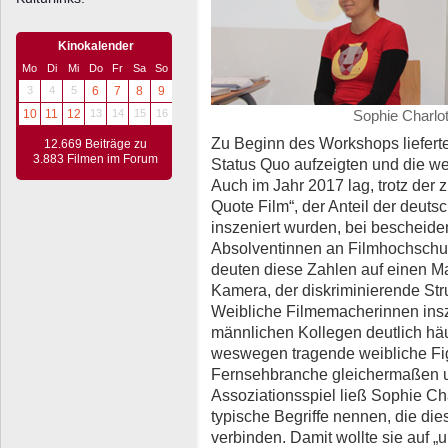
Kinokalender
Mo
Di
Mi
Do
Fr
Sa
So
3
4
5
6
7
8
9
Sophie Charlo
10
11
12
13
14
15
16
Zu Beginn des Workshops lieferte 
12.669 Beiträge zu
3.883 Filmen im Forum
Status Quo aufzeigten und die w
Auch im Jahr 2017 lag, trotz der
Quote Film“, der Anteil der deuts
inszeniert wurden, bei bescheide
Absolventinnen an Filmhochschul
deuten diese Zahlen auf einen Man
Kamera, der diskriminierende Stru
Weibliche Filmemacherinnen insz
männlichen Kollegen deutlich häu
weswegen tragende weibliche Fig
Fernsehbranche gleichermaßen un
Assoziationsspiel ließ Sophie Ch
typische Begriffe nennen, die di
verbinden. Damit wollte sie auf 