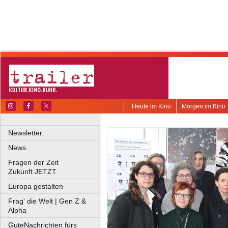
Heute im Kino
Morgen im Kino
Newsletter.
News.
Fragen der Zeit
Zukunft JETZT
Europa gestalten
Frag' die Welt | Gen Z &
Alpha
GuteNachrichten fürs