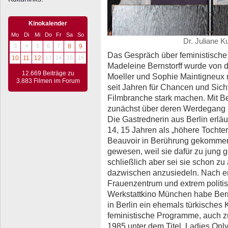
Kinokalender
Mo
Di
Mi
Do
Fr
Sa
So
Dr. Juliane K
3
4
5
6
7
8
9
Das Gespräch über feministische F
10
11
12
13
14
15
16
Madeleine Bernstorff wurde von 
12.669 Beiträge zu
Moeller und Sophie Maintigneux mo
3.883 Filmen im Forum
seit Jahren für Chancen und Sich
Filmbranche stark machen. Mit Be
zunächst über deren Werdegang un
Die Gastrednerin aus Berlin erläu
14, 15 Jahren als „höhere Tocht
Beauvoir in Berührung gekommen s
gewesen, weil sie dafür zu jung
schließlich aber sei sie schon zu
dazwischen anzusiedeln. Nach e
Frauenzentrum und extrem politi
Werkstattkino München habe Berns
in Berlin ein ehemals türkisches
feministische Programme, auch z
1985 unter dem Titel ‚Ladies Only