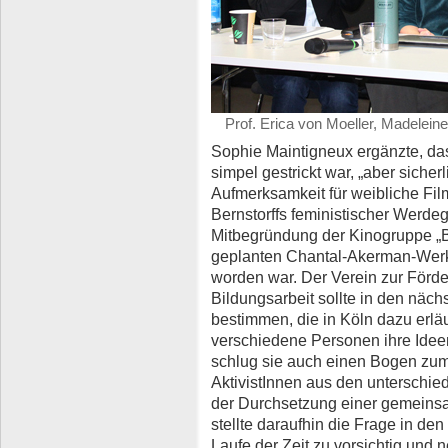
Prof. Erica von Moeller, Madelein
Sophie Maintigneux ergänzte, das
simpel gestrickt war, „aber siche
Aufmerksamkeit für weibliche Fil
Bernstorffs feministischer Werdeg
Mitbegründung der Kinogruppe „Blic
geplanten Chantal-Akerman-Werk
worden war. Der Verein zur Förde
Bildungsarbeit sollte in den näch
bestimmen, die in Köln dazu erläut
verschiedene Personen ihre Ideen
schlug sie auch einen Bogen zu
AktivistInnen aus den unterschie
der Durchsetzung einer gemeinsa
stellte daraufhin die Frage in de
Laufe der Zeit zu vorsichtig und 