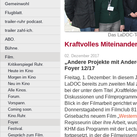
Gemeinwohl
Flugblatt.
trailer-ruhr podcast.
trailer zahl-ich.
Das LaDOC-Te
ABO.
Kraftvolles Miteinande
Bühne.
02. Dezember 2017
Film.
„Andere Projekte mit Ander
Kritikerspiegel Ruhr.
Foyer 12/17
Heute im Kino
Freitag, 1. Dezember: In diesem 
Morgen im Kino
LaDOC bereits zum zweiten Mal z
Neu im Kino
bei der unter dem Titel „Kraftfelde
Alle Kinos.
Diskussionen und Filmprogramme
Forum.
Blick in der Filmarbeit gerichtet
Vorspann.
Donnerstagabend im Filmclub 813
Coming soon.
Grisebachs neuem Film „
Western
Kino.Ruhr.
Regisseurin über ihre Arbeit, wur
Foyer.
KHM das Programm mit der Lectur
Festival.
fortgesetzt, in der die Filmwisse
Gespräch zum Film.