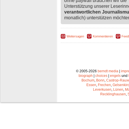
ohne paywall brauchen wir die
Unterstützung unserer Leserin
verantwortlichen Journalism
monatlich) unterstützen möchten,
Weitersagen
Kommentieren
Feed
© 2005-2026
berndt media
|
impr
biograph
|
choices
|
engels
und
Bochum
,
Bonn
,
Castrop-Raux
Essen
,
Frechen
,
Gelsenkir
Leverkusen
,
Lünen
,
Mü
Recklinghausen
,