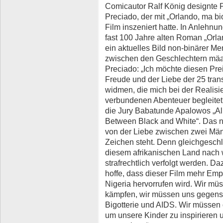
Comicautor Ralf König designte Pr
Preciado, der mit „Orlando, ma bi
Film inszeniert hatte. In Anlehnu
fast 100 Jahre alten Roman „Orla
ein aktuelles Bild non-binärer M
zwischen den Geschlechtern mäa
Preciado: „Ich möchte diesen Pre
Freude und der Liebe der 25 tra
widmen, die mich bei der Realis
verbundenen Abenteuer begleitet 
die Jury Babatunde Apalowos „All
Between Black and White“. Das n
von der Liebe zwischen zwei Män
Zeichen steht. Denn gleichgeschl
diesem afrikanischen Land nach 
strafrechtlich verfolgt werden. 
hoffe, dass dieser Film mehr Em
Nigeria hervorrufen wird. Wir m
kämpfen, wir müssen uns gegensei
Bigotterie und AIDS. Wir müssen 
um unsere Kinder zu inspirieren 