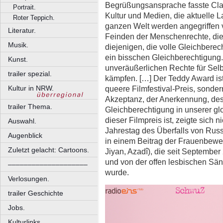
Begrüßungsansprache fasste Claud
Portrait.
Kultur und Medien, die aktuelle
Roter Teppich.
ganzen Welt werden angegriffen v
Literatur.
Feinden der Menschenrechte, die
Musik.
diejenigen, die volle Gleichberech
ein bisschen Gleichberechtigung. 
Kunst.
unveräußerlichen Rechte für Se
trailer spezial.
kämpfen. […] Der Teddy Award ist 
Kultur in NRW.
queere Filmfestival-Preis, sonder
Akzeptanz, der Anerkennung, des 
trailer Thema.
Gleichberechtigung in unserer glo
dieser Filmpreis ist, zeigte sich
Auswahl.
Jahrestag des Überfalls von Russ
Augenblick
in einem Beitrag der Frauenbeweg
Zuletzt gelacht: Cartoons.
Jiyan, Azadî), die seit September 
und von der offen lesbischen Sän
––––––––––––––––––––
wurde.
Verlosungen.
trailer Geschichte
Jobs.
Kulturlinks.