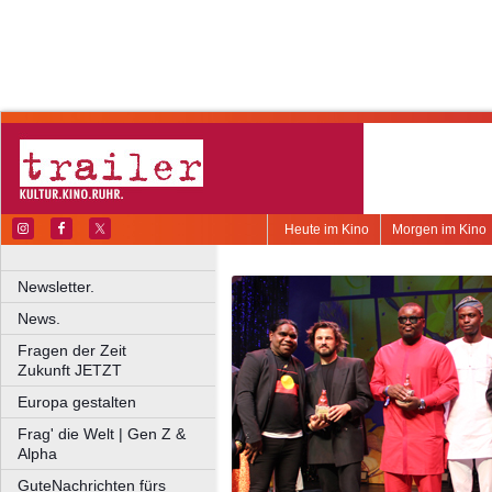
Heute im Kino
Morgen im Kino
Newsletter.
News.
Fragen der Zeit
Zukunft JETZT
Europa gestalten
Frag' die Welt | Gen Z &
Alpha
GuteNachrichten fürs