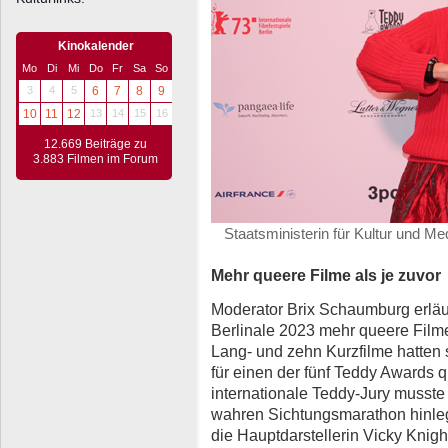
Kinokalender
Mo
Di
Mi
Do
Fr
Sa
So
3
4
5
6
7
8
9
10
11
12
13
14
15
16
12.669 Beiträge zu
3.883 Filmen im Forum
Staatsministerin für Kultur und M
Mehr queere Filme als je zuvor
Moderator Brix Schaumburg erläu
Berlinale 2023 mehr queere Filme
Lang- und zehn Kurzfilme hatten
für einen der fünf Teddy Awards qu
internationale Teddy-Jury musste
wahren Sichtungsmarathon hinle
die Hauptdarstellerin Vicky Knig