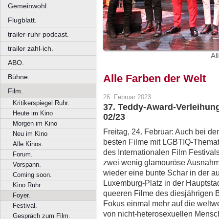
Gemeinwohl
Flugblatt.
trailer-ruhr podcast.
trailer zahl-ich.
Al
ABO.
Alle Farben der Welt
Bühne.
Film.
26. Februar 2023
Kritikerspiegel Ruhr.
37. Teddy-Award-Verleihung 
Heute im Kino
02/23
Morgen im Kino
Freitag, 24. Februar: Auch bei de
Neu im Kino
besten Filme mit LGBTIQ-Themat
Alle Kinos.
des Internationalen Film Festiva
Forum.
zwei wenig glamouröse Ausnahme
Vorspann.
wieder eine bunte Schar in der 
Coming soon.
Luxemburg-Platz in der Hauptsta
Kino.Ruhr.
queeren Filme des diesjährigen B
Foyer.
Fokus einmal mehr auf die weltwe
Festival.
von nicht-heterosexuellen Mensch
Gespräch zum Film.