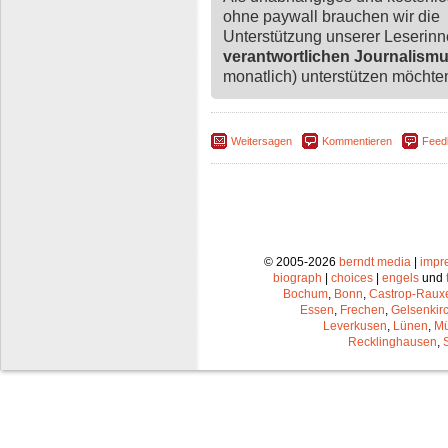
ohne paywall brauchen wir die
Unterstützung unserer Leserin
verantwortlichen Journalism
monatlich) unterstützen möchten,
Weitersagen
Kommentieren
Feed
© 2005-2026
berndt media
|
impr
biograph
|
choices
|
engels
und
Bochum
,
Bonn
,
Castrop-Raux
Essen
,
Frechen
,
Gelsenkir
Leverkusen
,
Lünen
,
Mü
Recklinghausen
,