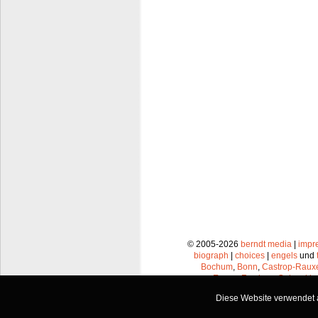
© 2005-2026
berndt media
|
impr
biograph
|
choices
|
engels
und
Bochum
,
Bonn
,
Castrop-Raux
Essen
,
Frechen
,
Gelsenkir
Leverkusen
,
Lünen
,
Mü
Diese Website verwendet a
Recklinghausen
,