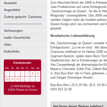
Zum Abschied blickt der 1958 in Antwerp
Auswahl.
zwei Produktionen auf seine Anfangszeit 
Augenblick
„Tanzhommage an Queen“, für die er Hit
Rhapsody“ choreografierte. Das 2009 ur
Zuletzt gelacht: Cartoons.
seitdem folgten mehr als hundert weitere
––––––––––––––––––––
Queen-Songs jetzt neu orchestriert und 
gespielt.
Verlosungen.
Musikalische Liebeserklärung
trailer Geschichte
Die „Tanzhommage an Queen“ verwebt Va
Jobs.
Erfolgsstücke: „La vie en rose“. Mit dies
Kulturlinks.
Chansons eröffnete er im Herbst 2008 so
Zygmunt Apostol, später dann Rezo Tsch
Stadtstreicher, der in Erinnerungen an 
Kinokalender
Van Cauwenbergh als dramaturgische Kla
Mo
Di
Mi
Do
Fr
Sa
So
Maurice Chevalier, Edith Piaf, Gilbert 
in „Bye-Bye Ben“ der in Paris geborene,
3
4
5
6
7
8
9
und Sänger Dominique Horwitz.
10
11
12
13
14
15
16
Bye-Bye Ben | 22.6 19 Uhr, 26.6. 19.30 U
12.669 Beiträge zu
0201 812 22 00
3.883 Filmen im Forum
Hat Ihnen dieser Beitrag gefallen?