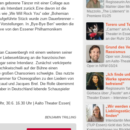
Regisseurin A
en geborene Tänzer mit einer Collage aus
Mahler über Mi
als Intendant zurück.Eine davon ist die
Mazzolis „The Listeners“ in
s wie „We Will Rock You“ oder „Bohemian
Premiere 01/25
aufgeführte Stück wurde zum Dauerbrenner –
 Vorstellungen. In „Bye-Bye Ben“ werden die
Torero und T
live von den Essener Philharmonikern
„Carmen“ am Aa
Theater in Ess
an der Ruhr 10
Grund des Ve
Rassismus
n Cauwenbergh mit einem weiteren seiner
Oper von Jose
er Liebeserklärung an die französischen
am Aalto-Theat
gar seine Intendanz. Zunächst verkörperte
Oper in NRW 03/24
chikwischwili auf der Bühne einen
die großen Chansoniers schwelgte. Das nutzte
„Ich finde u
mmer für Choreografien zu den Liedern von
Werke spann
befreiend“
Bécaud und Jacques Brel. Die Rolle übernimmt
Regisseurin Ta
 aber in Deutschland lebende Schauspieler
Gürbaca über „Fausto“ am A
Theater Essen – Interview 
hr, 30.6. 16.30 Uhr | Aalto Theater Essen|
„Wir werden 
Lieblingsstü
finden“
BENJAMIN TRILLING
Intendantin Me
(TUP Essen) rückt das Sch
Komponistinnen ins Blickfe