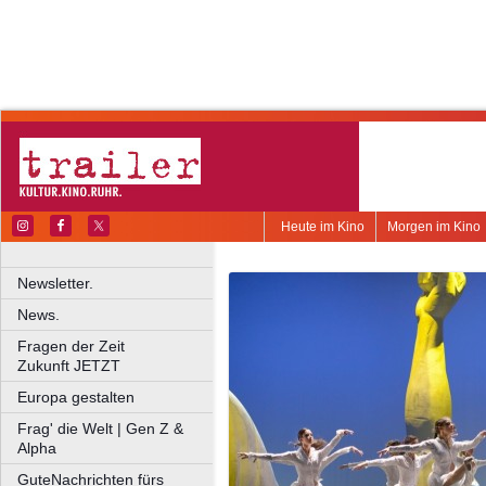
Heute im Kino
Morgen im Kino
Newsletter.
News.
Fragen der Zeit
Zukunft JETZT
Europa gestalten
Frag' die Welt | Gen Z &
Alpha
GuteNachrichten fürs