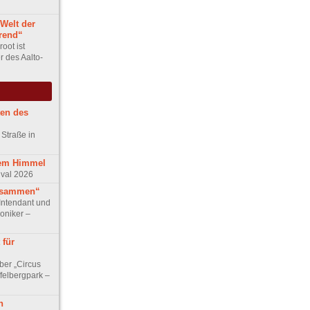
 Welt der
erend“
oot ist
r des Aalto-
ten des
 Straße in
iem Himmel
ival 2026
usammen“
Intendant und
niker –
 für
ber „Circus
felbergpark –
n