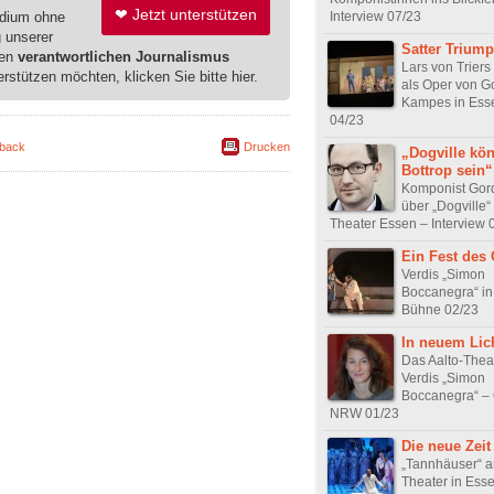
❤ Jetzt unterstützen
edium ohne
Interview 07/23
g unserer
Satter Trium
ren
verantwortlichen Journalismus
Lars von Triers
erstützen möchten, klicken Sie bitte hier.
als Oper von G
Kampes in Essen
04/23
back
Drucken
„Dogville kö
Bottrop sein“
Komponist Go
über „Dogville“ 
Theater Essen – Interview 
Ein Fest des
Verdis „Simon
Boccanegra“ in
Bühne 02/23
In neuem Lic
Das Aalto-Theat
Verdis „Simon
Boccanegra“ – 
NRW 01/23
Die neue Zeit
„Tannhäuser“ a
Theater in Ess