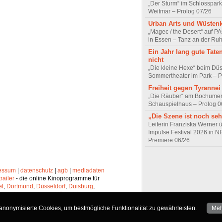
„Der Sturm“ im Schlosspa
Weitmar – Prolog 07/26
Urban Arts und Wüsten
„Magec / the Desert“ auf P
in Essen – Tanz an der Ruh
Ein Jahr lang gute Tate
nicht
„Die kleine Hexe“ beim Düs
Sommertheater im Park – P
Freiheit gegen Tyrannei
„Die Räuber“ am Bochume
Schauspielhaus – Prolog 0
„Die Szene ist noch seh
Leiterin Franziska Werner 
Impulse Festival 2026 in 
Premiere 06/26
essum
|
datenschutz
|
agb
|
mediadaten
trailer
- die online Kinoprogramme für
el
,
Dortmund
,
Düsseldorf
,
Duisburg
,
chen
,
Hagen
,
Herne
,
Hürth
,
Köln
,
lheim
,
Neuss
,
Oberhausen
,
nonymisierte Cookies, um bestmögliche Funktionalität zu gewährleisten.
Meh
Solingen
und
Wuppertal