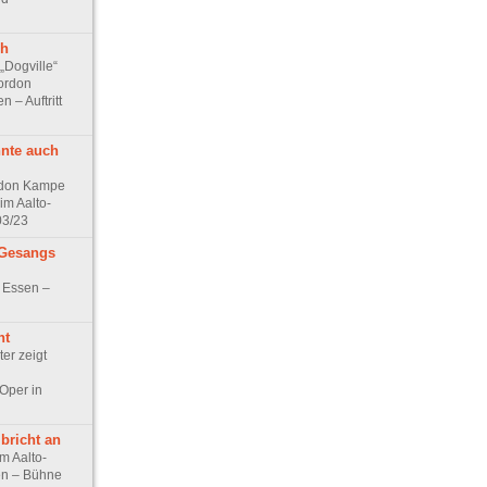
ph
 „Dogville“
ordon
 – Auftritt
nnte auch
rdon Kampe
im Aalto-
03/23
 Gesangs
 Essen –
ht
er zeigt
Oper in
 bricht an
m Aalto-
en – Bühne