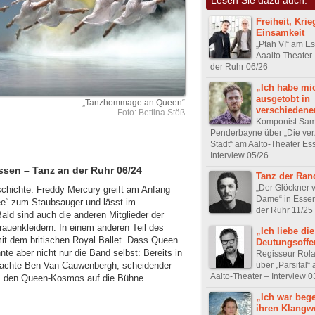
Freiheit, Krie
Einsamkeit
„Ptah VI“ am E
Aaalto Theater
der Ruhr 06/26
„Ich habe mi
ausgetobt in
„Tanzhommage an Queen“
verschiedene
Foto: Bettina Stöß
Komponist Sam
Penderbayne über „Die ver
Stadt“ am Aalto-Theater Es
Interview 05/26
ssen – Tanz an der Ruhr 06/24
Tanz der Ran
„Der Glöckner 
chichte: Freddy Mercury greift am Anfang
Dame“ in Essen
ee“ zum Staubsauger und lässt im
der Ruhr 11/25
ald sind auch die anderen Mitglieder der
rauenkleidern. In einem anderen Teil des
„Ich liebe die
t dem britischen Royal Ballet. Dass Queen
Deutungsoffe
e aber nicht nur die Band selbst: Bereits in
Regisseur Rol
über „Parsifal“
 brachte Ben Van Cauwenbergh, scheidender
Aalto-Theater – Interview 0
n, den Queen-Kosmos auf die Bühne.
„Ich war bege
ihren Klangw