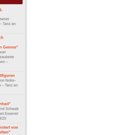
g,
ssener
 – Tanz an
ch
n Genres“
uel
zauberte
sen –
dfiguren
von Notre-
 – Tanz an
nheit“
and Schwab
 am Essener
3/25
istert von
elten“