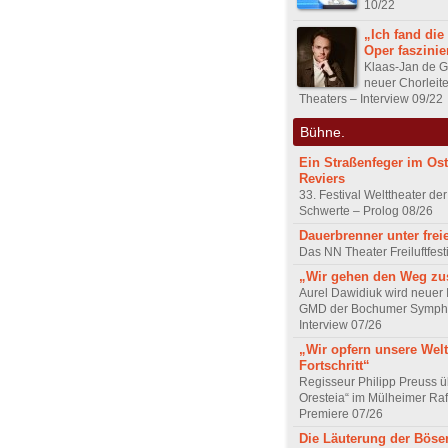
10/22
„Ich fand die
Oper faszini
Klaas-Jan de Gr
neuer Chorleite
Theaters – Interview 09/22
Bühne.
Ein Straßenfeger im Os
Reviers
33. Festival Welttheater der
Schwerte – Prolog 08/26
Dauerbrenner unter fre
Das NN Theater Freiluftfest
„Wir gehen den Weg z
Aurel Dawidiuk wird neuer 
GMD der Bochumer Sympho
Interview 07/26
„Wir opfern unsere Welt
Fortschritt“
Regisseur Philipp Preuss ü
Oresteia“ im Mülheimer Raf
Premiere 07/26
Die Läuterung der Böse