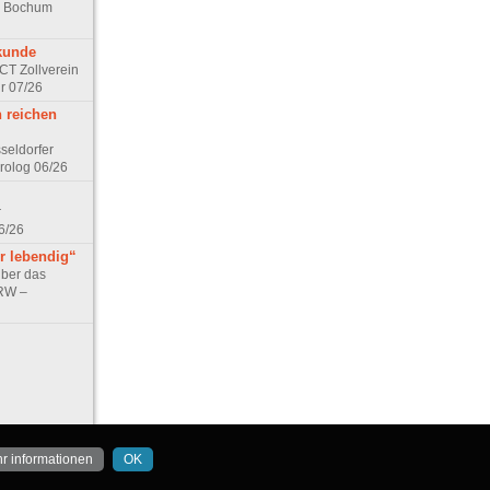
rk Bochum
kunde
ACT Zollverein
r 07/26
n reichen
seldorfer
rolog 06/26
r
6/26
r lebendig“
über das
NRW –
r informationen
OK