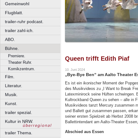
Gemeinwohl
Flugblatt.
trailer-ruhr podcast.
trailer zahl-ich.
ABO.
Bühne.
Premiere.
Queen trifft Edith Piaf
Theater Ruhr.
Komikzentrum.
10. Juni 2024
„Bye-Bye Ben“ am Aalto Theater E
Film.
Es ist ein ikonischer Moment der Popges
Literatur.
des Musikvideos zu „I Want to Break Fr
Latexminirock seine Hüften schwingen. B
Musik.
Kultrockband Queen zu sehen – alle in F
Kunst.
Musikvideos tanzt Mercury zusammen mi
und Ballett gut zusammen passen, erkannt
trailer spezial.
seiner ersten Spielzeit ab Herbst 2008
Kultur in NRW.
Ballettintendant am Aalto-Theater Esse
Abschied aus Essen
trailer Thema.