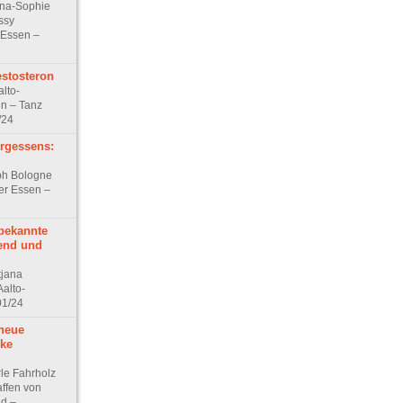
nna-Sophie
ssy
 Essen –
estosteron
lto-
en – Tanz
/24
rgessens:
ph Bologne
er Essen –
nbekannte
end und
tjana
alto-
01/24
neue
cke
rle Fahrholz
affen von
ld –