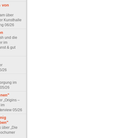
m von
lam über
er Kunsthalle
ng 06/26
en
sh und die
r im
nst & gut
er
5/26
sorgung im
 05/26
unen“
r „Origins –
 im
terview 05/26
enig
ben“
 über „Die
m Bochumer