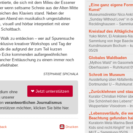
tierte, die sich mit dem Milieu der Essener
„Eine ganz eigene For
er wenn seltsame Schreie aus der Alten Mitte
Kunst“
eichen des Klaviers stand. Neben der
Museumsdirektor Nico Ank
r am Abend ein musikalisch umgestaltetes
„Sunday Without Love“ in d
visuell und hörbar interpretiert mit einer
Recklinghausen – Sammlu
 Scholtbach.
Kreislauf des Alltäglich
Yuko Mohri, Ei Arakawa-Na
rt Walk zu entdecken – wer auf Spurensuche
Sammlung von Inge Baecke
nklusive kreativer Workshops und Tag der
Kunstmuseum Bochum – ku
ade die aufgrund der zum Teil kurzen
05/26
die Ecke kommenden außergewöhnlichen
Globales Waldbaden
mancher Enttäuschung zu einem immer noch
„Mythos Wald“ im Gasomet
rliebhaber.
Oberhausen – Ruhrkunst 0
STEPHANIE SPICHALA
Schrott im Museum
Ausstellung über Abfallent
Dortmunder U – Ruhrkunst
❤ Jetzt unterstützen
„Zurücklehnen und sta
edium ohne
Kurator Christian Höher übe
g unserer
Die Schönheit des Lebens“
ren
verantwortlichen Journalismus
Wuppertaler Visiodrom – In
erstützen möchten, klicken Sie bitte hier.
„Lebensverläufe, die w
Beachtung gefunden ha
Kuratorin Meta Marina Beek
back
Drucken
Kids sind nicht Alright!“ i
MUT – Sammlung 05/26