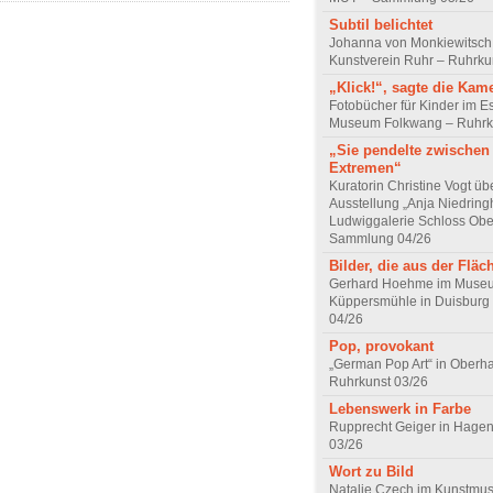
Subtil belichtet
Johanna von Monkiewitsch
Kunstverein Ruhr – Ruhrku
„Klick!“, sagte die Kam
Fotobücher für Kinder im E
Museum Folkwang – Ruhrk
„Sie pendelte zwischen
Extremen“
Kuratorin Christine Vogt üb
Ausstellung „Anja Niedring
Ludwiggalerie Schloss Ob
Sammlung 04/26
Bilder, die aus der Flä
Gerhard Hoehme im Muse
Küppersmühle in Duisburg 
04/26
Pop, provokant
„German Pop Art“ in Oberh
Ruhrkunst 03/26
Lebenswerk in Farbe
Rupprecht Geiger in Hagen
03/26
Wort zu Bild
Natalie Czech im Kunstm