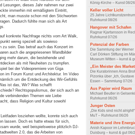
König-Kirche – Kunst 08/26
nd Lesungen, dieses Jahr nahmen nur zwei
Keller voller Licht
ckte immerhin mit ermäßigtem Eintritt,
25 Jahre Lichtkunstzentrum
icht, man musste schon mit den Stichworten
Ruhrkunst 08/26
ragen. Dadurch fühlte man sich als Art
gs.
Hangover mit Schafen
Ragnar Kjartansson in Rec
auf konkrete Nachfrage nichts vom Art Walk,
Ruhrkunst 07/26
unkt wenig speziell als sowieso
Potenzial der Farben
en zu sein. Das betraf auch das Konzert im
Die Sammlung der Werner R
aren auch die angepriesenen Wandbilder
Carl Dörken Stiftung im Mä
 ging mehr darum, die bestehende und
Museum Witten – kunst & g
tdecken als mit Neuheiten zu trumpfen.
„Ein Meister des Marke
iel bei der Videopremiere von Giga
Die Kuratorinnen Anna Br
on im Forum Kunst und Architektur. Im Video
Pizonka über „Ich, Gustave
 nämlich um die Entdeckung des Wir-Gefühls
Essen – Sammlung 07/26
 Was ist das, Wir? Was schafft
Aus Papier wird Raum
chiede? Rechtspopulismus, der sich auch an
Michael Beutler in Gelsenk
rde verbindenden Themen wie Liebe
Ruhrkunst 06/26
acht, dass Religion und Kultur sowohl
Junger Osten
„Die Kids sind nicht alrigh
MuT – Ruhrkunst 06/26
Leitfaden losziehen wollte, konnte sich auch
n lassen. Doch es hatte etwas für sich,
Materie und ihre Energi
m wurde, weil beispielsweise plötzlich DJ-
Anish Kapoor im Lehmbru
adtwelten 2.0, das die Arbeiten von
Duisburg – kunst & gut 06/