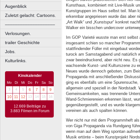
Kunsthaus, kombiniert mit Live-Musik u
Augenblick
Kunstgruppen im Haus selbst teil. Man lo
Zuletzt gelacht: Cartoons.
erkennbar angepriesen wurde das aber n
„Art Walk“ und „Kunstspur“ konkret nachf
––––––––––––––––––––
Walker ein bisschen undercover unterwe
Verlosungen.
Im GOP Varieté wusste man erst selbst 
trailer Geschichte
insgesamt schien so mancher Programmp
stattfindender Füller mit eingebaut word
Jobs.
turock am Samstagabend und natürlich w
zwar beeindruckend, aber nicht neu. Es
Kulturlinks.
wachsende Kunst- und Kulturszene zu en
Neues wurde dennoch geboten, zum Beisp
Kinokalender
Propaganda mit anschließender Diskussi
ging es ebenfalls um eine Spurensuche,
Mo
Di
Mi
Do
Fr
Sa
So
allgemein und speziell in der Nordstadt.
3
4
5
6
7
8
9
Gemeinsamkeiten, was trennende Unters
10
11
12
13
14
15
16
Wand-Schmierereien erkennen lässt, wu
gegenübergestellt, und es wurde klargem
12.669 Beiträge zu
vereinen als auch spalten können.
3.883 Filmen im Forum
Wer nicht nur mit dem Programmheft als 
von Giga Propaganda via Rundgang führe
wenn man auf dem Weg spontan aufmerksa
Musik ertönte – beim Kunstprojekt Nordst