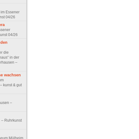
 im Essener
nst 04/26
era
ssener
unst 04/26
 den
er die
haus“ in der
erhausen –
che wachsen
um
– kunst & gut
ausen –
 – Ruhrkunst
useum Mülheim