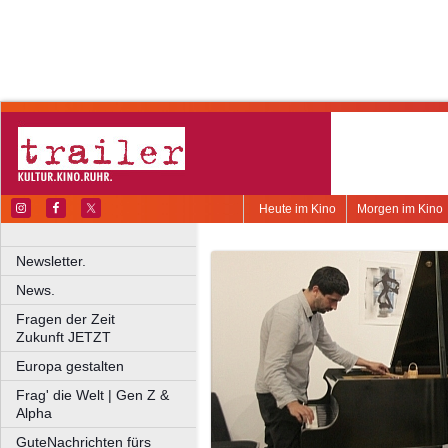
Heute im Kino
Morgen im Kino
Newsletter.
News.
Fragen der Zeit
Zukunft JETZT
Europa gestalten
Frag' die Welt | Gen Z &
Alpha
GuteNachrichten fürs