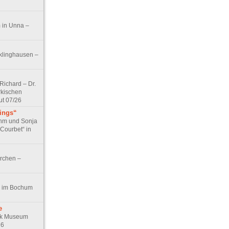
 in Unna –
klinghausen –
ichard – Dr.
rkischen
ut 07/26
tings“
ohm und Sonja
 Courbet“ in
irchen –
t!“ im Bochum
e
ck Museum
26