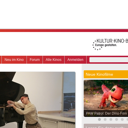
Neu im Kino
Forum
Alle Kinos
Anmelden
Neue Kinofilme
PAW Patrol: Der Dino-Film
Lesen Sie dazu auch: