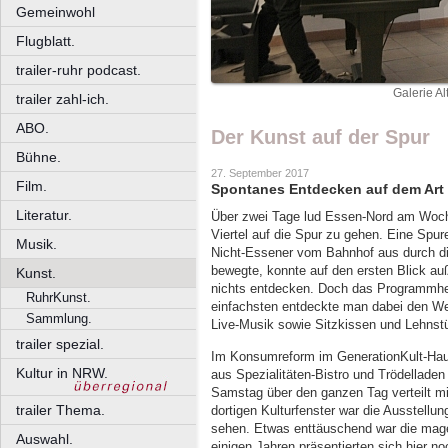
Gemeinwohl
Flugblatt.
trailer-ruhr podcast.
Galerie A
trailer zahl-ich.
ABO.
Der Kunst auf der Spur
Bühne.
27. September 2017
Film.
Spontanes Entdecken auf dem Art 
Literatur.
Über zwei Tage lud Essen-Nord am Woch
Viertel auf die Spur zu gehen. Eine Spur
Musik.
Nicht-Essener vom Bahnhof aus durch di
bewegte, konnte auf den ersten Blick au
Kunst.
nichts entdecken. Doch das Programmhe
RuhrKunst.
einfachsten entdeckte man dabei den We
Sammlung.
Live-Musik sowie Sitzkissen und Lehnstü
trailer spezial.
Im Konsumreform im GenerationKult-Hau
Kultur in NRW.
aus Spezialitäten-Bistro und Trödellade
Samstag über den ganzen Tag verteilt mi
trailer Thema.
dortigen Kulturfenster war die Ausstell
sehen. Etwas enttäuschend war die mage
Auswahl.
einigen Jahren präsentierten sich hier n