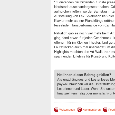
Studierenden der bildenden Künste präsen
Nordstadt auseinandergesetzt haben. Od
aufhorchen ließen, wo der Samstag im Z
Ausstellung von Lex Spielmann ließ hie
Klavier mehr als nur Pianoklänge ertönen, 
fesselnden Tanzperformance von Camila
Natürlich gab es noch viel mehr beim A
ging, fand etwas für jeden Geschmack, i
offenen Tür im Kleinen Theater. Und ger
Laufstrecken auch mal unerwartet um 
Highlights machten den Art Walk trotz 
spannenden Erlebnis für Kunst- und Kultu
Hat Ihnen dieser Beitrag gefallen?
Als unabhängiges und kostenloses M
paywall brauchen wir die Unterstützun
Leserinnen und Leser. Wenn Sie unse
finanziell (einmalig oder monatlich) unt
Weitersagen
Kommentieren
Feed