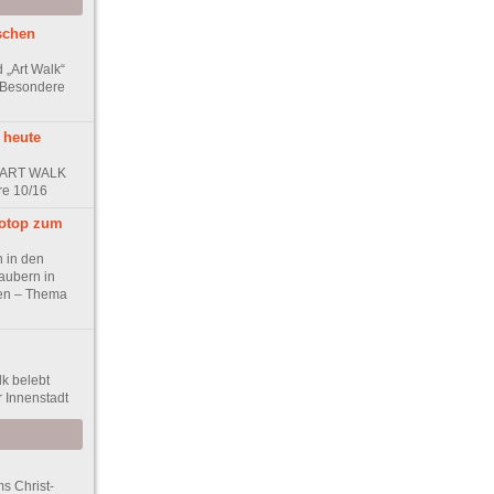
schen
 „Art Walk“
 Besondere
 heute
r ART WALK
re 10/16
iotop zum
n in den
aubern in
ben – Thema
lk belebt
 Innenstadt
s Christ-