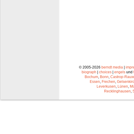
© 2005-2026
berndt media
|
impr
biograph
|
choices
|
engels
und
Bochum
,
Bonn
,
Castrop-Raux
Essen
,
Frechen
,
Gelsenkir
Leverkusen
,
Lünen
,
Mü
Recklinghausen
,