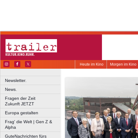
Heute im Kino
Morgen im Kino
Newsletter.
News.
Fragen der Zeit
Zukunft JETZT
Europa gestalten
Frag' die Welt | Gen Z &
Alpha
GuteNachrichten fürs