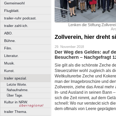
Gemeinwohl
Flugblatt.
trailer-ruhr podcast.
Lenken die Stiftung Zollvere
trailer zahl-ich.
Arc
ABO.
Zollverein, hier dreht 
Bühne.
29. November 2018
Film.
Der Weg des Geldes: auf de
Literatur.
Besuchern – Nachgefragt 1
Musik.
Sie gilt als die schönste Zeche d
Steuerzahler wohl zugleich als 
Kunst.
Weltkulturerbe Zeche und Kokerei 
trailer spezial.
man der Imagebroschüre und den 
Letzte Worte.
Zollverein, ziehe das Areal mehr
Nahaufnahme.
In- und Ausland in seinen Bann 
Über Tage.
sich die Zeit nimmt, auf dem Gelä
Kultur in NRW.
schnell: Wo nur versteckt sich d
dem oftmals von Leere geprägte
trailer Thema.