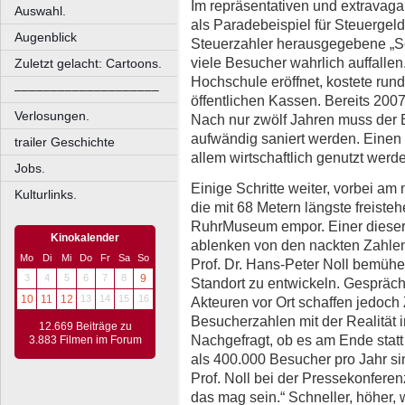
Im repräsentativen und extravag
Auswahl.
als Paradebeispiel für Steuerge
Augenblick
Steuerzahler herausgegebene „S
viele Besucher wahrlich auffallen
Zuletzt gelacht: Cartoons.
Hochschule eröffnet, kostete rund
––––––––––––––––––––
öffentlichen Kassen. Bereits 2007
Verlosungen.
Nach nur zwölf Jahren muss der B
aufwändig saniert werden. Einen P
trailer Geschichte
allem wirtschaftlich genutzt werden
Jobs.
Einige Schritte weiter, vorbei am
Kulturlinks.
die mit 68 Metern längste freist
RuhrMuseum empor. Einer dieser S
Kinokalender
ablenken von den nackten Zahlen.
Mo
Di
Mi
Do
Fr
Sa
So
Prof. Dr. Hans-Peter Noll bemühe
3
4
5
6
7
8
9
Standort zu entwickeln. Gespräc
10
11
12
13
14
15
16
Akteuren vor Ort schaffen jedoch
Besucherzahlen mit der Realität i
12.669 Beiträge zu
Nachgefragt, ob es am Ende statt
3.883 Filmen im Forum
als 400.000 Besucher pro Jahr si
Prof. Noll bei der Pressekonfere
das mag sein.“ Schneller, höher,