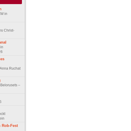
n
ZW in
s Christ-
anal
in
26
des
n Anna Ruchat
g
 Belorusets –
6
ockt
ein
 Rob-Fest