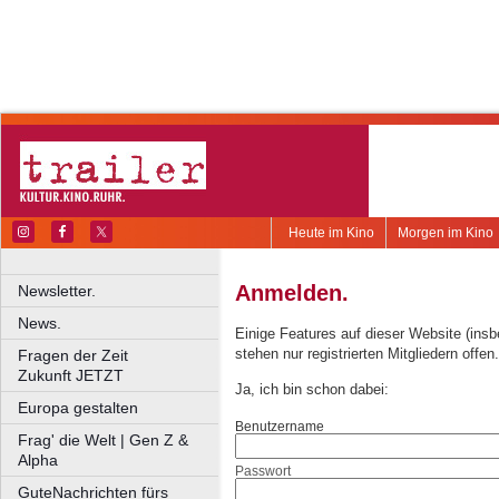
Heute im Kino
Morgen im Kino
Anmelden.
Newsletter.
News.
Einige Features auf dieser Website (ins
stehen nur registrierten Mitgliedern offen.
Fragen der Zeit
Zukunft JETZT
Ja, ich bin schon dabei:
Europa gestalten
Benutzername
Frag' die Welt | Gen Z &
Alpha
Passwort
GuteNachrichten fürs