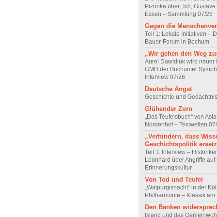
Pizonka über „Ich, Gustave
Essen – Sammlung 07/26
Gegen die Menschenve
Teil 1: Lokale Initiativen – D
Bauer-Forum in Bochum
„Wir gehen den Weg z
Aurel Dawidiuk wird neuer 
GMD der Bochumer Sympho
Interview 07/26
Deutsche Angst
Geschichte und Gedächtnis
Glühender Zorn
„Das Teufelsbuch“ von Asta 
Nordenhof – Textwelten 07
„Verhindern, dass Wiss
Geschichtspolitik ersetz
Teil 1: Interview – Historike
Leonhard über Angriffe auf 
Erinnerungskultur
Von Tod und Teufel
„Walpurgisnacht“ in der Kö
Philharmonie – Klassik am
Den Banken widersprec
Island und das Gemeinwoh