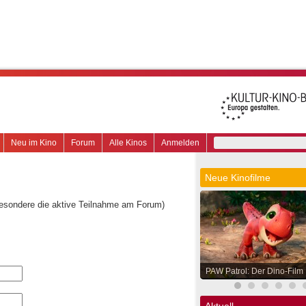
Neu im Kino
Forum
Alle Kinos
Anmelden
Neue Kinofilme
besondere die aktive Teilnahme am Forum)
PAW Patrol: Der Dino-Film
Aktuell