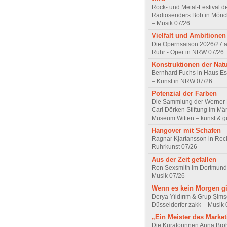
Rock- und Metal-Festival d
Radiosenders Bob in Mön
– Musik 07/26
Vielfalt und Ambitionen
Die Opernsaison 2026/27 
Ruhr - Oper in NRW 07/26
Konstruktionen der Nat
Bernhard Fuchs in Haus Est
– Kunst in NRW 07/26
Potenzial der Farben
Die Sammlung der Werner R
Carl Dörken Stiftung im Mä
Museum Witten – kunst & g
Hangover mit Schafen
Ragnar Kjartansson in Rec
Ruhrkunst 07/26
Aus der Zeit gefallen
Ron Sexsmith im Dortmund
Musik 07/26
Wenn es kein Morgen gi
Derya Yıldırım & Grup Şimş
Düsseldorfer zakk – Musik 
„Ein Meister des Marke
Die Kuratorinnen Anna Br