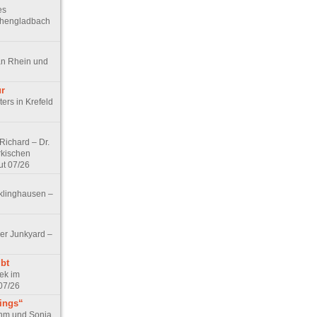
es
chengladbach
an Rhein und
ur
ers in Krefeld
ichard – Dr.
rkischen
ut 07/26
klinghausen –
er Junkyard –
bt
ek im
07/26
tings“
ohm und Sonja