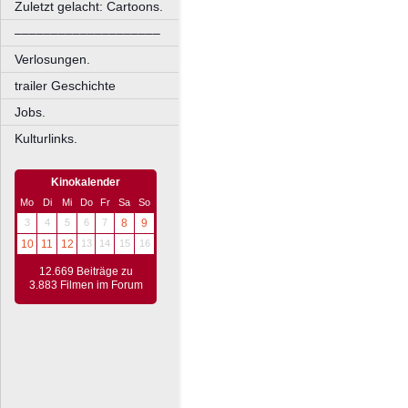
Zuletzt gelacht: Cartoons.
––––––––––––––––––––
Verlosungen.
trailer Geschichte
Jobs.
Kulturlinks.
Kinokalender
Mo
Di
Mi
Do
Fr
Sa
So
3
4
5
6
7
8
9
10
11
12
13
14
15
16
12.669 Beiträge zu
3.883 Filmen im Forum