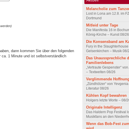
Melancholie zum Tanze
Lost in Lona am 12.8. im F
Dortmund
Mitleid unter Tage
 werden)
Die Manifesta 16 in Bochum
König-Kirche – Kunst 08/26
Die Konsensband am K
Fury in the Slaughterhouse 
 haben, dann kommen Sie über den folgenden
Gelsenkirchen – Musik 08/
ca. 1 Minute und ist selbstverständlich
Das Unaussprechliche 
Familienlebens
„Vertraute Gespenster“ vo
– Textwelten 08/26
Verglimmende Hoffnun
„Zündhölzer“ von Yevgenia
Literatur 08/26
Kühlen Kopf bewahren
Holgers letzte Worte – 08/2
Originale Intelligenz
Das Haldern Pop Festival l
Musikfans an den Niederrh
Wenn das Bob-Fest zum
wird