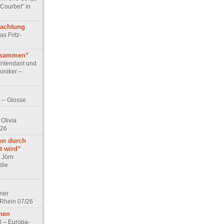
 Courbet“ in
rachtung
as Fritz-
usammen“
Intendant und
niker –
 – Glosse
Olivia
/26
en durch
t wird“
r Jörn
die
lner
 Rhein 07/26
hen
l – Europa-