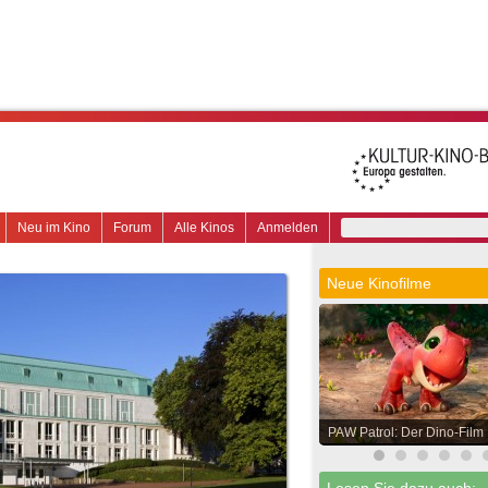
Neu im Kino
Forum
Alle Kinos
Anmelden
Neue Kinofilme
PAW Patrol: Der Dino-Film
Lesen Sie dazu auch: