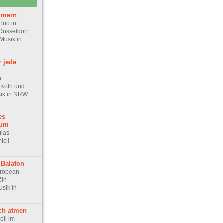
mmern
Trio in
Düsseldorf
 Musik in
r jede
n
 Köln und
sik in NRW
es
sum
las
icil
 Balafon
uropean
öln –
usik in
ich atmen
sell im