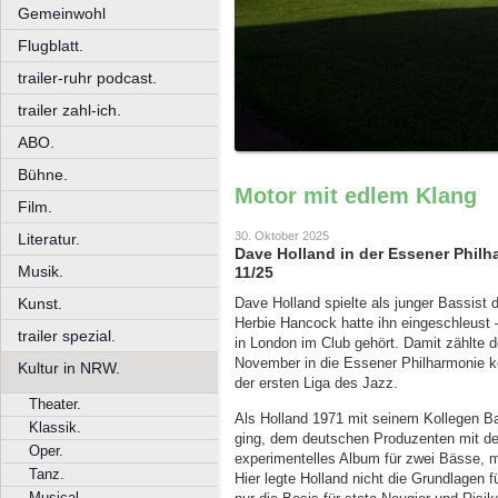
Gemeinwohl
Flugblatt.
trailer-ruhr podcast.
trailer zahl-ich.
ABO.
Bühne.
Motor mit edlem Klang
Film.
30. Oktober 2025
Literatur.
Dave Holland in der Essener Philh
Musik.
11/25
Kunst.
Dave Holland spielte als junger Bassist 
Herbie Hancock hatte ihn eingeschleust –
trailer spezial.
in London im Club gehört. Damit zählte d
November in die Essener Philharmonie 
Kultur in NRW.
der ersten Liga des Jazz.
Theater.
Als Holland 1971 mit seinem Kollegen Ba
Klassik.
ging, dem deutschen Produzenten mit de
Oper.
experimentelles Album für zwei Bässe, 
Tanz.
Hier legte Holland nicht die Grundlagen
Musical.