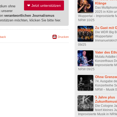
Klänge
❤ Jetzt unterstützen
edium ohne
Das Multiphonic
g unserer
2025 in Köln u
ren
verantwortlichen Journalismus
Wuppertal – Improvisierte M
erstützen möchten, klicken Sie bitte hier.
NRW 10/25
Zu Gast mit 
Die WDR Big Ba
Wuppertaler
back
Drucken
Immanuelskirch
09/25
Vater des Eth
Mulatu Astatke 
Konzerthaus D
Improvisierte M
NRW 09/25
Ohne Grenze
74. Ausgabe de
Konzertreihe S
NRW – Musik 0
5 Jahre plus
Zukunftsmus
Die Cologne J
feiert kleines 
Improvisierte Musik in NR