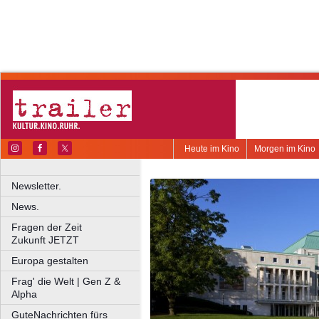
Heute im Kino
Morgen im Kino
Newsletter.
News.
Fragen der Zeit
Zukunft JETZT
Europa gestalten
Frag' die Welt | Gen Z &
Alpha
GuteNachrichten fürs