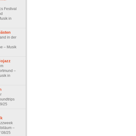
s Festival
nd
usik in
Gästen
nd in der
e – Musik
iojazz
im
ortmund –
usik in
n
r
oundtrips
9/25
ik
azzweek
Jubiläum –
W 08/25