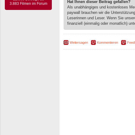
Hat Ihnen dieser Beitrag gefallen?
3.883 Filmen im Forum
Als unabhängiges und kostenloses M
paywall brauchen wir die Unterstützun
Leserinnen und Leser. Wenn Sie unse
finanziell (einmalig oder monatlich) unt
Weitersagen
Kommentieren
Feed