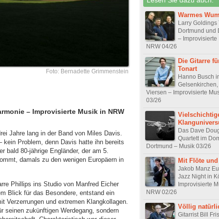
Warmes Wu
Larry Goldings 
Dortmund und 
– Improvisierte
NRW 04/26
Die Gitarre fü
Tonart
Foto: Bernadette Grimmenstein
Hanno Busch i
Gelsenkirchen,
Viersen – Improvisierte Mu
03/26
armonie – Improvisierte Musik in NRW
Vielschichtig
Klanguniver
Das Dave Doug
drei Jahre lang in der Band von Miles Davis.
Quartett im Dom
 kein Problem, denn Davis hatte ihn bereits
Dortmund – Musik 03/26
er bald 80-jährige Engländer, der am 5.
kommt, damals zu den wenigen Europäern in
Mit Flöte und
Jakob Manz E
Jazz Night in K
rre Phillips ins Studio von Manfred Eicher
Improvisierte M
NRW 02/26
m Blick für das Besondere, entstand ein
mit Verzerrungen und extremen Klangkollagen.
Völlig natürl
 für seinen zukünftigen Werdegang, sondern
Gitarrist Bill Fri