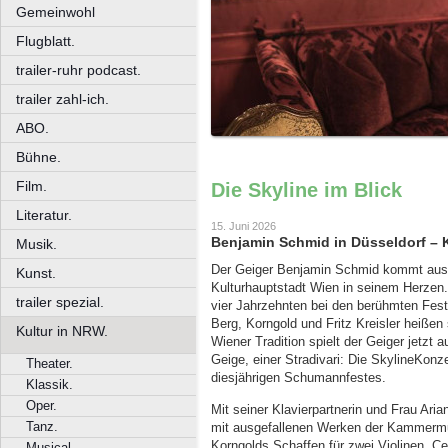
Gemeinwohl
Flugblatt.
trailer-ruhr podcast.
trailer zahl-ich.
ABO.
Bühne.
Film.
Die Skyline im Blick
Literatur.
15. Juni 2026
Benjamin Schmid in Düsseldorf – 
Musik.
Der Geiger Benjamin Schmid kommt aus Ö
Kunst.
Kulturhauptstadt Wien in seinem Herzen. Er
trailer spezial.
vier Jahrzehnten bei den berühmten Fest
Berg, Korngold und Fritz Kreisler heißen
Kultur in NRW.
Wiener Tradition spielt der Geiger jetzt 
Geige, einer Stradivari: Die SkylineKon
Theater.
diesjährigen Schumannfestes.
Klassik.
Oper.
Mit seiner Klavierpartnerin und Frau Ari
Tanz.
mit ausgefallenen Werken der Kammermus
Korngolds Schaffen für zwei Violinen, C
Musical.