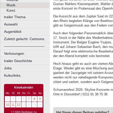
Gustav Mahlers Klavierquartett, Mahler d
Musik.
erste Konzert im Probensaal des Opernh
Kunst.
Die Aussicht aus dem Jupiter Saal im 
trailer Thema.
den Rhein begleiten Klänge von Beetho
Auswahl.
gibt es Geigenmusik aus den Federn von
Augenblick
Auch dem folgenden Panoramablick über
17. Stock in der Nähe des Medienhafen
Zuletzt gelacht: Cartoons.
Instrument: Der Belgier Eugène Ysaÿes, 
––––––––––––––––––––
trifft auf Johann Sebastian Bach, den mu
Darauf folgt eine elektronische Bearbei
Verlosungen.
der den Abend komplett solo bestreitet.
trailer Geschichte
Hoch hinaus geht es auch am vierten Aben
Jobs.
Etage. Wieder gibt es eine Mischung aus
gastiert der Jazzgeiger mit seinem Acou
Kulturlinks.
werden nicht nur naheliegende Komponis
zitiert und variiert, sondern auch Geigen
Kinokalender
Schumannfest 2026: Skyline Konzerte mit
Mo
Di
Mi
Do
Fr
Sa
So
Orte in Düsseldorf | 0211 91 38 75 38
3
4
5
6
7
8
9
10
11
12
13
14
15
16
Hat Ihnen dieser Beitrag gefallen?
12.669 Beiträge zu