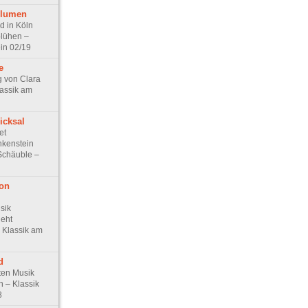
Blumen
d in Köln
blühen –
in 02/19
e
g von Clara
assik am
icksal
et
nkenstein
Schäuble –
on
usik
eht
 Klassik am
d
ten Musik
n – Klassik
8