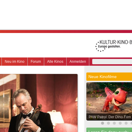
Neu im Kino
Forum
Alle Kinos
Anmelden
Neue Kinofilme
PAW Patrol: Der Dino-Film
Lesen Sie dazu auch: