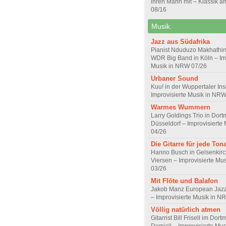
ihren Mann mit – Klassik a
08/16
Musik.
Jazz aus Südafrika
Pianist Nduduzo Makhathini
WDR Big Band in Köln – Imp
Musik in NRW 07/26
Urbaner Sound
Kuu! in der Wuppertaler Ins
Improvisierte Musik in NR
Warmes Wummern
Larry Goldings Trio in Dor
Düsseldorf – Improvisierte
04/26
Die Gitarre für jede Tona
Hanno Busch in Gelsenkirc
Viersen – Improvisierte Mu
03/26
Mit Flöte und Balafon
Jakob Manz European Jazz 
– Improvisierte Musik in N
Völlig natürlich atmen
Gitarrist Bill Frisell im Dor