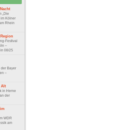
 Nacht
m „Die
im Kölner
 am Rhein
 Region
ng-Festival
öln –
in 08/25
l der Bayer
en –
 Alt
k in Herne
 an der
 im
 im WDR
ssik am