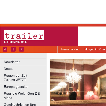
Heute im Kino
Morgen im Kino
Newsletter.
News.
Fragen der Zeit
Zukunft JETZT
Europa gestalten
Frag' die Welt | Gen Z &
Alpha
GuteNachrichten fürs