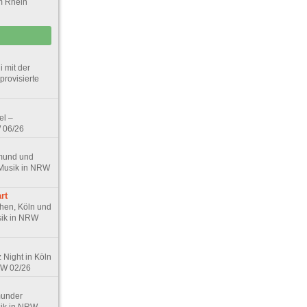
m Rhein
 mit der
rovisierte
el –
W 06/26
tmund und
 Musik in NRW
rt
hen, Köln und
sik in NRW
Night in Köln
RW 02/26
tmunder