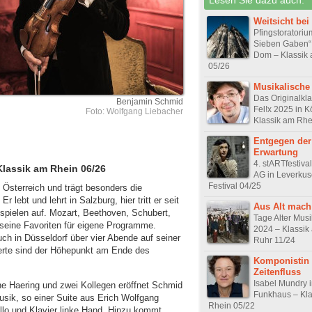
Weitsicht bei
Pfingstoratoriu
Sieben Gaben“ 
Dom – Klassik
05/26
Musikalische
Das Originalkla
Benjamin Schmid
Fel!x 2025 in K
Foto: Wolfgang Liebacher
Klassik am Rhe
Entgegen der
Erwartung
4. stARTfestiva
Klassik am Rhein 06/26
AG in Leverkus
Festival 04/25
sterreich und trägt besonders die
 lebt und lehrt in Salzburg, hier tritt er seit
Aus Alt mach
spielen auf. Mozart, Beethoven, Schubert,
Tage Alter Musi
 seine Favoriten für eigene Programme.
2024 – Klassik
auch in Düsseldorf über vier Abende auf seiner
Ruhr 11/24
zerte sind der Höhepunkt am Ende des
Komponistin
Zeitenfluss
Isabel Mundry
ane Haering und zwei Kollegen eröffnet Schmid
Funkhaus – Kla
ik, so einer Suite aus Erich Wolfgang
Rhein 05/22
ello und Klavier linke Hand. Hinzu kommt