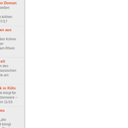
len Domen
nießen
m kühlen
07/17
en aus
ßen Kölner
ter
k am Rhein
eit
n des
lassischen
sik am
 in Köln
 bürgt für
itzenware –
in 11/16
tes
 „die
 bringt