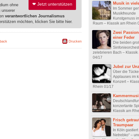
Musik in vie
❤ Jetzt unterstützen
edium ohne
Im Sommer ge
g unserer
Musikfreunde
ren
verantwortlichen Journalismus
Kunstgenuss i
erstützen möchten, klicken Sie bitte hier.
Raum – Klassik am Rhein 
Zwei Passion
einer Feder
back
Drucken
Die beiden gro
Sinfonieorches
zelebrieren Bach – Klassi
04/17
Jubel zur Unz
Über die Tücke
Applauses im k
Konzert – Klas
Rhein 01/17
Kammermusik
Deutschlandfunk
konzertante Sp
Klassik am Rhe
Frisch getrau
Traumpaar
In Köln gastiert
Netrebko“ – und