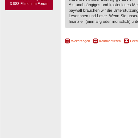
3.883 Filmen im Forum
Als unabhängiges und kostenloses M
paywall brauchen wir die Unterstützun
Leserinnen und Leser. Wenn Sie unse
finanziell (einmalig oder monatlich) unt
Weitersagen
Kommentieren
Feed