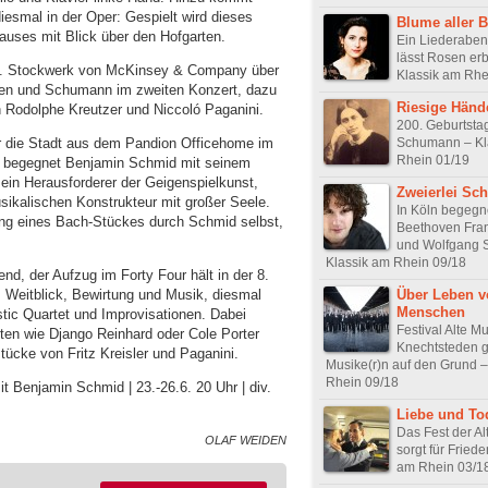
iesmal in der Oper: Gespielt wird dieses
Blume aller 
auses mit Blick über den Hofgarten.
Ein Liederaben
lässt Rosen er
22. Stockwerk von McKinsey & Company über
Klassik am Rhe
ven und Schumann im zweiten Konzert, dazu
Riesige Händ
 Rodolphe Kreutzer und Niccoló Paganini.
200. Geburtsta
Schumann – Kl
 die Stadt aus dem Pandion Officehome im
Rhein 01/19
s begegnet Benjamin Schmid mit seinem
ein Herausforderer der Geigenspielkunst,
Zweierlei Sch
sikalischen Konstrukteur mit großer Seele.
In Köln begegn
tung eines Bach-Stückes durch Schmid selbst,
Beethoven Fra
und Wolfgang 
Klassik am Rhein 09/18
d, der Aufzug im Forty Four hält in der 8.
Über Leben v
 Weitblick, Bewirtung und Musik, diesmal
Menschen
stic Quartet und Improvisationen. Dabei
Festival Alte M
ten wie Django Reinhard oder Cole Porter
Knechtsteden g
stücke von Fritz Kreisler und Paganini.
Musike(r)n auf den Grund –
Rhein 09/18
 Benjamin Schmid | 23.-26.6. 20 Uhr | div.
Liebe und To
Das Fest der Al
OLAF WEIDEN
sorgt für Friede
am Rhein 03/1