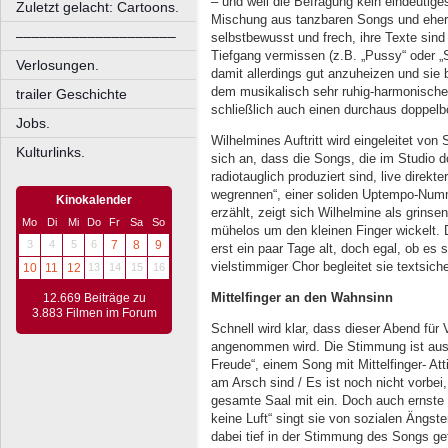
– und weil die Befragung kein eindeutiges
Zuletzt gelacht: Cartoons.
Mischung aus tanzbaren Songs und eher g
––––––––––––––––––––
selbstbewusst und frech, ihre Texte sind
Tiefgang vermissen (z.B. „Pussy“ oder „
Verlosungen.
damit allerdings gut anzuheizen und sie
dem musikalisch sehr ruhig-harmonischen
trailer Geschichte
schließlich auch einen durchaus doppelbö
Jobs.
Wilhelmines Auftritt wird eingeleitet von
Kulturlinks.
sich an, dass die Songs, die im Studio do
radiotauglich produziert sind, live direkt
wegrennen“, einer soliden Uptempo-Num
Kinokalender
erzählt, zeigt sich Wilhelmine als grins
Mo
Di
Mi
Do
Fr
Sa
So
mühelos um den kleinen Finger wickelt. 
3
4
5
6
7
8
9
erst ein paar Tage alt, doch egal, ob es
vielstimmiger Chor begleitet sie textsich
10
11
12
13
14
15
16
Mittelfinger an den Wahnsinn
12.669 Beiträge zu
3.883 Filmen im Forum
Schnell wird klar, dass dieser Abend für 
angenommen wird. Die Stimmung ist ausg
Freude“, einem Song mit Mittelfinger- At
am Arsch sind / Es ist noch nicht vorbei
gesamte Saal mit ein. Doch auch ernste St
keine Luft“ singt sie von sozialen Ängst
dabei tief in der Stimmung des Songs ge