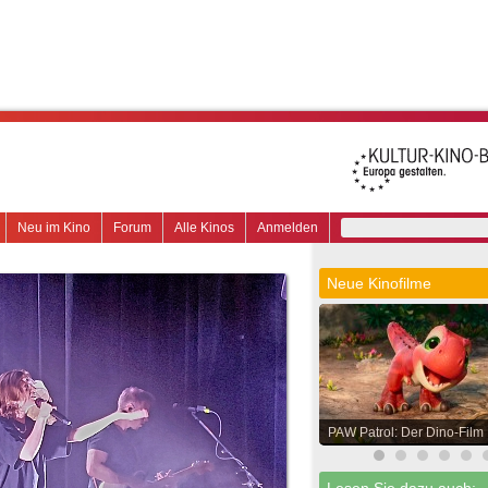
Neu im Kino
Forum
Alle Kinos
Anmelden
Neue Kinofilme
PAW Patrol: Der Dino-Film
Lesen Sie dazu auch: