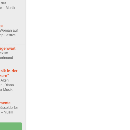
 der
r – Musik
be
e Woman auf
p Festival
egenwart
ex im
Dortmund –
sik in der
kern“
 Alten
n, Diana
er Musik
mente
üsseldorfer
r – Musik