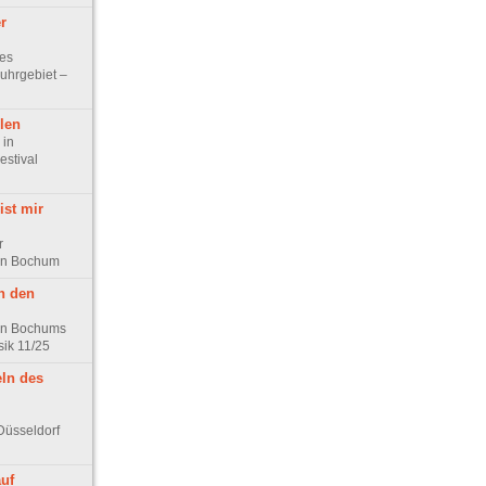
r
ues
uhrgebiet –
len
 in
estival
ist mir
r
 in Bochum
n den
 in Bochums
ik 11/25
ln des
Düsseldorf
auf