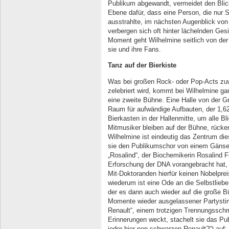
Publikum abgewandt, vermeidet den Blick
Ebene dafür, dass eine Person, die nur
ausstrahlte, im nächsten Augenblick von
verbergen sich oft hinter lächelnden Ges
Moment geht Wilhelmine seitlich von der
sie und ihre Fans.
Tanz auf der Bierkiste
Was bei großen Rock- oder Pop-Acts zuw
zelebriert wird, kommt bei Wilhelmine g
eine zweite Bühne. Eine Halle von der G
Raum für aufwändige Aufbauten, der 1,62
Bierkasten in der Hallenmitte, um alle Bl
Mitmusiker bleiben auf der Bühne, rücken
Wilhelmine ist eindeutig das Zentrum dies
sie den Publikumschor von einem Gäns
„Rosalind“, der Biochemikerin Rosalind 
Erforschung der DNA vorangebracht hat, 
Mit-Doktoranden hierfür keinen Nobelprei
wiederum ist eine Ode an die Selbstlieb
der es dann auch wieder auf die große B
Momente wieder ausgelassener Partysti
Renault“, einem trotzigen Trennungssch
Erinnerungen weckt, stachelt sie das Pu
jeder hier nen schwarzen Renault?“) auf: