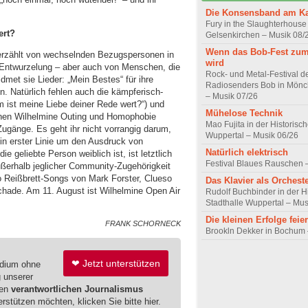
Die Konsensband am K
Fury in the Slaughterhouse 
ert?
Gelsenkirchen – Musik 08/
Wenn das Bob-Fest zum
 erzählt von wechselnden Bezugspersonen in
wird
Entwurzelung – aber auch von Menschen, die
Rock- und Metal-Festival d
dmet sie Lieder: „Mein Bestes“ für ihre
Radiosenders Bob in Mön
in. Natürlich fehlen auch die kämpferisch-
– Musik 07/26
 ist meine Liebe deiner Rede wert?“) und
Mühelose Technik
 denen Wilhelmine Outing und Homophobie
Mao Fujita in der Historisc
 Zugänge. Es geht ihr nicht vorrangig darum,
Wuppertal – Musik 06/26
 in erster Linie um den Ausdruck von
Natürlich elektrisch
 geliebte Person weiblich ist, ist letztlich
Festival Blaues Rauschen 
ußerhalb jeglicher Community-Zugehörigkeit
 Reißbrett-Songs von Mark Forster, Clueso
Das Klavier als Orchest
chade. Am 11. August ist Wilhelmine Open Air
Rudolf Buchbinder in der H
Stadthalle Wuppertal – Mus
Die kleinen Erfolge feie
FRANK SCHORNECK
Brookln Dekker in Bochum 
❤ Jetzt unterstützen
edium ohne
g unserer
ren
verantwortlichen Journalismus
erstützen möchten, klicken Sie bitte hier.