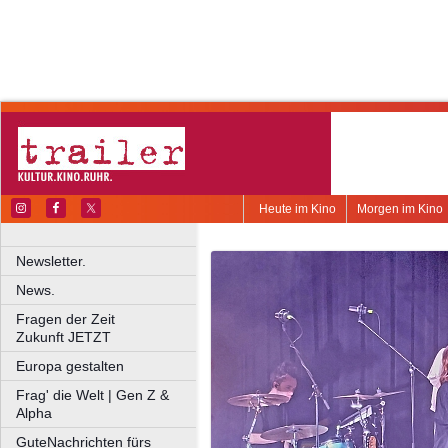
Heute im Kino
Morgen im Kino
Newsletter.
News.
Fragen der Zeit
Zukunft JETZT
Europa gestalten
Frag' die Welt | Gen Z &
Alpha
GuteNachrichten fürs