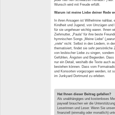
Wunsch wird mit Freude erfüllt.
Warum ist meine Liebe deiner Rede w
In ihren Ansagen ist Wilhelmine nahbar,
Kindheit und Jugend, von Umzügen und 
für sie ungeheuer wichtig waren. Ihnen wi
Ziehmutter, „Paula“ für ihre beste Freund
hymnischen Songs „Meine Liebe“ („warum
„viele“ nicht. Selbst in den Liedern, in
thematisiert, findet sie sehr persönliche
von lesbischer Liebe zu singen, sondern
Gefühlen, Ängsten und Begierden. Dass die
nur ein Detail, weshalb die Texte auch a
bestehen können. Dass vom Formatradio
und Konsorten vorgezogen werden, ist s
im Junkyard Dortmund zu erleben.
Hat Ihnen dieser Beitrag gefallen?
Als unabhängiges und kostenloses M
paywall brauchen wir die Unterstützun
Leserinnen und Leser. Wenn Sie unse
finanziell (einmalig oder monatlich) unt