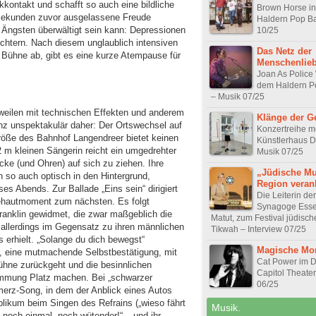
kontakt und schafft so auch eine bildliche
Brown Horse in
 Sekunden zuvor ausgelassene Freude
Haldern Pop Ba
 Ängsten überwältigt sein kann: Depressionen
10/25
ichtern. Nach diesem unglaublich intensiven
Das Netz der
 Bühne ab, gibt es eine kurze Atempause für
Menschenlie
Joan As Polic
dem Haldern Po
– Musik 07/25
eilen mit technischen Effekten und anderem
Klänge der G
anz unspektakulär daher: Der Ortswechsel auf
Konzertreihe m
röße des Bahnhof Langendreer bietet keinen
Künstlerhaus 
 m kleinen Sängerin reicht ein umgedrehter
Musik 07/25
icke (und Ohren) auf sich zu ziehen. Ihre
„Jüdische Mu
 so auch optisch in den Hintergrund,
Region veran
es Abends. Zur Ballade „Eins sein“ dirigiert
Die Leiterin der
ehautmoment zum nächsten. Es folgt
Synagoge Esse
Franklin gewidmet, die zwar maßgeblich die
Matut, zum Festival jüdisch
allerdings im Gegensatz zu ihren männlichen
Tikwah – Interview 07/25
s erhielt. „Solange du dich bewegst“
Magische Mo
e, eine mutmachende Selbstbestätigung, mit
Cat Power im D
ühne zurückgeht und die besinnlichen
Capitol Theate
mmung Platz machen. Bei „schwarzer
06/25
merz-Song, in dem der Anblick eines Autos
blikum beim Singen des Refrains („wieso fährt
Musik.
 „noch einmal, noch wütender!“ – und ihr