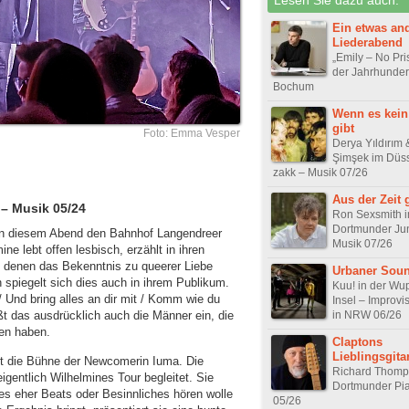
Ein etwas an
Liederabend
„Emily – No Pri
der Jahrhunder
Bochum
Wenn es kei
gibt
Foto: Emma Vesper
Derya Yıldırım
Şimşek im Düss
zakk – Musik 07/26
Aus der Zeit 
 – Musik 05/24
Ron Sexsmith 
Dortmunder Ju
 an diesem Abend den Bahnhof Langendreer
Musik 07/26
ne lebt offen lesbisch, erzählt in ihren
 denen das Bekenntnis zu queerer Liebe
Urbaner Sou
 spiegelt sich dies auch in ihrem Publikum.
Kuu! in der Wu
 Und bring alles an dir mit / Komm wie du
Insel – Improvi
in NRW 06/26
ießt das ausdrücklich auch die Männer ein, die
en haben.
Claptons
Lieblingsgitar
t die Bühne der Newcomerin Iuma. Die
Richard Thomp
eigentlich Wilhelmines Tour begleitet. Sie
Dortmunder Pi
 es eher Beats oder Besinnliches hören wolle
05/26