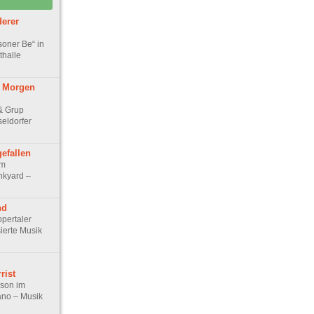
derer
soner Be“ in
thalle
n Morgen
 & Grup
eldorfer
gefallen
im
nkyard –
nd
ppertaler
sierte Musik
rist
son im
ano – Musik