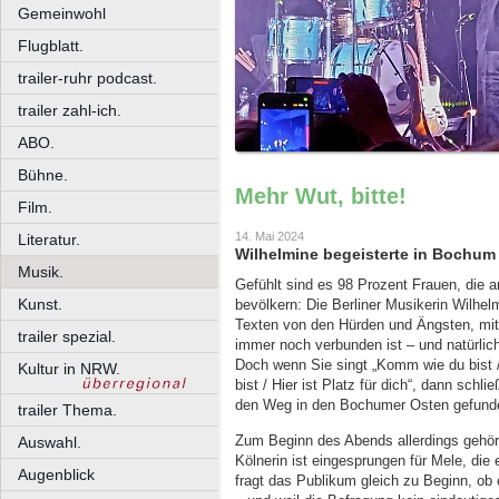
Gemeinwohl
Flugblatt.
trailer-ruhr podcast.
trailer zahl-ich.
ABO.
Bühne.
Mehr Wut, bitte!
Film.
14. Mai 2024
Literatur.
Wilhelmine begeisterte in Bochum
Musik.
Gefühlt sind es 98 Prozent Frauen, die
Kunst.
bevölkern: Die Berliner Musikerin Wilhelmi
Texten von den Hürden und Ängsten, mit
trailer spezial.
immer noch verbunden ist – und natürlich
Doch wenn Sie singt „Komm wie du bist /
Kultur in NRW.
bist / Hier ist Platz für dich“, dann schl
den Weg in den Bochumer Osten gefund
trailer Thema.
Zum Beginn des Abends allerdings gehör
Auswahl.
Kölnerin ist eingesprungen für Mele, die 
Augenblick
fragt das Publikum gleich zu Beginn, ob