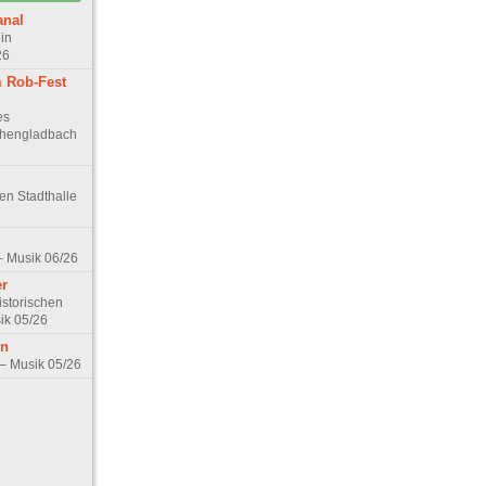
anal
in
26
 Rob-Fest
es
chengladbach
hen Stadthalle
– Musik 06/26
er
istorischen
ik 05/26
rn
– Musik 05/26