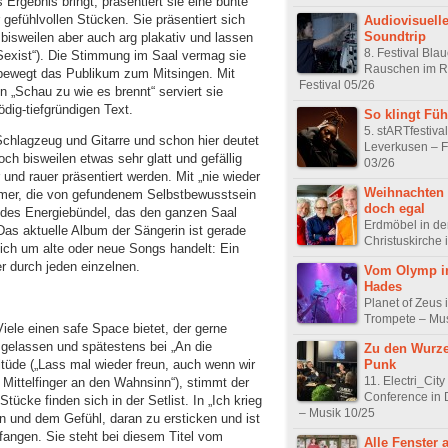
 Ergebnis bringt, präsentiert sie eine bunte
efühlvollen Stücken. Sie präsentiert sich
Audiovisuelle
Soundtrip
 bisweilen aber auch arg plakativ und lassen
8. Festival Bla
Sexist“). Die Stimmung im Saal vermag sie
Rauschen im R
 bewegt das Publikum zum Mitsingen. Mit
Festival 05/26
 „Schau zu wie es brennt“ serviert sie
dig-tiefgründigen Text.
So klingt Füh
5. stARTfestival
 Schlagzeug und Gitarre und schon hier deutet
Leverkusen – F
ch bisweilen etwas sehr glatt und gefällig
03/26
er und rauer präsentiert werden. Mit „nie wieder
Weihnachten 
mer, die von gefundenem Selbstbewusstsein
doch egal
endes Energiebündel, das den ganzen Saal
Erdmöbel in de
Das aktuelle Album der Sängerin ist gerade
Christuskirche
 sich um alte oder neue Songs handelt: Ein
er durch jeden einzelnen.
Vom Olymp i
Hades
Planet of Zeus
Trompete – Mus
Viele einen safe Space bietet, der gerne
elassen und spätestens bei „An die
Zu den Wurze
Punk
titüde („Lass mal wieder freun, auch wenn wir
11. Electri_City
, Mittelfinger an den Wahnsinn“), stimmt der
Conference in 
ücke finden sich in der Setlist. In „Ich krieg
– Musik 10/25
en und dem Gefühl, daran zu ersticken und ist
fangen. Sie steht bei diesem Titel vom
Alle Fenster 