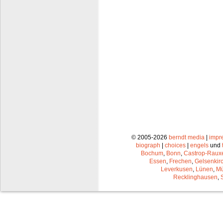
© 2005-2026
berndt media
|
impr
biograph
|
choices
|
engels
und
Bochum
,
Bonn
,
Castrop-Raux
Essen
,
Frechen
,
Gelsenkir
Leverkusen
,
Lünen
,
Mü
Recklinghausen
,