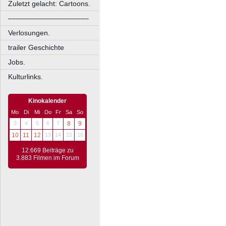
Zuletzt gelacht: Cartoons.
––––––––––––––––––––
Verlosungen.
trailer Geschichte
Jobs.
Kulturlinks.
Kinokalender
Mo
Di
Mi
Do
Fr
Sa
So
3
4
5
6
7
8
9
10
11
12
13
14
15
16
12.669 Beiträge zu
3.883 Filmen im Forum