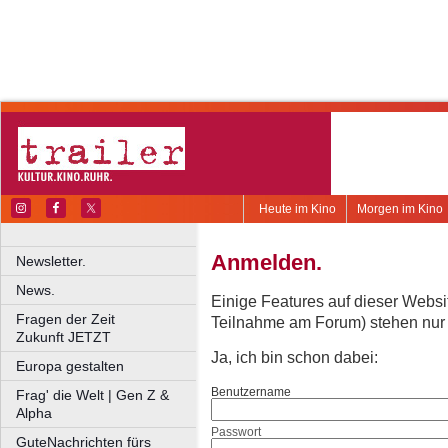
Heute im Kino
Morgen im Kino
Anmelden.
Newsletter.
News.
Einige Features auf dieser Websi
Fragen der Zeit
Teilnahme am Forum) stehen nur re
Zukunft JETZT
Ja, ich bin schon dabei:
Europa gestalten
Benutzername
Frag' die Welt | Gen Z &
Alpha
Passwort
GuteNachrichten fürs