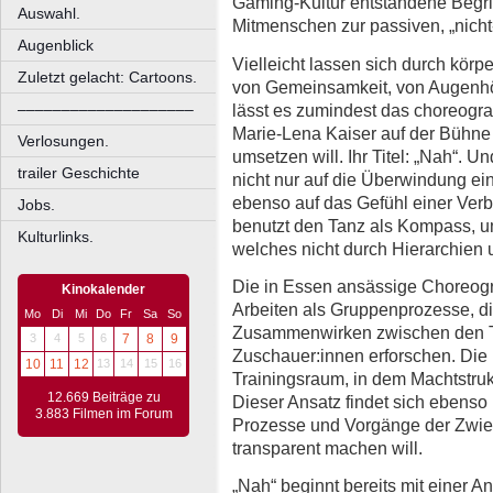
Gaming-Kultur entstandene Begri
Auswahl.
Mitmenschen zur passiven, „nicht-
Augenblick
Vielleicht lassen sich durch kör
Zuletzt gelacht: Cartoons.
von Gemeinsamkeit, von Augenhö
lässt es zumindest das choreogr
––––––––––––––––––––
Marie-Lena Kaiser auf der Bühn
Verlosungen.
umsetzen will. Ihr Titel: „Nah“. 
trailer Geschichte
nicht nur auf die Überwindung ei
ebenso auf das Gefühl einer Verbu
Jobs.
benutzt den Tanz als Kompass, u
Kulturlinks.
welches nicht durch Hierarchien 
Die in Essen ansässige Choreogra
Kinokalender
Arbeiten als Gruppenprozesse, 
Mo
Di
Mi
Do
Fr
Sa
So
Zusammenwirken zwischen den T
3
4
5
6
7
8
9
Zuschauer:innen erforschen. Die 
10
11
12
13
14
15
16
Trainingsraum, in dem Machtstrukt
12.669 Beiträge zu
Dieser Ansatz findet sich ebenso 
3.883 Filmen im Forum
Prozesse und Vorgänge der Zwiet
transparent machen will.
„Nah“ beginnt bereits mit einer 