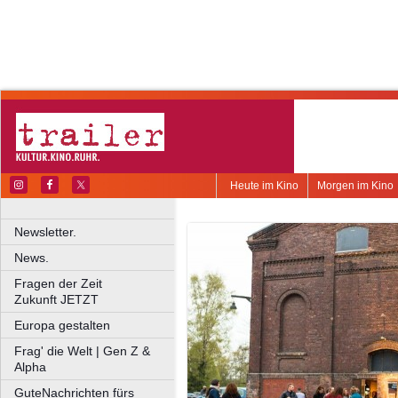
Heute im Kino
Morgen im Kino
Newsletter.
News.
Fragen der Zeit
Zukunft JETZT
Europa gestalten
Frag' die Welt | Gen Z &
Alpha
GuteNachrichten fürs