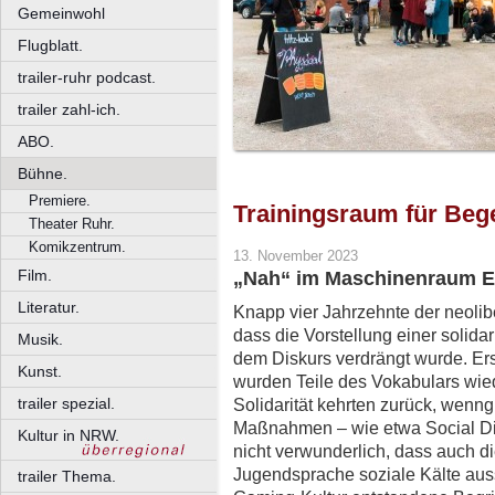
Gemeinwohl
Flugblatt.
trailer-ruhr podcast.
trailer zahl-ich.
ABO.
Bühne.
Premiere.
Trainingsraum für Be
Theater Ruhr.
Komikzentrum.
13. November 2023
Film.
„Nah“ im Maschinenraum Es
Literatur.
Knapp vier Jahrzehnte der neolibe
dass die Vorstellung einer solid
Musik.
dem Diskurs verdrängt wurde. E
Kunst.
wurden Teile des Vokabulars wied
trailer spezial.
Solidarität kehrten zurück, wenngl
Maßnahmen – wie etwa Social Dis
Kultur in NRW.
nicht verwunderlich, dass auch 
Jugendsprache soziale Kälte auss
trailer Thema.