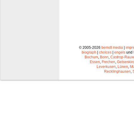
© 2005-2026
berndt media
|
impr
biograph
|
choices
|
engels
und
Bochum
,
Bonn
,
Castrop-Raux
Essen
,
Frechen
,
Gelsenkir
Leverkusen
,
Lünen
,
Mü
Recklinghausen
,