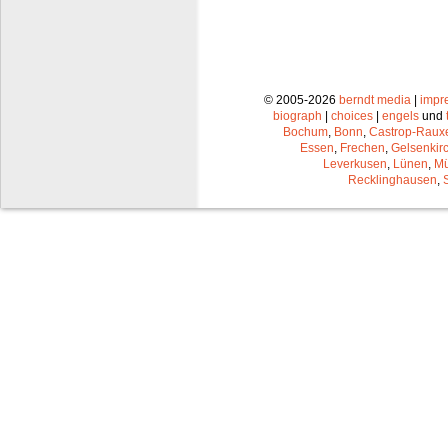
© 2005-2026
berndt media
|
impr
biograph
|
choices
|
engels
und
Bochum
,
Bonn
,
Castrop-Raux
Essen
,
Frechen
,
Gelsenkir
Leverkusen
,
Lünen
,
Mü
Recklinghausen
,