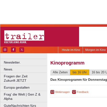
Heute im Kino
Morgen im Kino
Kinoprogramm
Newsletter.
News.
Alle Zeiten
bis 16 Uhr
16 bis 20 
Fragen der Zeit
Das Kinoprogramm für Donnerstag,
Zukunft JETZT
Europa gestalten
Weitersagen
Feedback
Frag' die Welt | Gen Z &
Alpha
GuteNachrichten fürs