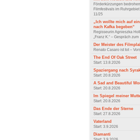
Förderkürzungen bedrohen
Filmfestivals im Ruhrgebie
11/25
„Ich wollte mich auf ei
nach Kafka begeben“
Regisseurin Agnieszka Hol
„Franz K.“ – Gespräch zum 
Der Meister des Filmpla
Renato Casaro ist tot – Vo
The End Of Oak Street
Start: 13.8.2026
Spaziergang nach Syra
Start: 20.8.2026
A Sad and Beautiful Wo
Start: 20.8.2026
Im Spiegel meiner Mutt
Start: 20.8.2026
Das Ende der Sterne
Start: 27.8.2026
Vaterland
Start: 3.9.2026
Diamanti
Start: 3.9.2026