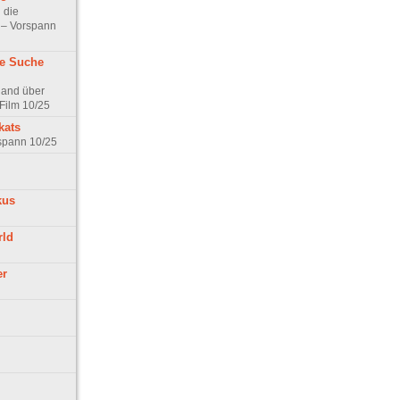
 die
t – Vorspann
ne Suche
land über
Film 10/25
kats
rspann 10/25
kus
rld
er