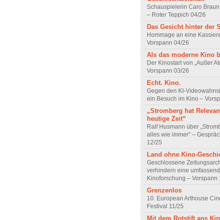
Schauspielerin Caro Braun
– Roter Teppich 04/26
Das Gesicht hinter der 
Hommage an eine Kassiere
Vorspann 04/26
Als das moderne Kino 
Der Kinostart von „Außer A
Vorspann 03/26
Echt. Kino.
Gegen den KI-Videowahnsin
ein Besuch im Kino – Vors
„Stromberg hat Relevanz
heutige Zeit“
Ralf Husmann über „Strom
alles wie immer“ – Gesprä
12/25
Land ohne Kino-Geschi
Geschlossene Zeitungsarc
verhindern eine umfassend
Kinoforschung – Vorspann 
Grenzenlos
10. European Arthouse Ci
Festival 11/25
Mit dem Rotstift ans Ki