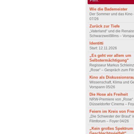
Wie die Bademeister
Der Sommer und das Kino 
07/26
Zurück zur Tiefe
„Vaterland“ und die Renai
Schwarzweißfilms – Vorsp
Identitti
Start: 12.11.2026
„Es geht vor allem um
Selbstermächtigung“
Regisseur Markus Schleinz
„Rose“ – Gespräch zum Fil
Kino als Diskussionsr
Wissenschaft, Klima und G
Vorspann 05/26
Die Hose als Freiheit
NRW-Premiere von „Rose“
Düsseldorfer Cinema – Foy
Feiern im Kreis von Fr
„Die Schwester der Braut“ 
Filmforum – Foyer 04/26
„Kein großes Spektrum
Geschlechtsvielfalt“