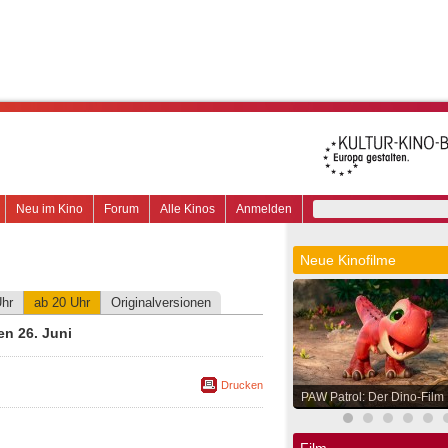
Neu im Kino
Forum
Alle Kinos
Anmelden
Neue Kinofilme
Uhr
ab 20 Uhr
Originalversionen
n 26. Juni
Drucken
PAW Patrol: Der Dino-Film
Film.