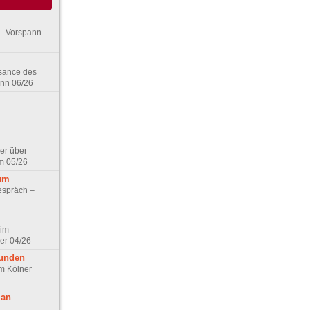
– Vorspann
ssance des
ann 06/26
er über
m 05/26
aum
espräch –
 im
er 04/26
eunden
im Kölner
 an