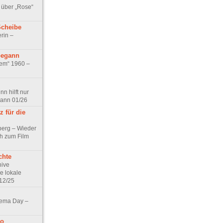
 über „Rose“
Scheibe
rin –
begann
tem“ 1960 –
n hilft nur
pann 01/26
 für die
berg – Wieder
ch zum Film
chte
hive
e lokale
12/25
nema Day –
no