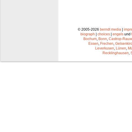
© 2005-2026
berndt media
|
impr
biograph
|
choices
|
engels
und
Bochum
,
Bonn
,
Castrop-Raux
Essen
,
Frechen
,
Gelsenkir
Leverkusen
,
Lünen
,
Mü
Recklinghausen
,