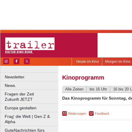
Heute im Kino
Morgen im Kino
Kinoprogramm
Newsletter.
News.
Alle Zeiten
bis 16 Uhr
16 bis 20 
Fragen der Zeit
Das Kinoprogramm für Sonntag, d
Zukunft JETZT
Europa gestalten
Weitersagen
Feedback
Frag' die Welt | Gen Z &
Alpha
GuteNachrichten fürs