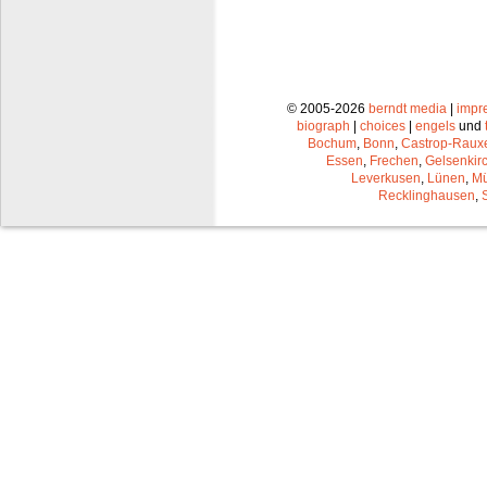
© 2005-2026
berndt media
|
impr
biograph
|
choices
|
engels
und
Bochum
,
Bonn
,
Castrop-Raux
Essen
,
Frechen
,
Gelsenkir
Leverkusen
,
Lünen
,
Mü
Recklinghausen
,