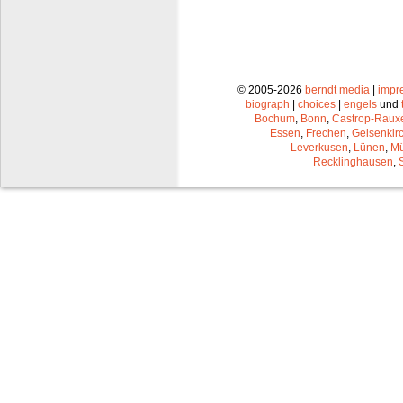
© 2005-2026
berndt media
|
impr
biograph
|
choices
|
engels
und
Bochum
,
Bonn
,
Castrop-Raux
Essen
,
Frechen
,
Gelsenkir
Leverkusen
,
Lünen
,
Mü
Recklinghausen
,