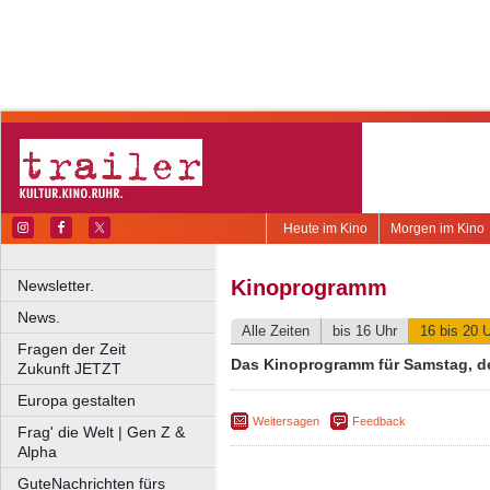
Heute im Kino
Morgen im Kino
Kinoprogramm
Newsletter.
News.
Alle Zeiten
bis 16 Uhr
16 bis 20 
Fragen der Zeit
Das Kinoprogramm für Samstag, d
Zukunft JETZT
Europa gestalten
Weitersagen
Feedback
Frag' die Welt | Gen Z &
Alpha
GuteNachrichten fürs