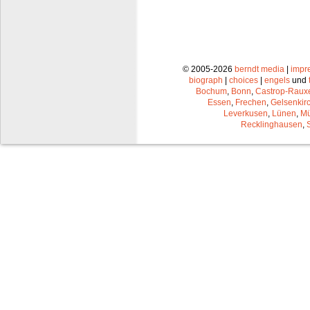
© 2005-2026
berndt media
|
impr
biograph
|
choices
|
engels
und
Bochum
,
Bonn
,
Castrop-Raux
Essen
,
Frechen
,
Gelsenkir
Leverkusen
,
Lünen
,
Mü
Recklinghausen
,