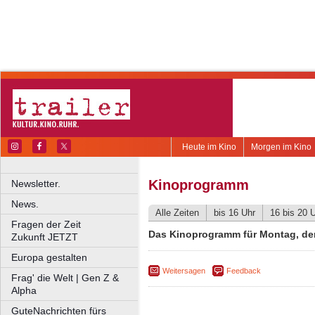
Heute im Kino
Morgen im Kino
Kinoprogramm
Newsletter.
News.
Alle Zeiten
bis 16 Uhr
16 bis 20 
Fragen der Zeit
Das Kinoprogramm für Montag, den
Zukunft JETZT
Europa gestalten
Weitersagen
Feedback
Frag' die Welt | Gen Z &
Alpha
GuteNachrichten fürs