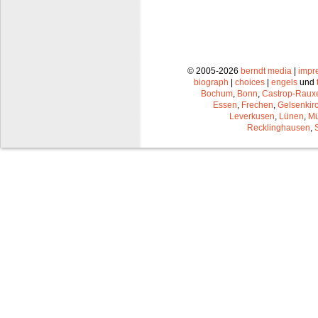
© 2005-2026
berndt media
|
impr
biograph
|
choices
|
engels
und
Bochum
,
Bonn
,
Castrop-Raux
Essen
,
Frechen
,
Gelsenkir
Leverkusen
,
Lünen
,
Mü
Recklinghausen
,