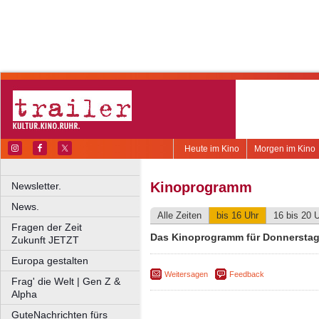
Heute im Kino
Morgen im Kino
Kinoprogramm
Newsletter.
News.
Alle Zeiten
bis 16 Uhr
16 bis 20 
Fragen der Zeit
Das Kinoprogramm für Donnerstag
Zukunft JETZT
Europa gestalten
Weitersagen
Feedback
Frag' die Welt | Gen Z &
Alpha
GuteNachrichten fürs