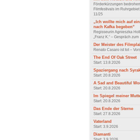
Förderkürzungen bedrohen
Filmfestivals im Ruhrgebie
11/25
„Ich wollte mich auf ei
nach Kafka begeben“
Regisseurin Agnieszka Hol
„Franz K.“ – Gespräch zum 
Der Meister des Filmpla
Renato Casaro ist tot – Vo
The End Of Oak Street
Start: 13.8.2026
Spaziergang nach Syra
Start: 20.8.2026
A Sad and Beautiful Wo
Start: 20.8.2026
Im Spiegel meiner Mutt
Start: 20.8.2026
Das Ende der Sterne
Start: 27.8.2026
Vaterland
Start: 3.9.2026
Diamanti
Start: 3.9.2026