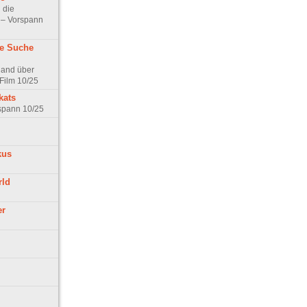
 die
t – Vorspann
ne Suche
land über
Film 10/25
kats
rspann 10/25
kus
rld
er