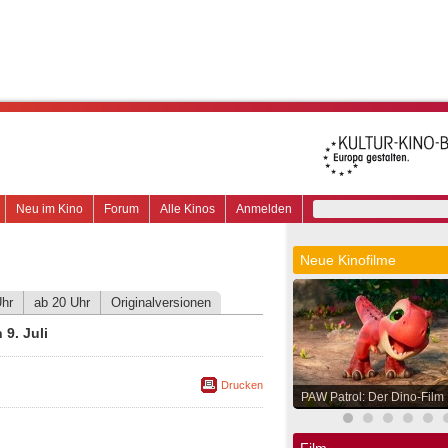
Neu im Kino
Forum
Alle Kinos
Anmelden
Neue Kinofilme
Uhr
ab 20 Uhr
Originalversionen
9. Juli
Drucken
PAW Patrol: Der Dino-Film
Film.