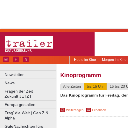
Heute im Kino
Morgen im Kino
Kinoprogramm
Newsletter.
News.
Alle Zeiten
bis 16 Uhr
16 bis 20 
Fragen der Zeit
Das Kinoprogramm für Freitag, den 
Zukunft JETZT
Europa gestalten
Weitersagen
Feedback
Frag' die Welt | Gen Z &
Alpha
GuteNachrichten fürs