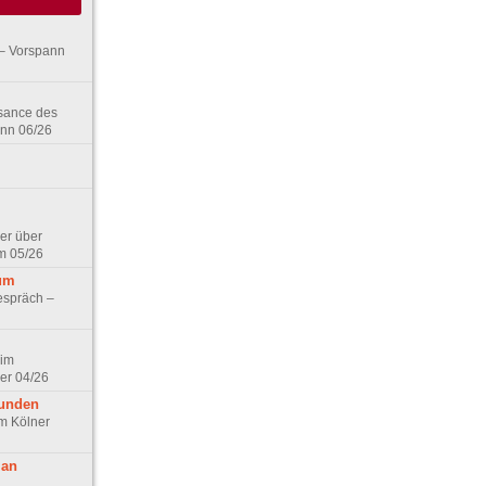
– Vorspann
ssance des
ann 06/26
er über
m 05/26
aum
espräch –
 im
er 04/26
eunden
im Kölner
 an