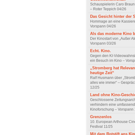
Schauspielerin Caro Braun
– Roter Teppich 04/26
Das Gesicht hinter der 
Hommage an eine Kassiere
Vorspann 04/26
Als das moderne Kino 
Der Kinostart von „Außer A
Vorspann 03/26
Echt. Kino.
Gegen den KI-Videowahnsin
ein Besuch im Kino – Vors
„Stromberg hat Relevanz
heutige Zeit“
Ralf Husmann über „Strom
alles wie immer“ – Gesprä
12/25
Land ohne Kino-Geschi
Geschlossene Zeitungsarc
verhindern eine umfassend
Kinoforschung – Vorspann 
Grenzenlos
10. European Arthouse Ci
Festival 11/25
Mit dem Rotstift ans Ki