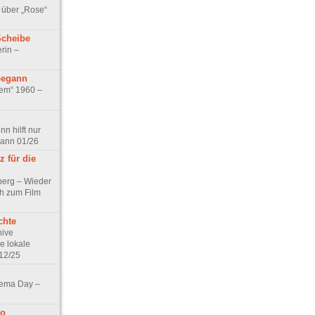
 über „Rose“
Scheibe
rin –
begann
tem“ 1960 –
n hilft nur
pann 01/26
 für die
berg – Wieder
ch zum Film
chte
hive
e lokale
12/25
nema Day –
no