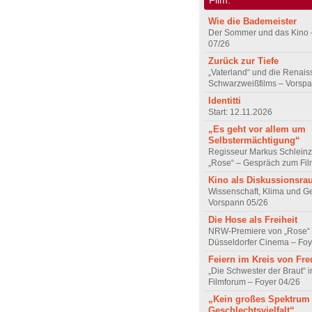
Wie die Bademeister
Der Sommer und das Kino 
07/26
Zurück zur Tiefe
„Vaterland“ und die Renai
Schwarzweißfilms – Vorsp
Identitti
Start: 12.11.2026
„Es geht vor allem um
Selbstermächtigung“
Regisseur Markus Schleinz
„Rose“ – Gespräch zum Fil
Kino als Diskussionsr
Wissenschaft, Klima und G
Vorspann 05/26
Die Hose als Freiheit
NRW-Premiere von „Rose“
Düsseldorfer Cinema – Foy
Feiern im Kreis von Fr
„Die Schwester der Braut“ 
Filmforum – Foyer 04/26
„Kein großes Spektrum
Geschlechtsvielfalt“