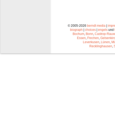
© 2005-2026
berndt media
|
impr
biograph
|
choices
|
engels
und
Bochum
,
Bonn
,
Castrop-Raux
Essen
,
Frechen
,
Gelsenkir
Leverkusen
,
Lünen
,
Mü
Recklinghausen
,