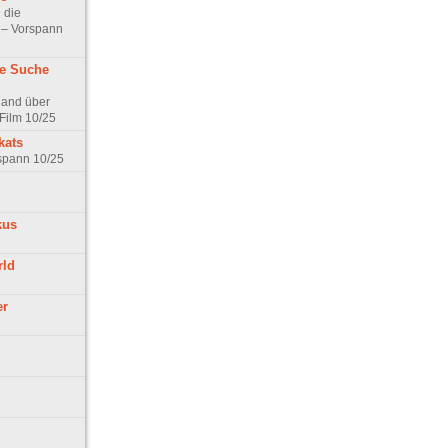
 die
t – Vorspann
ne Suche
land über
Film 10/25
kats
rspann 10/25
kus
rld
er