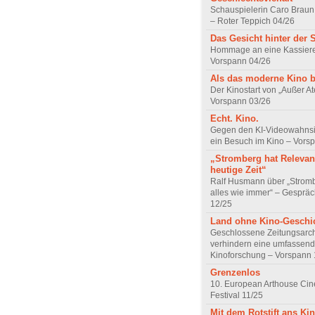
Schauspielerin Caro Braun
– Roter Teppich 04/26
Das Gesicht hinter der 
Hommage an eine Kassiere
Vorspann 04/26
Als das moderne Kino 
Der Kinostart von „Außer A
Vorspann 03/26
Echt. Kino.
Gegen den KI-Videowahnsin
ein Besuch im Kino – Vors
„Stromberg hat Relevanz
heutige Zeit“
Ralf Husmann über „Strom
alles wie immer“ – Gesprä
12/25
Land ohne Kino-Geschi
Geschlossene Zeitungsarc
verhindern eine umfassend
Kinoforschung – Vorspann 
Grenzenlos
10. European Arthouse Ci
Festival 11/25
Mit dem Rotstift ans Ki