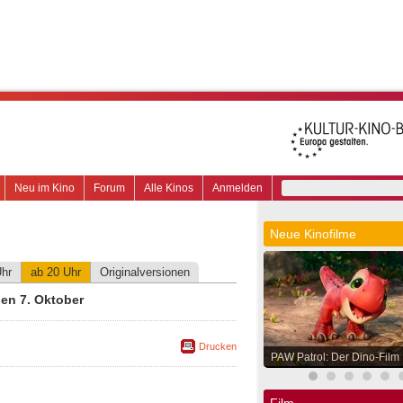
Neu im Kino
Forum
Alle Kinos
Anmelden
Neue Kinofilme
Uhr
ab 20 Uhr
Originalversionen
en 7. Oktober
Drucken
PAW Patrol: Der Dino-Film
Film.