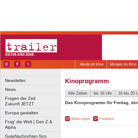
Heute im Kino
Morgen im Kino
Kinoprogramm
Newsletter.
News.
Alle Zeiten
bis 16 Uhr
16 bis 20 
Fragen der Zeit
Das Kinoprogramm für Freitag, de
Zukunft JETZT
Europa gestalten
Weitersagen
Feedback
Frag' die Welt | Gen Z &
Alpha
GuteNachrichten fürs