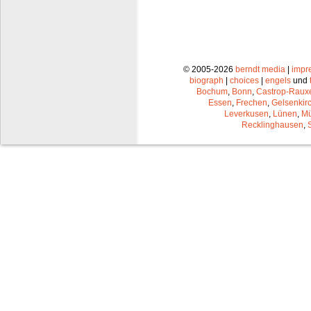
© 2005-2026
berndt media
|
impr
biograph
|
choices
|
engels
und
Bochum
,
Bonn
,
Castrop-Raux
Essen
,
Frechen
,
Gelsenkir
Leverkusen
,
Lünen
,
Mü
Recklinghausen
,