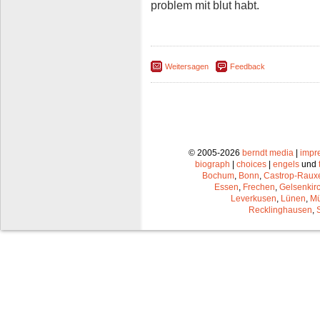
problem mit blut habt.
Weitersagen
Feedback
© 2005-2026
berndt media
|
impr
biograph
|
choices
|
engels
und
Bochum
,
Bonn
,
Castrop-Raux
Essen
,
Frechen
,
Gelsenkir
Leverkusen
,
Lünen
,
Mü
Recklinghausen
,