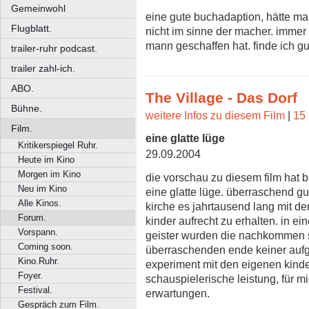
Gemeinwohl
eine gute buchadaption, hätte m
Flugblatt.
nicht im sinne der macher. immer 
mann geschaffen hat. finde ich gu
trailer-ruhr podcast.
trailer zahl-ich.
ABO.
The Village - Das Dorf
Bühne.
weitere Infos zu diesem Film
|
15 
Film.
eine glatte lüge
Kritikerspiegel Ruhr.
29.09.2004
Heute im Kino
Morgen im Kino
die vorschau zu diesem film hat 
Neu im Kino
eine glatte lüge. überraschend gu
Alle Kinos.
kirche es jahrtausend lang mit d
Forum.
kinder aufrecht zu erhalten. in ei
Vorspann.
geister wurden die nachkommen s
Coming soon.
überraschenden ende keiner aufge
Kino.Ruhr.
experiment mit den eigenen kinde
Foyer.
schauspielerische leistung, für m
Festival.
erwartungen.
Gespräch zum Film.