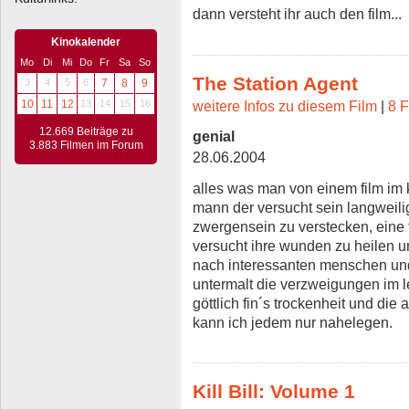
dann versteht ihr auch den film...
Kinokalender
Mo
Di
Mi
Do
Fr
Sa
So
The Station Agent
3
4
5
6
7
8
9
10
11
12
13
14
15
16
weitere Infos zu diesem Film
|
8 F
12.669 Beiträge zu
genial
3.883 Filmen im Forum
28.06.2004
alles was man von einem film im k
mann der versucht sein langweilig
zwergensein zu verstecken, eine 
versucht ihre wunden zu heilen u
nach interessanten menschen und
untermalt die verzweigungen im le
göttlich fin´s trockenheit und di
kann ich jedem nur nahelegen.
Kill Bill: Volume 1