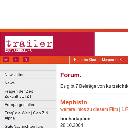
Heute im Kino
Morgen im Kino
Forum.
Newsletter.
News.
Es gibt 7 Beiträge von
kurzsichti
Fragen der Zeit
Zukunft JETZT
Mephisto
Europa gestalten
weitere Infos zu diesem Film
|
1 F
Frag' die Welt | Gen Z &
Alpha
buchadaption
28.10.2004
GuteNachrichten fürs