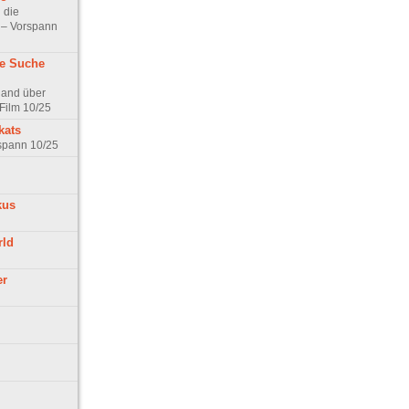
 die
t – Vorspann
ne Suche
land über
Film 10/25
kats
rspann 10/25
kus
rld
er