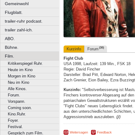
Gemeinwohl
Flugblatt.
trailer-ruhr podcast.
trailer zahl-ich.
ABO.
Bühne.
(30)
Kurzinfo
Forum
Film.
Fight Club
Kritikerspiegel Ruhr.
USA 1998, Laufzeit: 139 Min., FSK 18
Regie: David Fincher
Heute im Kino
Darsteller: Brad Pitt, Edward Norton, He
Morgen im Kino
Zach Grenier, Eion Bailey, Ezra Buzzing
Neu im Kino
Alle Kinos.
Kurzinfo:
"Selbstverbesserung ist Mastur
Finchers kontroverser Abgesang auf den
Forum.
patriarchalen Gewaltstrukturen erzählt 
Vorspann.
"Fight Clubs" neues Lebensglück findet
Coming soon.
aus den unterschiedlichsten Schichten, 
Kino.Ruhr.
Aggressionstrieb auszuleben.
(jl)
Foyer.
Festival.
Weitersagen
Feedback
Gespräch zum Film.