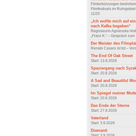
Förderkürzungen bedrohen
Filmfestivals im Ruhrgebie
11/25
„Ich wollte mich auf ei
nach Kafka begeben“
Regisseurin Agnieszka Hol
„Franz K.“ – Gespräch zum 
Der Meister des Filmpla
Renato Casaro ist tot – Vo
The End Of Oak Street
Start: 13.8.2026
Spaziergang nach Syra
Start: 20.8.2026
A Sad and Beautiful Wo
Start: 20.8.2026
Im Spiegel meiner Mutt
Start: 20.8.2026
Das Ende der Sterne
Start: 27.8.2026
Vaterland
Start: 3.9.2026
Diamanti
Start: 3.9.2026