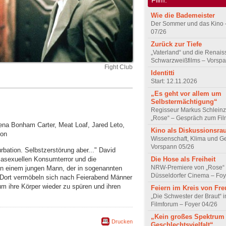
Wie die Bademeister
Der Sommer und das Kino 
07/26
Zurück zur Tiefe
„Vaterland“ und die Renai
Schwarzweißfilms – Vorsp
Fight Club
Identitti
Start: 12.11.2026
„Es geht vor allem um
Selbstermächtigung“
Regisseur Markus Schleinz
„Rose“ – Gespräch zum Fil
lena Bonham Carter, Meat Loaf, Jared Leto,
Kino als Diskussionsr
ton
Wissenschaft, Klima und G
Vorspann 05/26
bation. Selbstzerstörung aber..." David
 asexuellen Konsumterror und die
Die Hose als Freiheit
NRW-Premiere von „Rose“
von einem jungen Mann, der in sogenannten
Düsseldorfer Cinema – Foy
. Dort vermöbeln sich nach Feierabend Männer
um ihre Körper wieder zu spüren und ihren
Feiern im Kreis von Fr
„Die Schwester der Braut“ 
Filmforum – Foyer 04/26
„Kein großes Spektrum
Drucken
Geschlechtsvielfalt“