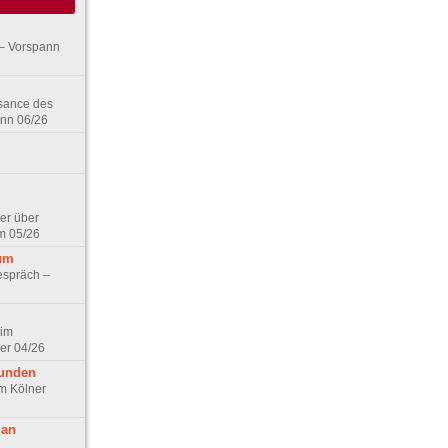
– Vorspann
ssance des
ann 06/26
er über
m 05/26
aum
espräch –
 im
er 04/26
eunden
im Kölner
 an