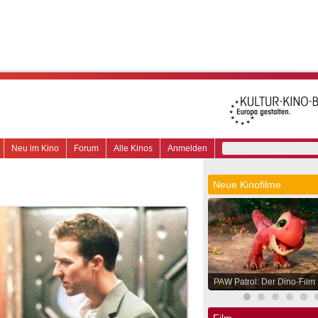
Neu im Kino
Forum
Alle Kinos
Anmelden
Neue Kinofilme
PAW Patrol: Der Dino-Film
Film.