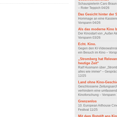
Schauspielerin Caro Braun
– Roter Teppich 04/26
Das Gesicht hinter der 
Hommage an eine Kassiere
Vorspann 04/26
Als das moderne Kino 
Der Kinostart von „Außer A
Vorspann 03/26
Echt. Kino.
Gegen den KI-Videowahnsin
ein Besuch im Kino – Vors
„Stromberg hat Relevanz
heutige Zeit“
Ralf Husmann über „Strom
alles wie immer“ – Gesprä
12/25
Land ohne Kino-Geschi
Geschlossene Zeitungsarc
verhindern eine umfassend
Kinoforschung – Vorspann 
Grenzenlos
10. European Arthouse Ci
Festival 11/25
Mit dem Rotstift ans Ki