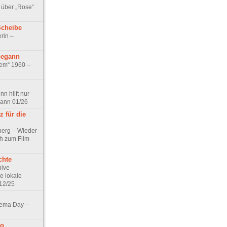
 über „Rose“
Scheibe
rin –
begann
tem“ 1960 –
n hilft nur
pann 01/26
 für die
berg – Wieder
ch zum Film
chte
hive
e lokale
12/25
nema Day –
no