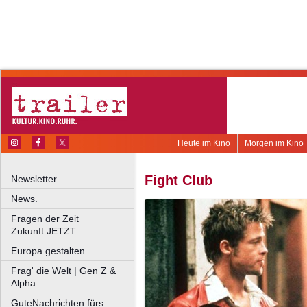
Heute im Kino
Morgen im Kino
Fight Club
Newsletter.
News.
Fragen der Zeit
Zukunft JETZT
Europa gestalten
Frag' die Welt | Gen Z &
Alpha
GuteNachrichten fürs