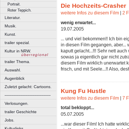
Portrait.
Die Hochzeits-Crasher
Roter Teppich.
weitere Infos zu diesem Film
|
2 F
Literatur.
wenig erwartet...
Musik.
19.07.2005
Kunst.
... und viel bekommen!! Ich bin e
trailer spezial.
in diesen Film gegangen, aber...
kaputt gelacht...!!! Sehr nett au
Kultur in NRW.
sowas ja eigentlich gar nicht zutra
trailer Thema.
diesem Film wirklich unerwartet 
frisch, und mit Seele...!! Also
Auswahl.
Augenblick
Zuletzt gelacht: Cartoons.
Kung Fu Hustle
––––––––––––––––––––
weitere Infos zu diesem Film
|
7 F
Verlosungen.
total bekloppt...
trailer Geschichte
05.07.2005
Jobs.
...war dieser Film! Ich hatte wirkl
Kulturlinks.