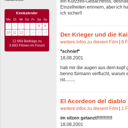
ein Kurzzeit-Gedächtniss, deshal
Einzelheiten erinnern, aber ich h
ich sicher!!
Kinokalender
Mo
Di
Mi
Do
Fr
Sa
So
3
4
5
6
7
8
9
10
11
12
13
14
15
16
Der Krieger und die Kai
12.669 Beiträge zu
weitere Infos zu diesem Film
|
6 F
3.883 Filmen im Forum
*schnief*
18.08.2001
hab mir die augen aus dem kopf g
benno fürmann verflucht, warum e
ist.........
El Acordeon del diablo
weitere Infos zu diesem Film
|
1 F
im sitzen getanzt!!!!!!!!!!!
18.08.2001