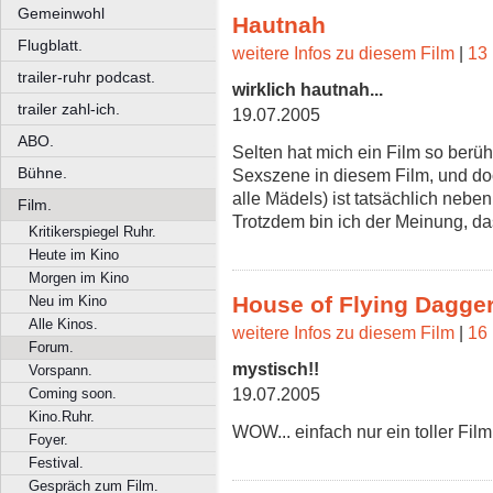
Gemeinwohl
Hautnah
Flugblatt.
weitere Infos zu diesem Film
|
13 
trailer-ruhr podcast.
wirklich hautnah...
trailer zahl-ich.
19.07.2005
ABO.
Selten hat mich ein Film so berü
Bühne.
Sexszene in diesem Film, und doch
alle Mädels) ist tatsächlich neb
Film.
Trotzdem bin ich der Meinung, das
Kritikerspiegel Ruhr.
Heute im Kino
Morgen im Kino
House of Flying Dagge
Neu im Kino
Alle Kinos.
weitere Infos zu diesem Film
|
16 
Forum.
mystisch!!
Vorspann.
19.07.2005
Coming soon.
Kino.Ruhr.
WOW... einfach nur ein toller Film..
Foyer.
Festival.
Gespräch zum Film.