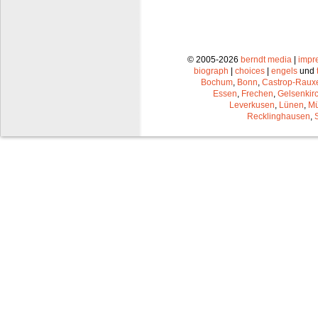
© 2005-2026
berndt media
|
impr
biograph
|
choices
|
engels
und
Bochum
,
Bonn
,
Castrop-Raux
Essen
,
Frechen
,
Gelsenkir
Leverkusen
,
Lünen
,
Mü
Recklinghausen
,