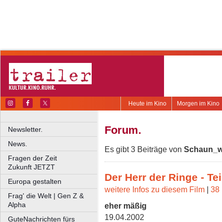
Heute im Kino
Morgen im Kino
Forum.
Newsletter.
News.
Es gibt 3 Beiträge von
Schaun_w
Fragen der Zeit
Zukunft JETZT
Der Herr der Ringe - Tei
Europa gestalten
weitere Infos zu diesem Film
|
38 
Frag' die Welt | Gen Z &
Alpha
eher mäßig
19.04.2002
GuteNachrichten fürs