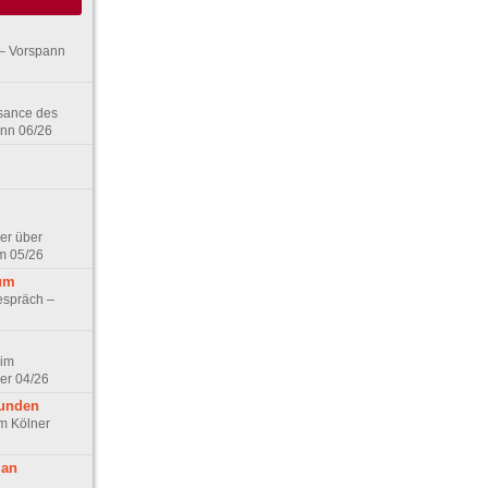
– Vorspann
ssance des
ann 06/26
er über
m 05/26
aum
espräch –
 im
er 04/26
eunden
im Kölner
 an