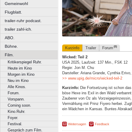
Gemeinwohl
Flugblatt.
trailer-ruhr podcast.
trailer zahl-ich.
ABO.
Bühne.
(0)
Kurzinfo
Trailer
Forum
Film.
Wicked: Teil 2
Kritikerspiegel Ruhr.
USA 2025, Laufzeit: 137 Min., FSK 12
Regie: Jon M. Chu
Heute im Kino
Darsteller: Ariana Grande, Cynthia Erivo
Morgen im Kino
>> www.upig.de/micro/wicked-teil-2
Neu im Kino
Alle Kinos.
Kurzinfo:
Die Fortsetzung ist schon das 
böse Hexe ins Exil in den Wald verbannt
Forum.
Zauberer von Oz als Vorzeigeprinzessin,
Vorspann.
Vermählung mit Prinz Fiyero herbei. Zug
Coming soon.
ein Mädchen in Kansas. Buntes Abrakad
Kino.Ruhr.
Foyer.
Festival.
Weitersagen
Feedback
Gespräch zum Film.