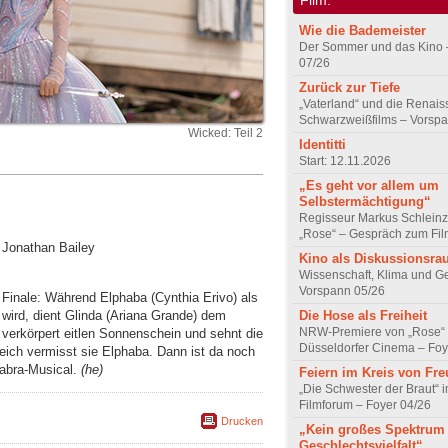
Wie die Bademeister
Der Sommer und das Kino 
07/26
Zurück zur Tiefe
„Vaterland“ und die Renai
Schwarzweißfilms – Vorsp
Wicked: Teil 2
Identitti
Start: 12.11.2026
„Es geht vor allem um
Selbstermächtigung“
Regisseur Markus Schleinz
„Rose“ – Gespräch zum Fil
, Jonathan Bailey
Kino als Diskussionsr
Wissenschaft, Klima und G
Vorspann 05/26
Finale: Während Elphaba (Cynthia Erivo) als
 wird, dient Glinda (Ariana Grande) dem
Die Hose als Freiheit
NRW-Premiere von „Rose“
 verkörpert eitlen Sonnenschein und sehnt die
Düsseldorfer Cinema – Foy
leich vermisst sie Elphaba. Dann ist da noch
abra-Musical.
(he)
Feiern im Kreis von Fr
„Die Schwester der Braut“ 
Filmforum – Foyer 04/26
Drucken
„Kein großes Spektrum
Geschlechtsvielfalt“