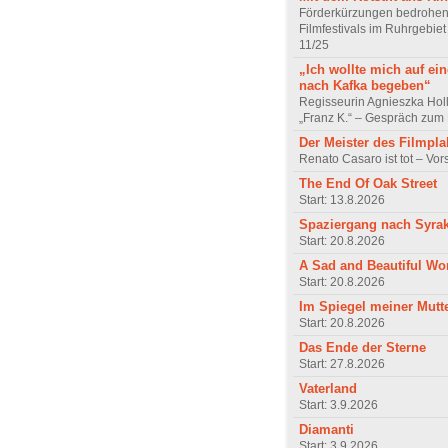
Förderkürzungen bedrohen
Filmfestivals im Ruhrgebie
11/25
„Ich wollte mich auf ei
nach Kafka begeben“
Regisseurin Agnieszka Hol
„Franz K.“ – Gespräch zum 
Der Meister des Filmpla
Renato Casaro ist tot – Vo
The End Of Oak Street
Start: 13.8.2026
Spaziergang nach Syra
Start: 20.8.2026
A Sad and Beautiful Wo
Start: 20.8.2026
Im Spiegel meiner Mutt
Start: 20.8.2026
Das Ende der Sterne
Start: 27.8.2026
Vaterland
Start: 3.9.2026
Diamanti
Start: 3.9.2026