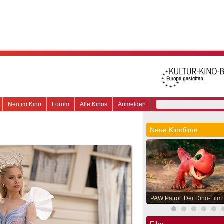
Neu im Kino
Forum
Alle Kinos
Anmelden
Neue Kinofilme
PAW Patrol: Der Dino-Film
Film.