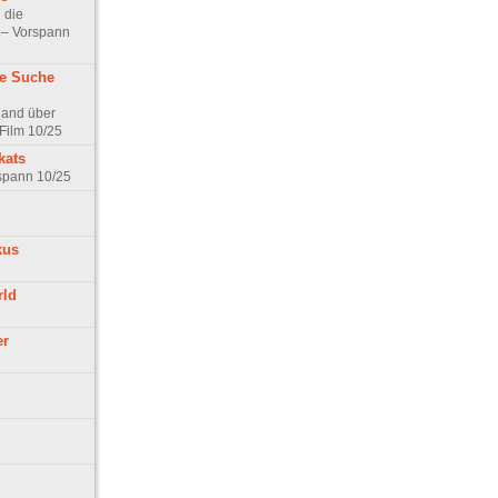
 die
t – Vorspann
ne Suche
land über
Film 10/25
kats
rspann 10/25
kus
rld
er