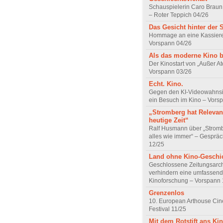
Schauspielerin Caro Braun
– Roter Teppich 04/26
Das Gesicht hinter der 
Hommage an eine Kassiere
Vorspann 04/26
Als das moderne Kino 
Der Kinostart von „Außer A
Vorspann 03/26
Echt. Kino.
Gegen den KI-Videowahnsin
ein Besuch im Kino – Vors
„Stromberg hat Relevanz
heutige Zeit“
Ralf Husmann über „Strom
alles wie immer“ – Gesprä
12/25
Land ohne Kino-Geschi
Geschlossene Zeitungsarc
verhindern eine umfassend
Kinoforschung – Vorspann 
Grenzenlos
10. European Arthouse Ci
Festival 11/25
Mit dem Rotstift ans Ki