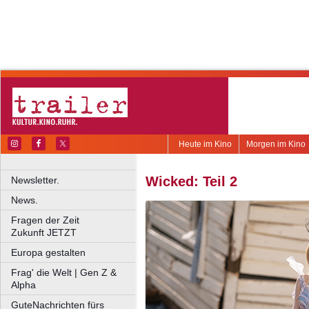
Heute im Kino
Morgen im Kino
Wicked: Teil 2
Newsletter.
News.
Fragen der Zeit
Zukunft JETZT
Europa gestalten
Frag' die Welt | Gen Z &
Alpha
GuteNachrichten fürs