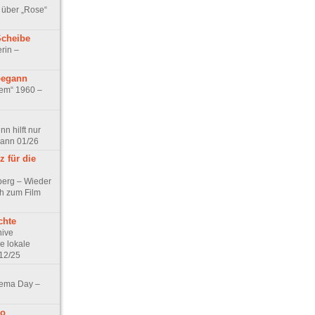
 über „Rose“
Scheibe
rin –
begann
tem“ 1960 –
n hilft nur
pann 01/26
 für die
berg – Wieder
ch zum Film
chte
hive
e lokale
12/25
nema Day –
no