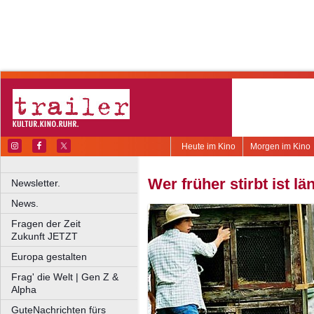
Heute im Kino
Morgen im Kino
Wer früher stirbt ist lä
Newsletter.
News.
Fragen der Zeit
Zukunft JETZT
Europa gestalten
Frag' die Welt | Gen Z &
Alpha
GuteNachrichten fürs