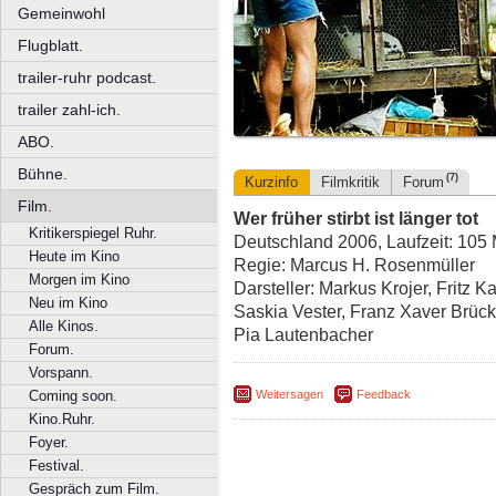
Gemeinwohl
Flugblatt.
trailer-ruhr podcast.
trailer zahl-ich.
ABO.
Bühne.
(7)
Kurzinfo
Filmkritik
Forum
Film.
Wer früher stirbt ist länger tot
Kritikerspiegel Ruhr.
Deutschland 2006, Laufzeit: 105 
Heute im Kino
Regie: Marcus H. Rosenmüller
Morgen im Kino
Darsteller: Markus Krojer, Fritz K
Neu im Kino
Saskia Vester, Franz Xaver Brüc
Alle Kinos.
Pia Lautenbacher
Forum.
Vorspann.
Weitersagen
Feedback
Coming soon.
Kino.Ruhr.
Foyer.
Festival.
Gespräch zum Film.