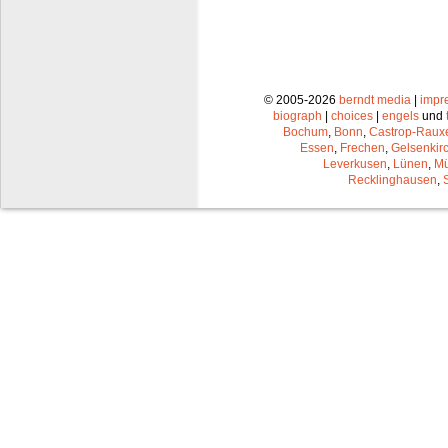
© 2005-2026
berndt media
|
impr
biograph
|
choices
|
engels
und
Bochum
,
Bonn
,
Castrop-Raux
Essen
,
Frechen
,
Gelsenkir
Leverkusen
,
Lünen
,
Mü
Recklinghausen
,