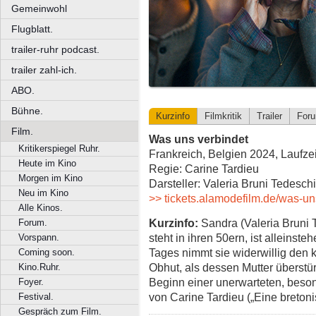
Gemeinwohl
Flugblatt.
trailer-ruhr podcast.
trailer zahl-ich.
ABO.
Bühne.
Kurzinfo
Filmkritik
Trailer
For
Film.
Was uns verbindet
Kritikerspiegel Ruhr.
Frankreich, Belgien 2024, Laufzei
Heute im Kino
Regie: Carine Tardieu
Morgen im Kino
Darsteller: Valeria Bruni Tedesc
Neu im Kino
>> tickets.alamodefilm.de/was-un
Alle Kinos.
Kurzinfo:
Sandra (Valeria Bruni 
Forum.
steht in ihren 50ern, ist alleinst
Vorspann.
Tages nimmt sie widerwillig den 
Coming soon.
Obhut, als dessen Mutter überst
Kino.Ruhr.
Beginn einer unerwarteten, bes
Foyer.
von Carine Tardieu („Eine breton
Festival.
Gespräch zum Film.