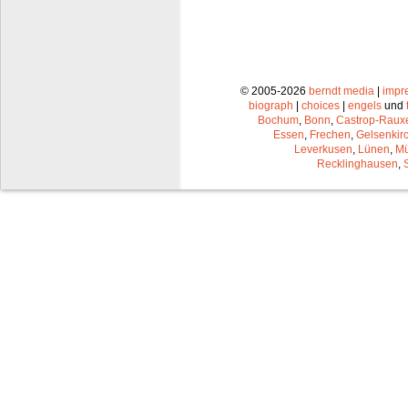
© 2005-2026
berndt media
|
impr
biograph
|
choices
|
engels
und
Bochum
,
Bonn
,
Castrop-Raux
Essen
,
Frechen
,
Gelsenkir
Leverkusen
,
Lünen
,
Mü
Recklinghausen
,