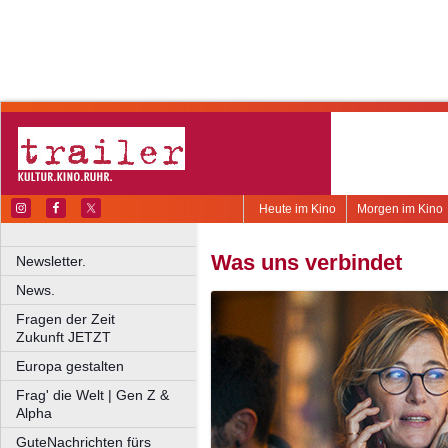
Heute im Kino
Morgen im Kino
Was uns verbindet
Newsletter.
News.
Fragen der Zeit
Zukunft JETZT
Europa gestalten
Frag' die Welt | Gen Z &
Alpha
GuteNachrichten fürs