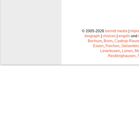
© 2005-2026
berndt media
|
impr
biograph
|
choices
|
engels
und
Bochum
,
Bonn
,
Castrop-Raux
Essen
,
Frechen
,
Gelsenkir
Leverkusen
,
Lünen
,
Mü
Recklinghausen
,