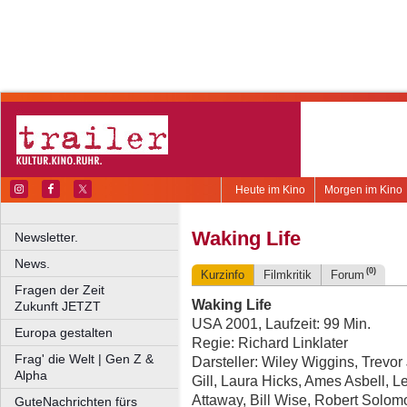
Heute im Kino
Morgen im Kino
Waking Life
Newsletter.
News.
(0)
Kurzinfo
Filmkritik
Forum
Fragen der Zeit
Waking Life
Zukunft JETZT
USA 2001, Laufzeit: 99 Min.
Europa gestalten
Regie: Richard Linklater
Frag' die Welt | Gen Z &
Darsteller: Wiley Wiggins, Trevor 
Alpha
Gill, Laura Hicks, Ames Asbell, 
Attaway, Bill Wise, Robert Solom
GuteNachrichten fürs