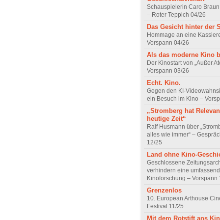
Schauspielerin Caro Braun
– Roter Teppich 04/26
Das Gesicht hinter der 
Hommage an eine Kassiere
Vorspann 04/26
Als das moderne Kino 
Der Kinostart von „Außer A
Vorspann 03/26
Echt. Kino.
Gegen den KI-Videowahnsin
ein Besuch im Kino – Vors
„Stromberg hat Relevanz
heutige Zeit“
Ralf Husmann über „Strom
alles wie immer“ – Gesprä
12/25
Land ohne Kino-Geschi
Geschlossene Zeitungsarc
verhindern eine umfassend
Kinoforschung – Vorspann 
Grenzenlos
10. European Arthouse Ci
Festival 11/25
Mit dem Rotstift ans Ki