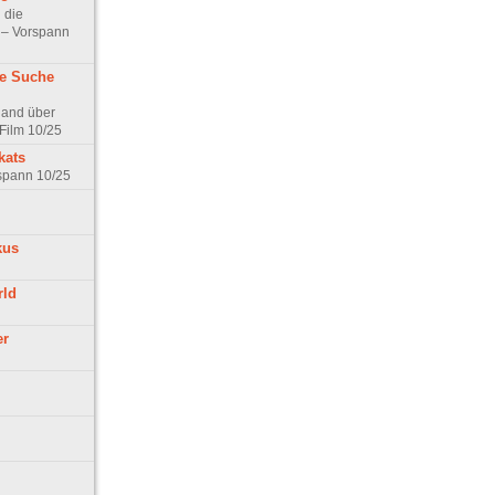
 die
t – Vorspann
ne Suche
land über
Film 10/25
kats
rspann 10/25
kus
rld
er