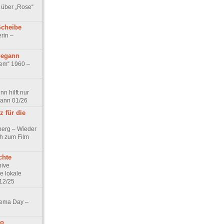
 über „Rose“
Scheibe
rin –
begann
tem“ 1960 –
n hilft nur
pann 01/26
 für die
berg – Wieder
ch zum Film
chte
hive
e lokale
12/25
nema Day –
no