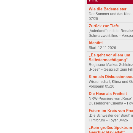
Wie die Bademeister
Der Sommer und das Kino 
07/26
Zurück zur Tiefe
„Vaterland“ und die Renai
Schwarzweißfilms – Vorsp
Identitti
Start: 12.11.2026
„Es geht vor allem um
Selbstermächtigung“
Regisseur Markus Schleinz
„Rose“ – Gespräch zum Fil
Kino als Diskussionsr
Wissenschaft, Klima und G
Vorspann 05/26
Die Hose als Freiheit
NRW-Premiere von „Rose“
Düsseldorfer Cinema – Foy
Feiern im Kreis von Fr
„Die Schwester der Braut“ 
Filmforum – Foyer 04/26
„Kein großes Spektrum
Geschlechtsvielfalt“