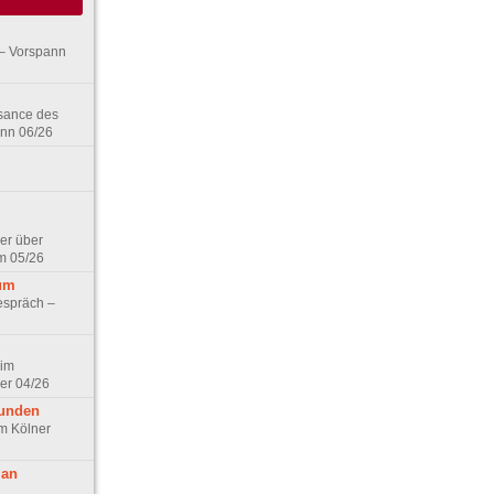
– Vorspann
ssance des
ann 06/26
er über
m 05/26
aum
espräch –
 im
er 04/26
eunden
im Kölner
 an