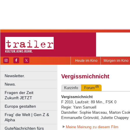
Heute im Kino
Morgen im Kino
Vergissmichnicht
Newsletter.
News.
(2)
Kurzinfo
Forum
Fragen der Zeit
Vergissmichnicht
Zukunft JETZT
F 2010, Laufzeit: 89 Min., FSK 0
Europa gestalten
Regie: Yann Samuell
Darsteller: Sophie Marceau, Marton Cso
Frag' die Welt | Gen Z &
Emmanuelle Grönvold, Juliette Chappey
Alpha
Meine Meinung zu diesem Film
GuteNachrichten fürs