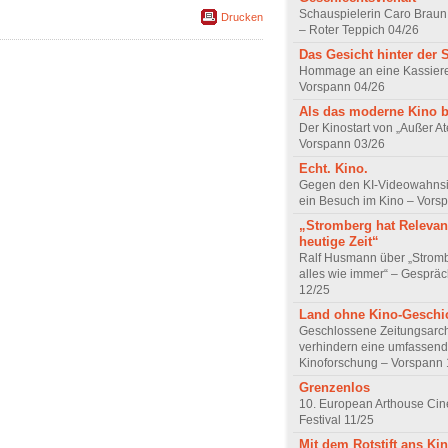
Schauspielerin Caro Braun
Drucken
– Roter Teppich 04/26
Das Gesicht hinter der 
Hommage an eine Kassiere
Vorspann 04/26
Als das moderne Kino 
Der Kinostart von „Außer A
Vorspann 03/26
Echt. Kino.
Gegen den KI-Videowahnsin
ein Besuch im Kino – Vors
„Stromberg hat Relevanz
heutige Zeit“
Ralf Husmann über „Strom
alles wie immer“ – Gesprä
12/25
Land ohne Kino-Geschi
Geschlossene Zeitungsarc
verhindern eine umfassend
Kinoforschung – Vorspann 
Grenzenlos
10. European Arthouse Ci
Festival 11/25
Mit dem Rotstift ans Ki