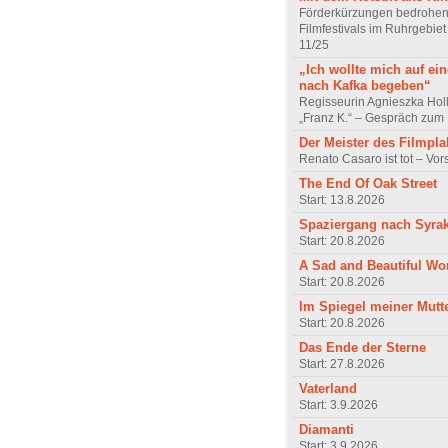
Förderkürzungen bedrohen
Filmfestivals im Ruhrgebie
11/25
„Ich wollte mich auf ei
nach Kafka begeben“
Regisseurin Agnieszka Hol
„Franz K.“ – Gespräch zum 
Der Meister des Filmpla
Renato Casaro ist tot – Vo
The End Of Oak Street
Start: 13.8.2026
Spaziergang nach Syra
Start: 20.8.2026
A Sad and Beautiful Wo
Start: 20.8.2026
Im Spiegel meiner Mutt
Start: 20.8.2026
Das Ende der Sterne
Start: 27.8.2026
Vaterland
Start: 3.9.2026
Diamanti
Start: 3.9.2026