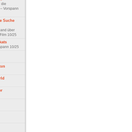
 die
t – Vorspann
ne Suche
land über
Film 10/25
kats
rspann 10/25
kus
rld
er