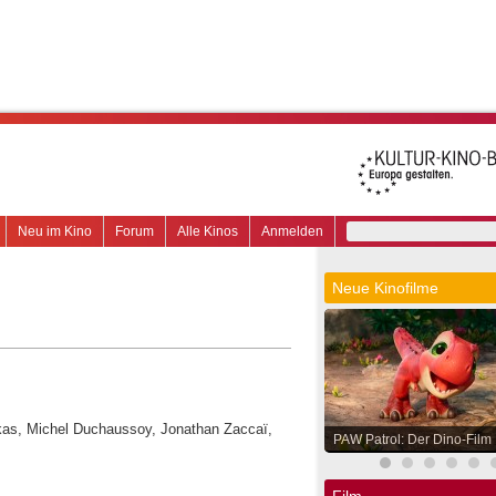
Neu im Kino
Forum
Alle Kinos
Anmelden
Neue Kinofilme
kas, Michel Duchaussoy, Jonathan Zaccaï,
PAW Patrol: Der Dino-Film
Film.