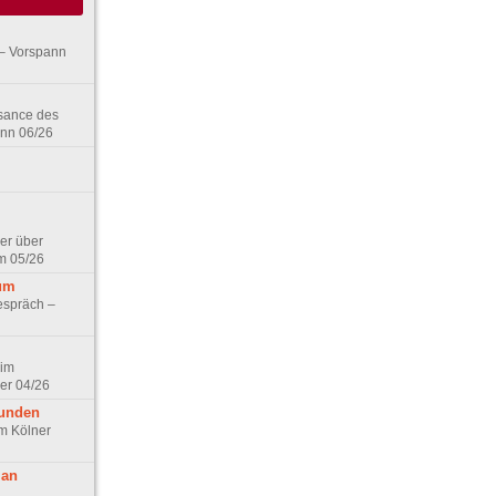
– Vorspann
ssance des
ann 06/26
er über
m 05/26
aum
espräch –
 im
er 04/26
eunden
im Kölner
 an