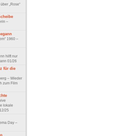
 über „Rose“
Scheibe
rin –
begann
tem“ 1960 –
n hilft nur
pann 01/26
 für die
berg – Wieder
ch zum Film
chte
hive
e lokale
12/25
nema Day –
no