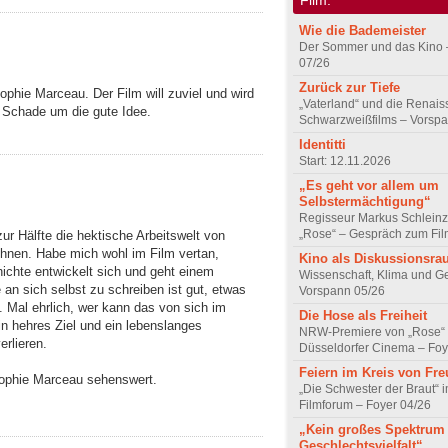
Wie die Bademeister
Der Sommer und das Kino 
07/26
Zurück zur Tiefe
ophie Marceau. Der Film will zuviel und wird
„Vaterland“ und die Renai
. Schade um die gute Idee.
Schwarzweißfilms – Vorsp
Identitti
Start: 12.11.2026
„Es geht vor allem um
Selbstermächtigung“
Regisseur Markus Schleinz
„Rose“ – Gespräch zum Fil
r Hälfte die hektische Arbeitswelt von
hnen. Habe mich wohl im Film vertan,
Kino als Diskussionsr
hichte entwickelt sich und geht einem
Wissenschaft, Klima und G
e an sich selbst zu schreiben ist gut, etwas
Vorspann 05/26
. Mal ehrlich, wer kann das von sich im
Die Hose als Freiheit
n hehres Ziel und ein lebenslanges
NRW-Premiere von „Rose“
erlieren.
Düsseldorfer Cinema – Foy
Feiern im Kreis von Fr
ophie Marceau sehenswert.
„Die Schwester der Braut“ 
Filmforum – Foyer 04/26
„Kein großes Spektrum
Geschlechtsvielfalt“