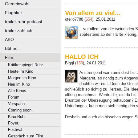
Gemeinwohl
Von allem zu viel...
Flugblatt.
otello7788 (
554
), 25.01.2011
trailer-ruhr podcast.
...vor allem von der weinenden S
trailer zahl-ich.
spätestens ab der Hälfte klebrig
ABO.
Bühne.
HALLO ICH
Film.
Biggi (
153
), 24.01.2011
Kritikerspiegel Ruhr.
Heute im Kino
Anstrengend war zumindest bis zu
Morgen im Kino
Margaret, so richtig zum Abgewö
dachten wir erst. Doch die Gesc
Neu im Kino
schließlich so richtig zu Herzen. Die Ide
Alle Kinos.
altklug manchmal. Werde die, die du bist
Forum.
Brustton der Überzeugung behaupten? Ei
Vorspann.
Unterfangen, kann man sich richtig drin v
Coming soon.
Kino.Ruhr.
Deshalb und auch ein bisschen wegen S
Foyer.
Festival.
Gespräch zum Film.