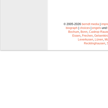
© 2005-2026
berndt media
|
impr
biograph
|
choices
|
engels
und
Bochum
,
Bonn
,
Castrop-Raux
Essen
,
Frechen
,
Gelsenkir
Leverkusen
,
Lünen
,
Mü
Recklinghausen
,