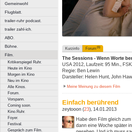
Gemeinwohl
Flugblatt.
trailer-ruhr podcast.
trailer zahl-ich.
ABO.
Bühne.
(1)
Kurzinfo
Forum
Film.
The Sessions - Wenn Worte be
Kritikerspiegel Ruhr.
USA 2012, Laufzeit: 95 Min., FSK
Heute im Kino
Regie: Ben Lewin
Morgen im Kino
Darsteller: Helen Hunt, John Ha
Neu im Kino
Meine Meinung zu diesem Film
Alle Kinos.
Forum.
Vorspann.
Einfach berührend
Coming soon.
zeytooon (
23
), 14.01.2013
Kino.Ruhr.
Foyer.
Habe den Film gleich zum 
Festival.
dann eine Woche später in
Gespräch zum Film.
gesehen. Und ich muss sa