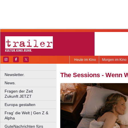
Heute im Kino
Morgen im Kino
The Sessions - Wenn 
Newsletter.
News.
Fragen der Zeit
Zukunft JETZT
Europa gestalten
Frag' die Welt | Gen Z &
Alpha
GuteNachrichten fürs