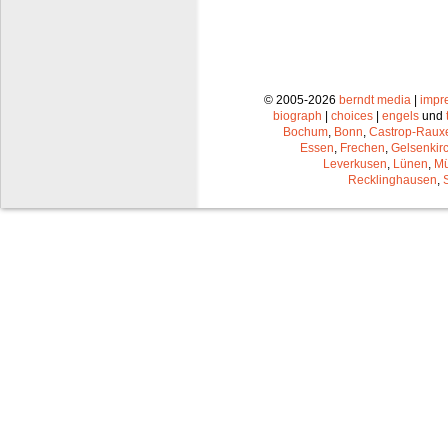
© 2005-2026
berndt media
|
impr
biograph
|
choices
|
engels
und
Bochum
,
Bonn
,
Castrop-Raux
Essen
,
Frechen
,
Gelsenkir
Leverkusen
,
Lünen
,
Mü
Recklinghausen
,