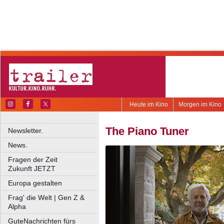
Heute im Kino
Morgen im Kino
The Piano Tuner
Newsletter.
News.
Fragen der Zeit
Zukunft JETZT
Europa gestalten
Frag' die Welt | Gen Z &
Alpha
GuteNachrichten fürs