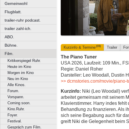
Gemeinwohl
Flugblatt.
trailer-ruhr podcast.
trailer zahl-ich.
ABO.
Bühne.
(15)
Kurzinfo & Termine
Trailer
Fo
Film.
The Piano Tuner
Kritikerspiegel Ruhr.
USA 2026, Laufzeit: 109 Min., F
Heute im Kino
Regie: Daniel Roher
Morgen im Kino
Darsteller: Leo Woodall, Dustin
Neu im Kino
>> dcmstories.com/movie/piano-t
Alle Kinos.
Kurzinfo:
Niki (Leo Woodall) ver
Forum.
arbeitet gemeinsam mit seinem Me
Vorspann.
Klavierstimmer. Harry indes fehl
Coming soon.
Behandlung zu finanzieren. Als ihm
Kino.Ruhr.
sich seine Begabung auch für da
Foyer.
greift Niki die Gelegenheit beim S
Festival.
Gespräch zum Film.