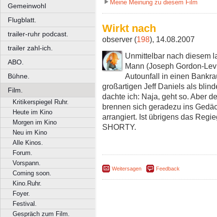
Meine Meinung zu diesem Film
Gemeinwohl
Flugblatt.
Wirkt nach
trailer-ruhr podcast.
observer (
198
), 14.08.2007
trailer zahl-ich.
Unmittelbar nach diesem l
ABO.
Mann (Joseph Gordon-Levi
Autounfall in einen Bankra
Bühne.
großartigen Jeff Daniels als blin
Film.
dachte ich: Naja, geht so. Aber de
Kritikerspiegel Ruhr.
brennen sich geradezu ins Gedäc
Heute im Kino
arrangiert. Ist übrigens das Re
Morgen im Kino
SHORTY.
Neu im Kino
Alle Kinos.
Forum.
Vorspann.
Weitersagen
Feedback
Coming soon.
Kino.Ruhr.
Foyer.
Festival.
Gespräch zum Film.