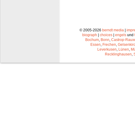
© 2005-2026
berndt media
|
impr
biograph
|
choices
|
engels
und
Bochum
,
Bonn
,
Castrop-Raux
Essen
,
Frechen
,
Gelsenkir
Leverkusen
,
Lünen
,
Mü
Recklinghausen
,