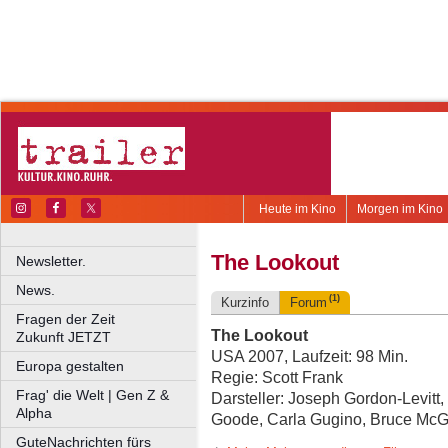
Heute im Kino
Morgen im Kino
The Lookout
Newsletter.
News.
(1)
Kurzinfo
Forum
Fragen der Zeit
The Lookout
Zukunft JETZT
USA 2007, Laufzeit: 98 Min.
Europa gestalten
Regie: Scott Frank
Frag' die Welt | Gen Z &
Darsteller: Joseph Gordon-Levitt, 
Alpha
Goode, Carla Gugino, Bruce McGi
GuteNachrichten fürs