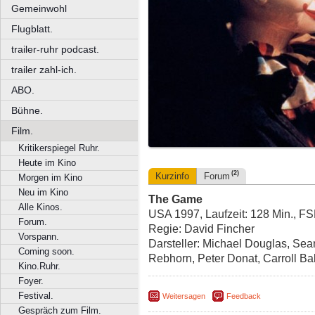
Gemeinwohl
Flugblatt.
trailer-ruhr podcast.
trailer zahl-ich.
ABO.
Bühne.
Film.
Kritikerspiegel Ruhr.
Heute im Kino
(2)
Kurzinfo
Forum
Morgen im Kino
Neu im Kino
The Game
Alle Kinos.
USA 1997, Laufzeit: 128 Min., F
Forum.
Regie: David Fincher
Vorspann.
Darsteller: Michael Douglas, Se
Coming soon.
Rebhorn, Peter Donat, Carroll Ba
Kino.Ruhr.
Foyer.
Festival.
Weitersagen
Feedback
Gespräch zum Film.