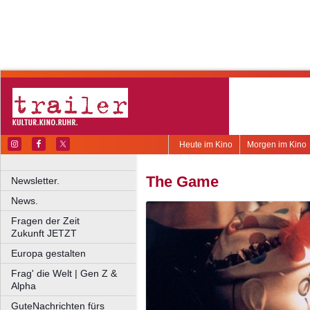
Heute im Kino
Morgen im Kino
The Game
Newsletter.
News.
Fragen der Zeit
Zukunft JETZT
Europa gestalten
Frag' die Welt | Gen Z &
Alpha
GuteNachrichten fürs