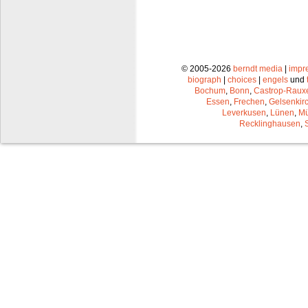
© 2005-2026
berndt media
|
impr
biograph
|
choices
|
engels
und
Bochum
,
Bonn
,
Castrop-Raux
Essen
,
Frechen
,
Gelsenkir
Leverkusen
,
Lünen
,
Mü
Recklinghausen
,