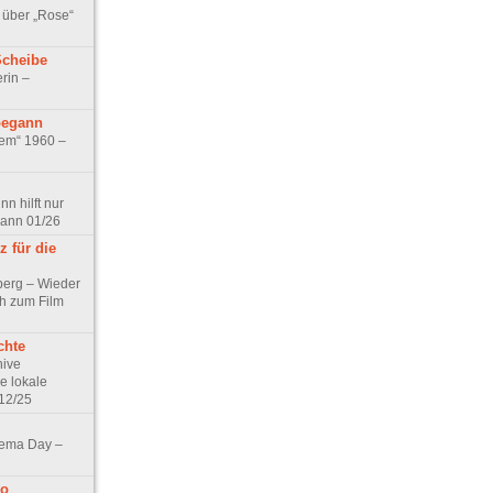
 über „Rose“
Scheibe
rin –
begann
tem“ 1960 –
n hilft nur
pann 01/26
 für die
berg – Wieder
ch zum Film
chte
hive
e lokale
12/25
nema Day –
no