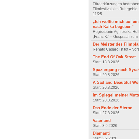
Förderkürzungen bedrohen
Filmfestivals im Ruhrgebie
11/25
„Ich wollte mich auf ei
nach Kafka begeben“
Regisseurin Agnieszka Hol
„Franz K.“ – Gespräch zum 
Der Meister des Filmpla
Renato Casaro ist tot – Vo
The End Of Oak Street
Start: 13.8.2026
Spaziergang nach Syra
Start: 20.8.2026
A Sad and Beautiful Wo
Start: 20.8.2026
Im Spiegel meiner Mutt
Start: 20.8.2026
Das Ende der Sterne
Start: 27.8.2026
Vaterland
Start: 3.9.2026
Diamanti
Start: 3.9.2026