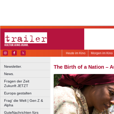
Heute im Kino
Morgen im Kino
The Birth of a Nation – A
Newsletter.
News.
Fragen der Zeit
Zukunft JETZT
Europa gestalten
Frag' die Welt | Gen Z &
Alpha
GuteNachrichten fürs