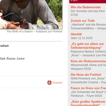
Wie die Bademeister
Der Sommer und das Kino 
07/26
Zurück zur Tiefe
„Vaterland“ und die Renai
Schwarzweißfilms – Vorsp
The Birth of a Nation – Aufstand zur Freiheit
Identitti
Start: 12.11.2026
„Es geht vor allem um
eiheit
Selbstermächtigung“
Regisseur Markus Schleinz
„Rose“ – Gespräch zum Fil
 Mark Boone Junior
Kino als Diskussionsr
Wissenschaft, Klima und G
Vorspann 05/26
Die Hose als Freiheit
NRW-Premiere von „Rose“
Düsseldorfer Cinema – Foy
Drucken
Feiern im Kreis von Fr
„Die Schwester der Braut“ 
Filmforum – Foyer 04/26
„Kein großes Spektrum
Geschlechtsvielfalt“