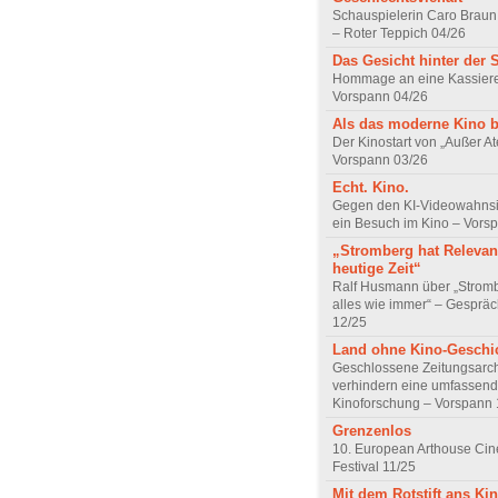
Schauspielerin Caro Braun
– Roter Teppich 04/26
Das Gesicht hinter der 
Hommage an eine Kassiere
Vorspann 04/26
Als das moderne Kino 
Der Kinostart von „Außer A
Vorspann 03/26
Echt. Kino.
Gegen den KI-Videowahnsin
ein Besuch im Kino – Vors
„Stromberg hat Relevanz
heutige Zeit“
Ralf Husmann über „Strom
alles wie immer“ – Gesprä
12/25
Land ohne Kino-Geschi
Geschlossene Zeitungsarc
verhindern eine umfassend
Kinoforschung – Vorspann 
Grenzenlos
10. European Arthouse Ci
Festival 11/25
Mit dem Rotstift ans Ki