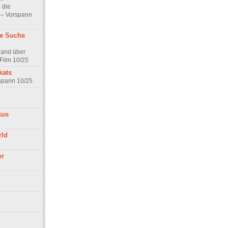
 die
t – Vorspann
ne Suche
land über
Film 10/25
kats
rspann 10/25
kus
rld
er