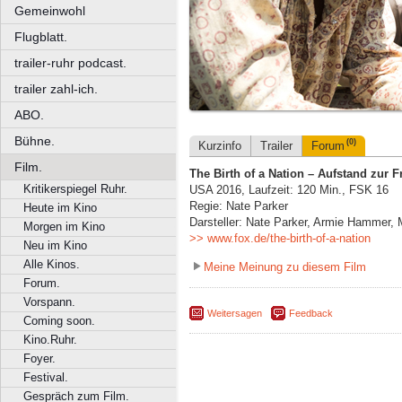
Gemeinwohl
Flugblatt.
trailer-ruhr podcast.
trailer zahl-ich.
ABO.
Bühne.
(0)
Kurzinfo
Trailer
Forum
Film.
The Birth of a Nation – Aufstand zur Fr
Kritikerspiegel Ruhr.
USA 2016, Laufzeit: 120 Min., FSK 16
Regie: Nate Parker
Heute im Kino
Darsteller: Nate Parker, Armie Hammer,
Morgen im Kino
>> www.fox.de/the-birth-of-a-nation
Neu im Kino
Alle Kinos.
Meine Meinung zu diesem Film
Forum.
Vorspann.
Weitersagen
Feedback
Coming soon.
Kino.Ruhr.
Foyer.
Festival.
Gespräch zum Film.