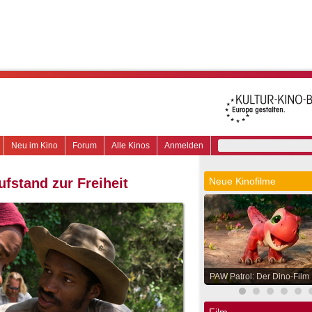
Neu im Kino
Forum
Alle Kinos
Anmelden
ufstand zur Freiheit
Neue Kinofilme
PAW Patrol: Der Dino-Film
Film.