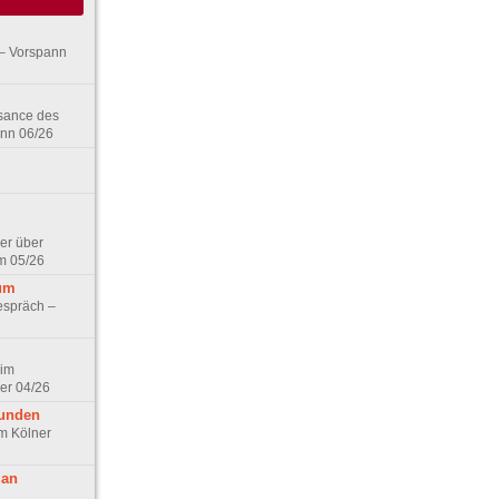
– Vorspann
ssance des
ann 06/26
er über
m 05/26
aum
espräch –
 im
er 04/26
eunden
im Kölner
 an