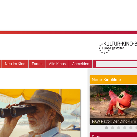
Neu im Kino
Forum
Alle Kinos
Anmelden
Neue Kinofilme
PAW Patrol: Der Dino-Film
Film.