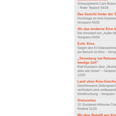
Schauspielerin Caro Braun
– Roter Teppich 04/26
Das Gesicht hinter der 
Hommage an eine Kassiere
Vorspann 04/26
Als das moderne Kino 
Der Kinostart von „Außer A
Vorspann 03/26
Echt. Kino.
Gegen den KI-Videowahnsin
ein Besuch im Kino – Vors
„Stromberg hat Relevanz
heutige Zeit“
Ralf Husmann über „Strom
alles wie immer“ – Gesprä
12/25
Land ohne Kino-Geschi
Geschlossene Zeitungsarc
verhindern eine umfassend
Kinoforschung – Vorspann 
Grenzenlos
10. European Arthouse Ci
Festival 11/25
Mit dem Rotstift ans Ki