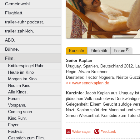
Gemeinwohl
Flugblatt.
trailer-ruhr podcast.
trailer zahl-ich.
ABO.
Bühne.
(1)
Kurzinfo
Filmkritik
Forum
Film.
Señor Kaplan
Kritikerspiegel Ruhr.
Uruguay, Spanien, Deutschland 2012, Lau
Regie: Alvaro Brechner
Heute im Kino
Darsteller: Hector Noguera, Néstor Guzzi
Morgen im Kino
>> www.senorkaplan.de
Neu im Kino
Alle Kinos.
Kurzinfo:
Jacob Kaplan aus Uruguay ist 7
jüdischen Volk noch etwas Denkwürdiges 
Forum.
Gelegenheit: Einem Gerücht zufolge verst
Vorspann.
Nazi. Kaplan spürt den Mann auf und ver
Coming soon.
Simon Wiesenthal. Komödie zum Tatendr
Kino.Ruhr.
Foyer.
Festival.
Weitersagen
Feedback
Gespräch zum Film.