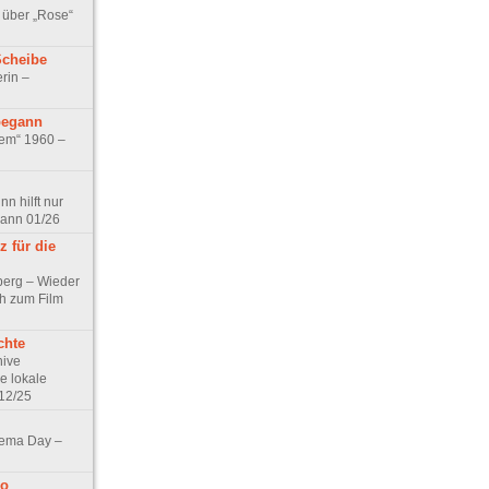
 über „Rose“
Scheibe
rin –
begann
tem“ 1960 –
n hilft nur
pann 01/26
 für die
berg – Wieder
ch zum Film
chte
hive
e lokale
12/25
nema Day –
no