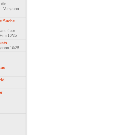
 die
t – Vorspann
ne Suche
land über
Film 10/25
kats
rspann 10/25
kus
rld
er