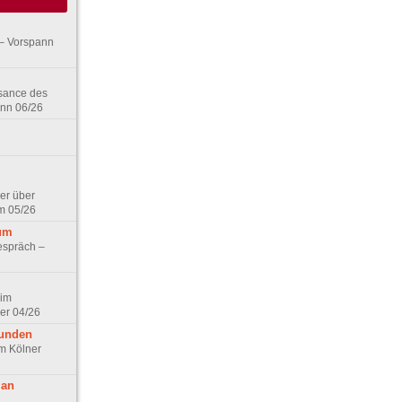
– Vorspann
ssance des
ann 06/26
er über
m 05/26
aum
espräch –
 im
er 04/26
eunden
im Kölner
 an