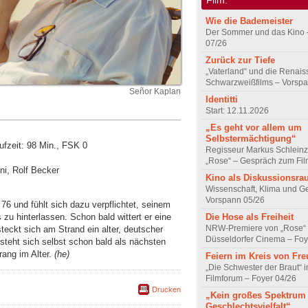
Wie die Bademeister
Der Sommer und das Kino 
07/26
Zurück zur Tiefe
„Vaterland“ und die Renai
Schwarzweißfilms – Vorsp
Señor Kaplan
Identitti
Start: 12.11.2026
„Es geht vor allem um
Selbstermächtigung“
fzeit: 98 Min., FSK 0
Regisseur Markus Schleinz
„Rose“ – Gespräch zum Fil
ni, Rolf Becker
Kino als Diskussionsr
Wissenschaft, Klima und G
Vorspann 05/26
6 und fühlt sich dazu verpflichtet, seinem
zu hinterlassen. Schon bald wittert er eine
Die Hose als Freiheit
NRW-Premiere von „Rose“
eckt sich am Strand ein alter, deutscher
Düsseldorfer Cinema – Foy
steht sich selbst schon bald als nächsten
ang im Alter.
(he)
Feiern im Kreis von Fr
„Die Schwester der Braut“ 
Filmforum – Foyer 04/26
Drucken
„Kein großes Spektrum
Geschlechtsvielfalt“