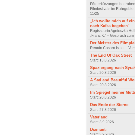
Förderkürzungen bedrohen
Filmfestivals im Ruhrgebie
11/25
„Ich wollte mich auf ei
nach Kafka begeben“
Regisseurin Agnieszka Hol
„Franz K.“ – Gespräch zum 
Der Meister des Filmpla
Renato Casaro ist tot – Vo
The End Of Oak Street
Start: 13.8.2026
Spaziergang nach Syra
Start: 20.8.2026
A Sad and Beautiful Wo
Start: 20.8.2026
Im Spiegel meiner Mutt
Start: 20.8.2026
Das Ende der Sterne
Start: 27.8.2026
Vaterland
Start: 3.9.2026
Diamanti
Start: 3.9.2026