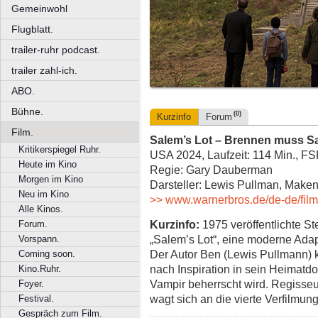
Gemeinwohl
Flugblatt.
trailer-ruhr podcast.
trailer zahl-ich.
ABO.
Bühne.
(0)
Kurzinfo
Forum
Film.
Salem’s Lot – Brennen muss S
Kritikerspiegel Ruhr.
USA 2024, Laufzeit: 114 Min., F
Heute im Kino
Regie: Gary Dauberman
Morgen im Kino
Darsteller: Lewis Pullman, Maken
Neu im Kino
>> www.warnerbros.de/de-de/fil
Alle Kinos.
Kurzinfo:
1975 veröffentlichte S
Forum.
„Salem’s Lot“, eine moderne Adap
Vorspann.
Der Autor Ben (Lewis Pullmann) k
Coming soon.
nach Inspiration in sein Heimatd
Kino.Ruhr.
Vampir beherrscht wird. Regisse
Foyer.
wagt sich an die vierte Verfilmun
Festival.
Gespräch zum Film.