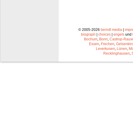
© 2005-2026
berndt media
|
impr
biograph
|
choices
|
engels
und
Bochum
,
Bonn
,
Castrop-Raux
Essen
,
Frechen
,
Gelsenkir
Leverkusen
,
Lünen
,
Mü
Recklinghausen
,