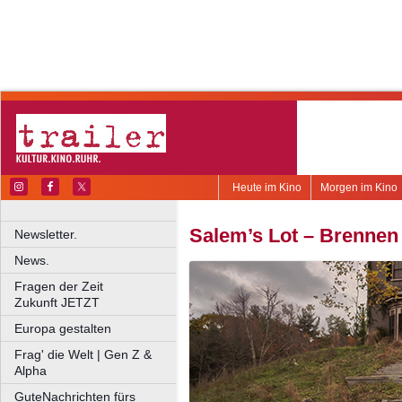
Heute im Kino
Morgen im Kino
Salem’s Lot – Brenne
Newsletter.
News.
Fragen der Zeit
Zukunft JETZT
Europa gestalten
Frag' die Welt | Gen Z &
Alpha
GuteNachrichten fürs