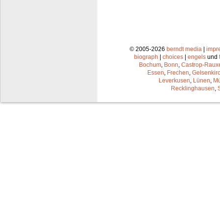
© 2005-2026
berndt media
|
impr
biograph
|
choices
|
engels
und
Bochum
,
Bonn
,
Castrop-Raux
Essen
,
Frechen
,
Gelsenkir
Leverkusen
,
Lünen
,
Mü
Recklinghausen
,