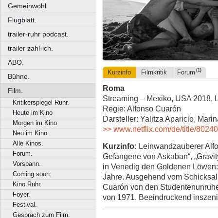
Gemeinwohl
Flugblatt.
trailer-ruhr podcast.
trailer zahl-ich.
ABO.
(1)
Kurzinfo
Filmkritik
Forum
Bühne.
Roma
Film.
Streaming – Mexiko, USA 2018, L
Kritikerspiegel Ruhr.
Regie: Alfonso Cuarón
Heute im Kino
Darsteller: Yalitza Aparicio, Mari
Morgen im Kino
>> www.netflix.com/de/title/8024
Neu im Kino
Alle Kinos.
Kurzinfo:
Leinwandzauberer Alfon
Forum.
Gefangene von Askaban“, „Gravity“
Vorspann.
in Venedig den Goldenen Löwen: 
Coming soon.
Jahre. Ausgehend vom Schicksal
Kino.Ruhr.
Cuarón von den Studentenunruh
Foyer.
von 1971. Beeindruckend inszen
Festival.
Gespräch zum Film.