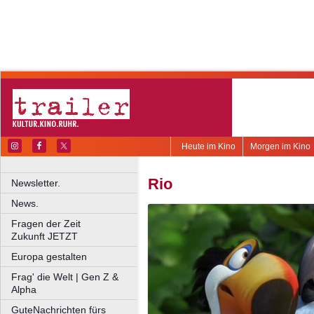
Heute im Kino
Morgen im Kino
Rio
Newsletter.
News.
Fragen der Zeit
Zukunft JETZT
Europa gestalten
Frag' die Welt | Gen Z &
Alpha
GuteNachrichten fürs