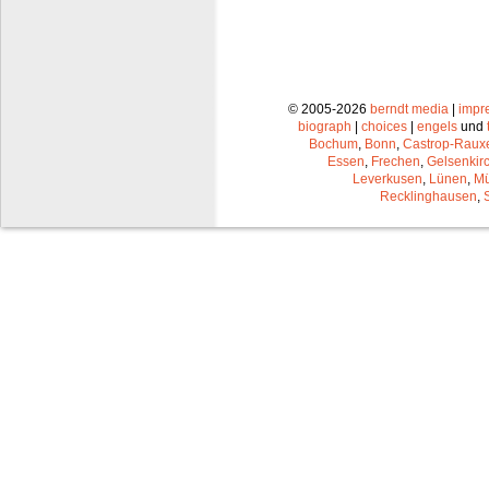
© 2005-2026
berndt media
|
impr
biograph
|
choices
|
engels
und
Bochum
,
Bonn
,
Castrop-Raux
Essen
,
Frechen
,
Gelsenkir
Leverkusen
,
Lünen
,
Mü
Recklinghausen
,