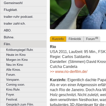
Gemeinwohl
Flugblatt.
trailer-ruhr podcast.
trailer zahl-ich.
ABO.
Bühne.
(1)
Kurzinfo
Filmkritik
Forum
Film.
Rio
Kritikerspiegel Ruhr.
USA 2011, Laufzeit: 95 Min., FSK
Heute im Kino
Regie: Carlos Saldanha
Morgen im Kino
Darsteller: (Stimmen) David Kro
Neu im Kino
Culcha Candela
Alle Kinos.
>> www.rio-derfilm.de/
Forum.
Kurzinfo:
Eigentlich dachte Papage
Vorspann.
Als er von einer Artgenossin erfä
Coming soon.
nach Rio de Janeiro. Doch Ara-W
Kino.Ruhr.
Holz geschnitzt. Nicht zuletzt, we
Foyer.
dem verwöhnten Nesthocker, was 
Festival.
turbulentes 3D-Abenteuer für die
Gespräch zum Film.