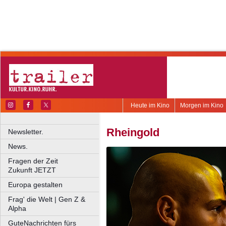
Heute im Kino
Morgen im Kino
Rheingold
Newsletter.
News.
Fragen der Zeit
Zukunft JETZT
Europa gestalten
Frag' die Welt | Gen Z &
Alpha
GuteNachrichten fürs