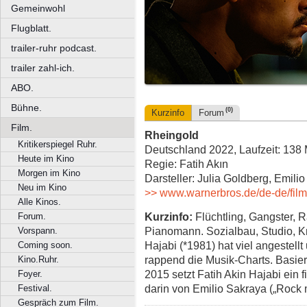
Gemeinwohl
Flugblatt.
trailer-ruhr podcast.
trailer zahl-ich.
ABO.
Bühne.
(0)
Kurzinfo
Forum
Film.
Rheingold
Kritikerspiegel Ruhr.
Deutschland 2022, Laufzeit: 138 
Heute im Kino
Regie: Fatih Akın
Morgen im Kino
Darsteller: Julia Goldberg, Emil
Neu im Kino
>> www.warnerbros.de/de-de/film
Alle Kinos.
Kurzinfo:
Flüchtling, Gangster, 
Forum.
Pianomann. Sozialbau, Studio, K
Vorspann.
Hajabi (*1981) hat viel angestellt 
Coming soon.
rappend die Musik-Charts. Basier
Kino.Ruhr.
2015 setzt Fatih Akin Hajabi ein 
Foyer.
darin von Emilio Sakraya („Rock 
Festival.
Gespräch zum Film.