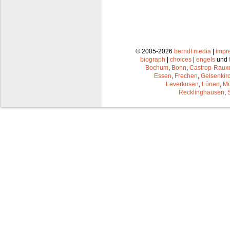
© 2005-2026
berndt media
|
impr
biograph
|
choices
|
engels
und
Bochum
,
Bonn
,
Castrop-Raux
Essen
,
Frechen
,
Gelsenkir
Leverkusen
,
Lünen
,
Mü
Recklinghausen
,