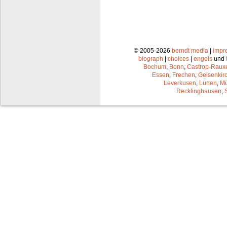
© 2005-2026
berndt media
|
impr
biograph
|
choices
|
engels
und
Bochum
,
Bonn
,
Castrop-Raux
Essen
,
Frechen
,
Gelsenkir
Leverkusen
,
Lünen
,
Mü
Recklinghausen
,