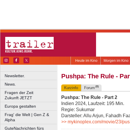
Heute im Kino
Morgen im Kino
Pushpa: The Rule - Par
Newsletter.
News.
(0)
Kurzinfo
Forum
Fragen der Zeit
Pushpa: The Rule - Part 2
Zukunft JETZT
Indien 2024, Laufzeit: 195 Min.
Europa gestalten
Regie: Sukumar
Frag' die Welt | Gen Z &
Darsteller: Allu Arjun, Fahadh 
Alpha
>> mykinoplex.com/movie/23/pus
GuteNachrichten fürs