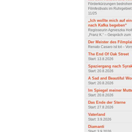
Förderkürzungen bedrohen
Filmfestivals im Ruhrgebie
11/25
„Ich wollte mich auf ei
nach Kafka begeben“
Regisseurin Agnieszka Hol
„Franz K.“ – Gespräch zum 
Der Meister des Filmpla
Renato Casaro ist tot – Vo
The End Of Oak Street
Start: 13.8.2026
Spaziergang nach Syra
Start: 20.8.2026
A Sad and Beautiful Wo
Start: 20.8.2026
Im Spiegel meiner Mutt
Start: 20.8.2026
Das Ende der Sterne
Start: 27.8.2026
Vaterland
Start: 3.9.2026
Diamanti
Start: 3.9.2026