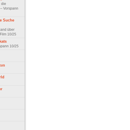
 die
t – Vorspann
ne Suche
land über
Film 10/25
kats
rspann 10/25
kus
rld
er