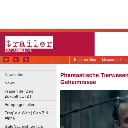
Heute im Kino
Morgen im Kino
Phantastische Tierwese
Newsletter.
Geheimnisse
News.
Fragen der Zeit
Zukunft JETZT
Europa gestalten
Frag' die Welt | Gen Z &
Alpha
GuteNachrichten fürs