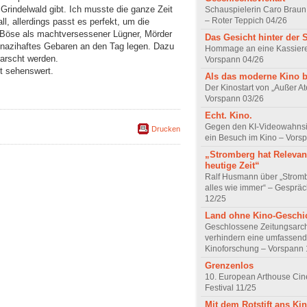
rindelwald gibt. Ich musste die ganze Zeit
Schauspielerin Caro Braun
– Roter Teppich 04/26
l, allerdings passt es perfekt, um die
r Böse als machtversessener Lügner, Mörder
Das Gesicht hinter der 
!) nazihaftes Gebaren an den Tag legen. Dazu
Hommage an eine Kassiere
rarscht werden.
Vorspann 04/26
t sehenswert.
Als das moderne Kino 
Der Kinostart von „Außer A
Vorspann 03/26
Echt. Kino.
Gegen den KI-Videowahnsin
Drucken
ein Besuch im Kino – Vors
„Stromberg hat Relevanz
heutige Zeit“
Ralf Husmann über „Strom
alles wie immer“ – Gesprä
12/25
Land ohne Kino-Geschi
Geschlossene Zeitungsarc
verhindern eine umfassend
Kinoforschung – Vorspann 
Grenzenlos
10. European Arthouse Ci
Festival 11/25
Mit dem Rotstift ans Ki