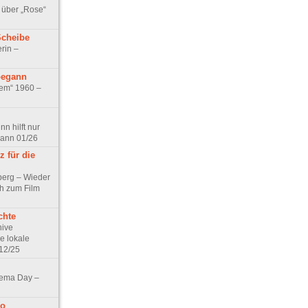
 über „Rose“
Scheibe
rin –
begann
tem“ 1960 –
n hilft nur
pann 01/26
 für die
berg – Wieder
ch zum Film
chte
hive
e lokale
12/25
nema Day –
no