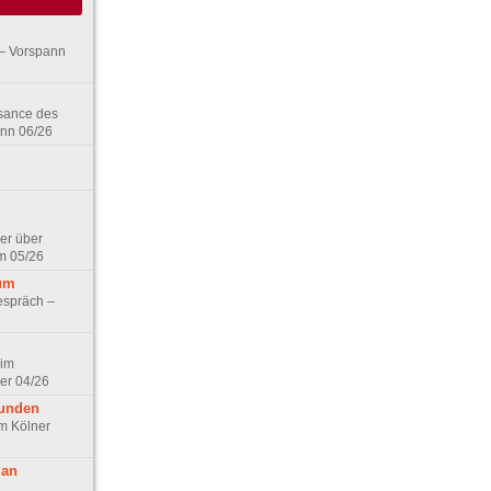
– Vorspann
ssance des
ann 06/26
er über
m 05/26
aum
espräch –
 im
er 04/26
eunden
im Kölner
 an