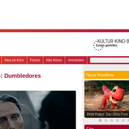
Neu im Kino
Forum
Alle Kinos
Anmelden
n: Dumbledores
Neue Kinofilme
PAW Patrol: Der Dino-Film
Film.