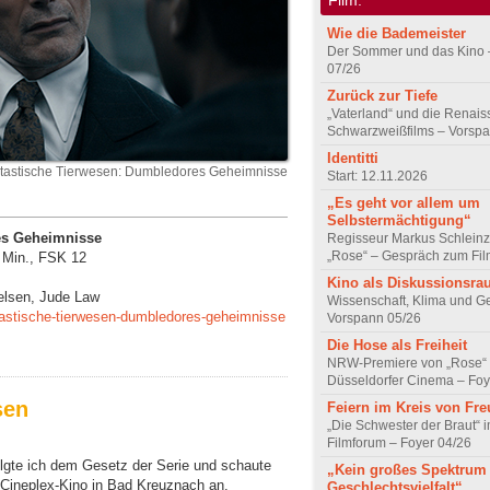
Wie die Bademeister
Der Sommer und das Kino 
07/26
Zurück zur Tiefe
„Vaterland“ und die Renai
Schwarzweißfilms – Vorsp
Identitti
tastische Tierwesen: Dumbledores Geheimnisse
Start: 12.11.2026
„Es geht vor allem um
Selbstermächtigung“
es Geheimnisse
Regisseur Markus Schleinz
„Rose“ – Gespräch zum Fil
 Min., FSK 12
Kino als Diskussionsr
elsen, Jude Law
Wissenschaft, Klima und G
astische-tierwesen-dumbledores-geheimnisse
Vorspann 05/26
Die Hose als Freiheit
NRW-Premiere von „Rose“
Düsseldorfer Cinema – Foy
sen
Feiern im Kreis von Fr
„Die Schwester der Braut“ 
Filmforum – Foyer 04/26
olgte ich dem Gesetz der Serie und schaute
„Kein großes Spektrum
 Cineplex-Kino in Bad Kreuznach an.
Geschlechtsvielfalt“