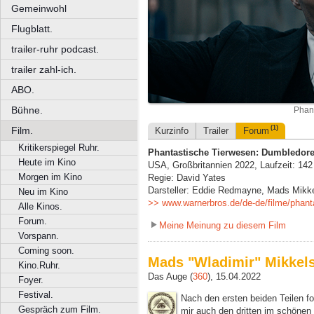
Gemeinwohl
Flugblatt.
trailer-ruhr podcast.
trailer zahl-ich.
ABO.
Bühne.
Phan
(1)
Film.
Kurzinfo
Trailer
Forum
Kritikerspiegel Ruhr.
Phantastische Tierwesen: Dumbledor
Heute im Kino
USA, Großbritannien 2022, Laufzeit: 142
Morgen im Kino
Regie: David Yates
Darsteller: Eddie Redmayne, Mads Mikk
Neu im Kino
>> www.warnerbros.de/de-de/filme/phant
Alle Kinos.
Forum.
Meine Meinung zu diesem Film
Vorspann.
Coming soon.
Mads "Wladimir" Mikkel
Kino.Ruhr.
Das Auge (
360
), 15.04.2022
Foyer.
Festival.
Nach den ersten beiden Teilen f
Gespräch zum Film.
mir auch den dritten im schönen