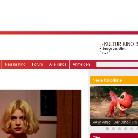
Neu im Kino
Forum
Alle Kinos
Anmelden
Neue Kinofilme
PAW Patrol: Der Dino-Film
Film.