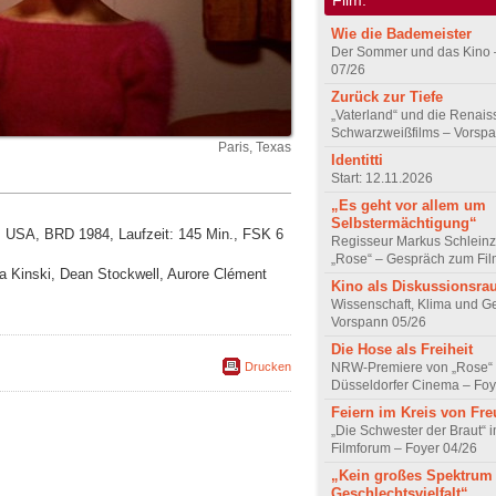
Wie die Bademeister
Der Sommer und das Kino 
07/26
Zurück zur Tiefe
„Vaterland“ und die Renai
Schwarzweißfilms – Vorsp
Paris, Texas
Identitti
Start: 12.11.2026
„Es geht vor allem um
Selbstermächtigung“
n, USA, BRD 1984, Laufzeit: 145 Min., FSK 6
Regisseur Markus Schleinz
„Rose“ – Gespräch zum Fil
ja Kinski, Dean Stockwell, Aurore Clément
Kino als Diskussionsr
Wissenschaft, Klima und G
Vorspann 05/26
Die Hose als Freiheit
Drucken
NRW-Premiere von „Rose“
Düsseldorfer Cinema – Foy
Feiern im Kreis von Fr
„Die Schwester der Braut“ 
Filmforum – Foyer 04/26
„Kein großes Spektrum
Geschlechtsvielfalt“