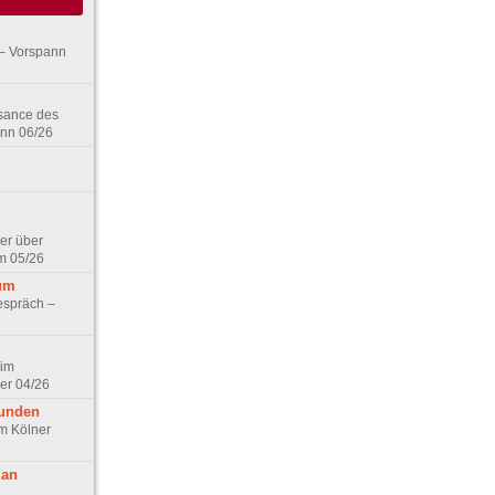
– Vorspann
ssance des
ann 06/26
er über
m 05/26
aum
espräch –
 im
er 04/26
eunden
im Kölner
 an