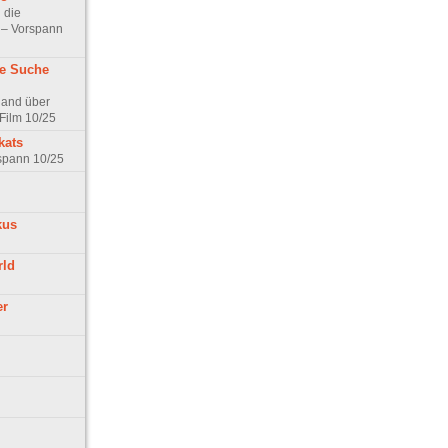
 die
t – Vorspann
ne Suche
land über
Film 10/25
kats
rspann 10/25
kus
rld
er