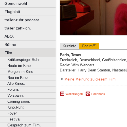
Gemeinwohl
Flugblatt.
trailer-ruhr podcast.
trailer zahl-ich.
ABO.
Bühne.
(0)
Kurzinfo
Forum
Film.
Paris, Texas
Kritikerspiegel Ruhr.
Frankreich, Deutschland, Großbritannie
Regie: Wim Wenders
Heute im Kino
Darsteller: Harry Dean Stanton, Nastass
Morgen im Kino
Neu im Kino
Meine Meinung zu diesem Film
Alle Kinos.
Forum.
Weitersagen
Feedback
Vorspann.
Coming soon.
Kino.Ruhr.
Foyer.
Festival.
Gespräch zum Film.