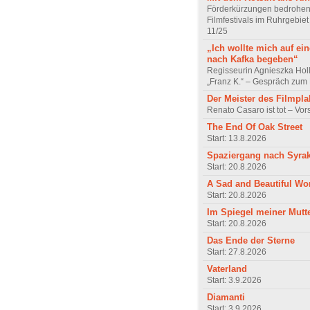
Förderkürzungen bedrohen
Filmfestivals im Ruhrgebie
11/25
„Ich wollte mich auf ei
nach Kafka begeben“
Regisseurin Agnieszka Hol
„Franz K.“ – Gespräch zum 
Der Meister des Filmpla
Renato Casaro ist tot – Vo
The End Of Oak Street
Start: 13.8.2026
Spaziergang nach Syra
Start: 20.8.2026
A Sad and Beautiful Wo
Start: 20.8.2026
Im Spiegel meiner Mutt
Start: 20.8.2026
Das Ende der Sterne
Start: 27.8.2026
Vaterland
Start: 3.9.2026
Diamanti
Start: 3.9.2026