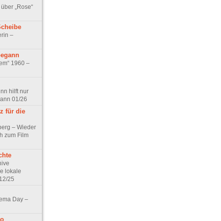
 über „Rose“
Scheibe
rin –
begann
tem“ 1960 –
n hilft nur
pann 01/26
 für die
berg – Wieder
ch zum Film
chte
hive
e lokale
12/25
nema Day –
no