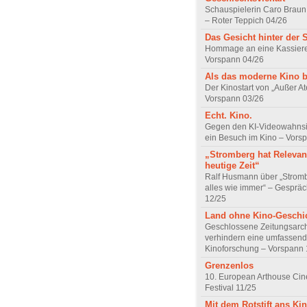
Schauspielerin Caro Braun
– Roter Teppich 04/26
Das Gesicht hinter der 
Hommage an eine Kassiere
Vorspann 04/26
Als das moderne Kino 
Der Kinostart von „Außer A
Vorspann 03/26
Echt. Kino.
Gegen den KI-Videowahnsin
ein Besuch im Kino – Vors
„Stromberg hat Relevanz
heutige Zeit“
Ralf Husmann über „Strom
alles wie immer“ – Gesprä
12/25
Land ohne Kino-Geschi
Geschlossene Zeitungsarc
verhindern eine umfassend
Kinoforschung – Vorspann 
Grenzenlos
10. European Arthouse Ci
Festival 11/25
Mit dem Rotstift ans Ki