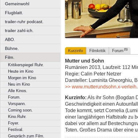
Gemeinwohl
Flugblatt.
trailer-ruhr podcast.
trailer zahl-ich.
ABO.
Bühne.
(1)
Kurzinfo
Filmkritik
Forum
Film.
Mutter und Sohn
Kritikerspiegel Ruhr.
Rumänien 2013, Laufzeit: 112 Mi
Heute im Kino
Regie: Calin Peter Netzer
Morgen im Kino
Darsteller: Luminita Gheorghiu, 
Neu im Kino
>> www.mutterundsohn.x-verleih.
Alle Kinos.
Kurzinfo:
Als ihr Sohn (Bogdan D
Forum.
Geschwindigkeit einen Autounfall
Vorspann.
Tode kommt, setzt Cornelia (Lumin
Coming soon.
einer langjährigen Haftstrafe zu b
Kino.Ruhr.
dabei vor allem auf Bestechungsv
Foyer.
Toten. Großes Drama über eine u
Festival.
Gespräch zum Film.