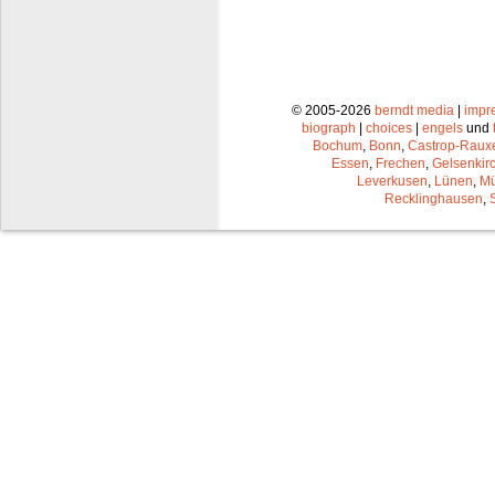
© 2005-2026
berndt media
|
impr
biograph
|
choices
|
engels
und
Bochum
,
Bonn
,
Castrop-Raux
Essen
,
Frechen
,
Gelsenkir
Leverkusen
,
Lünen
,
Mü
Recklinghausen
,