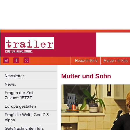
Heute im Kino
Morgen im Kino
Mutter und Sohn
Newsletter.
News.
Fragen der Zeit
Zukunft JETZT
Europa gestalten
Frag' die Welt | Gen Z &
Alpha
GuteNachrichten fürs