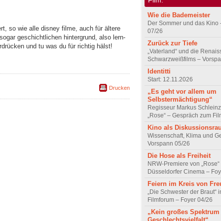
Wie die Bademeister
Der Sommer und das Kino 
ert, so wie alle disney filme, auch für ältere
07/26
sogar geschichtlichen hintergrund, also lern-
Zurück zur Tiefe
rdrücken und tu was du für richtig hälst!
„Vaterland“ und die Renai
Schwarzweißfilms – Vorsp
Identitti
Start: 12.11.2026
Drucken
„Es geht vor allem um
Selbstermächtigung“
Regisseur Markus Schleinz
„Rose“ – Gespräch zum Fil
Kino als Diskussionsr
Wissenschaft, Klima und G
Vorspann 05/26
Die Hose als Freiheit
NRW-Premiere von „Rose“
Düsseldorfer Cinema – Foy
Feiern im Kreis von Fr
„Die Schwester der Braut“ 
Filmforum – Foyer 04/26
„Kein großes Spektrum
Geschlechtsvielfalt“