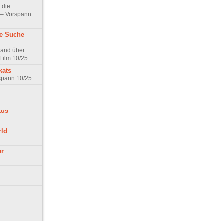
 die
t – Vorspann
ne Suche
land über
Film 10/25
kats
rspann 10/25
kus
rld
er