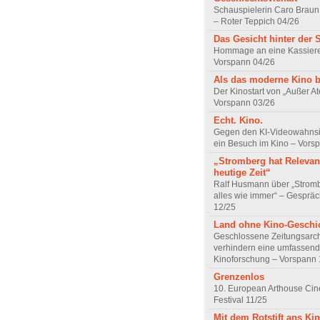
Schauspielerin Caro Braun
– Roter Teppich 04/26
Das Gesicht hinter der 
Hommage an eine Kassiere
Vorspann 04/26
Als das moderne Kino 
Der Kinostart von „Außer A
Vorspann 03/26
Echt. Kino.
Gegen den KI-Videowahnsin
ein Besuch im Kino – Vors
„Stromberg hat Relevanz
heutige Zeit“
Ralf Husmann über „Strom
alles wie immer“ – Gesprä
12/25
Land ohne Kino-Geschi
Geschlossene Zeitungsarc
verhindern eine umfassend
Kinoforschung – Vorspann 
Grenzenlos
10. European Arthouse Ci
Festival 11/25
Mit dem Rotstift ans Ki