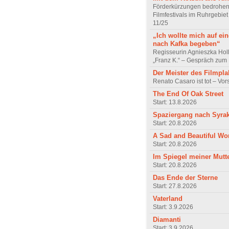
Förderkürzungen bedrohen
Filmfestivals im Ruhrgebie
11/25
„Ich wollte mich auf ei
nach Kafka begeben“
Regisseurin Agnieszka Hol
„Franz K.“ – Gespräch zum 
Der Meister des Filmpla
Renato Casaro ist tot – Vo
The End Of Oak Street
Start: 13.8.2026
Spaziergang nach Syra
Start: 20.8.2026
A Sad and Beautiful Wo
Start: 20.8.2026
Im Spiegel meiner Mutt
Start: 20.8.2026
Das Ende der Sterne
Start: 27.8.2026
Vaterland
Start: 3.9.2026
Diamanti
Start: 3.9.2026