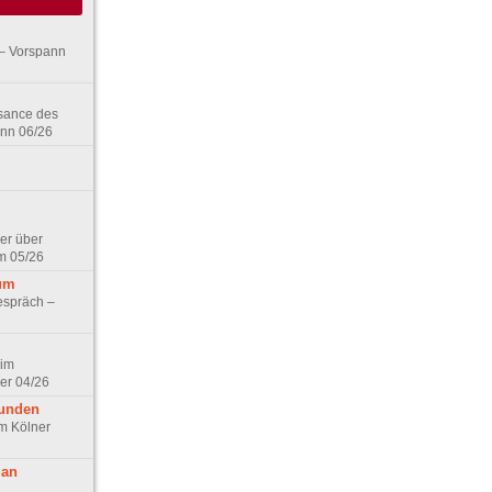
– Vorspann
ssance des
ann 06/26
er über
m 05/26
aum
espräch –
 im
er 04/26
eunden
im Kölner
 an