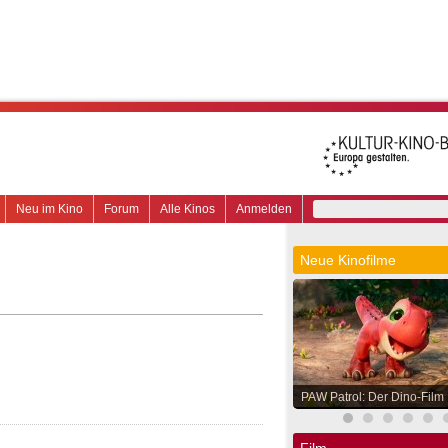
Neu im Kino
Forum
Alle Kinos
Anmelden
Neue Kinofilme
PAW Patrol: Der Dino-Film
Film.