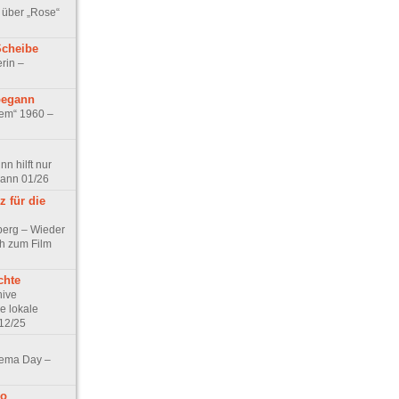
 über „Rose“
Scheibe
rin –
begann
tem“ 1960 –
n hilft nur
pann 01/26
 für die
berg – Wieder
ch zum Film
chte
hive
e lokale
12/25
nema Day –
no